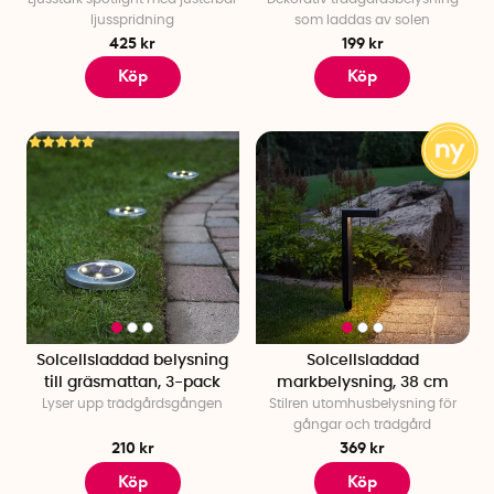
och batteriets kapacitet. Generellt sett kan det ta några
ljusspridning
som laddas av solen
425 kr
199 kr
timmar till flera dagar för att ladda ett batteri helt med
solceller.
Köp
Köp
Solcellsladdad belysning
Solcellsladdad
till gräsmattan, 3-pack
markbelysning, 38 cm
Lyser upp trädgårdsgången
Stilren utomhusbelysning för
gångar och trädgård
210 kr
369 kr
Köp
Köp