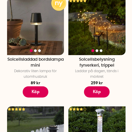
När du investerar i solcellsdrivna lampor är det viktigt att ta
hand om dem på rätt sätt för att maximera både prestanda
och livslängd. Här följer 3 enkla skötselråd så att du kan njuta
av din solcellslampa säsong efter säsong:
För att batteriet ska hålla så länge som möjligt bör det
laddas fullt innan första användning. Om produkten har
en på/av-knapp kan det därför vara en god idé att
stänga av den under de första nätterna. På så sätt får
Solcellsladdad bordslampa
Solcellsbelysning
batteriet möjlighet att fulladdas innan första
mini
fyrverkeri, trippel
användning.
Dekorativ liten lampa för
Laddar på dagen, tänds i
Rengör solcellspanelen med en mjuk trasa några
utomhusbruk
mörkret
gånger per säsong för att hålla ytan fri och säkerställa
89 kr
259 kr
att den tar tillvara på solljuset på bästa sätt.
Köp
Köp
Ta in solcellsbelysningen vintertid. Även om många
solcellsprodukter är anpassade för utomhusbruk året
runt kan det vara fördelaktigt att förvara dem inomhus
under vintern för att förlänga livslängden på batteriet.
Hitta en stark solcellslampa och beställ idag! Alla våra frakter
är klimatkompenserade.