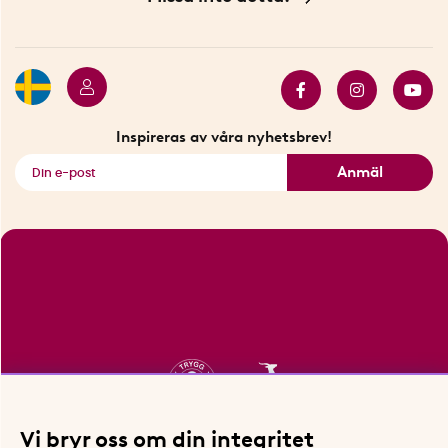
Betalning
Hållbarhet
Press
Presentkort
Butiker i Stockholm
Samarbeten
Bäst i test
Innovatörer
Bästsäljare
Fyndhörnan
Inspireras av våra nyhetsbrev!
Se alla smarta saker
Anmäl
Vi bryr oss om din integritet