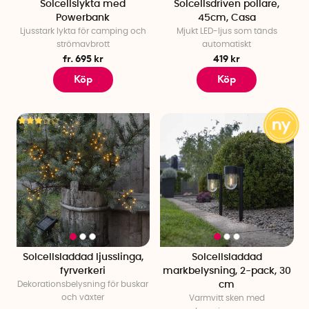
Solcellslykta med
Solcellsdriven pollare,
Powerbank
45cm, Casa
Ljusstark lykta för camping och
Mjukt LED-ljus som tänds
strömavbrott
automatiskt
fr. 695 kr
419 kr
Köp
Köp
Solcellsladdad ljusslinga,
Solcellsladdad
fyrverkeri
markbelysning, 2-pack, 30
Dekorationsbelysning för buskar
cm
och växter
Varmvitt sken med