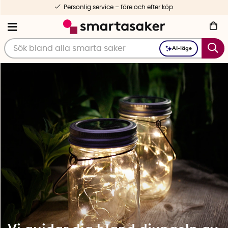
ter köp
1-3 dagars leverans
AI-läge