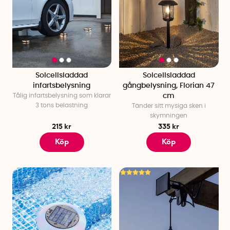
Solcellsladdad
Solcellsladdad
infartsbelysning
gångbelysning, Florian 47
Tålig infartsbelysning som klarar
cm
3 tons belastning
Tänder sitt mysiga sken i
skymningen
215 kr
335 kr
Köp
Köp