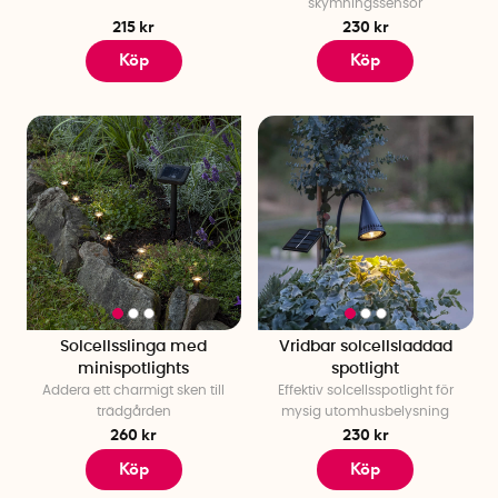
skymningssensor
215 kr
230 kr
Köp
Köp
Solcellsslinga med
Vridbar solcellsladdad
minispotlights
spotlight
Addera ett charmigt sken till
Effektiv solcellsspotlight för
trädgården
mysig utomhusbelysning
260 kr
230 kr
Köp
Köp