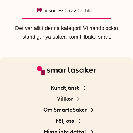
Visar
1-30
av
30
artiklar
Det var allt i denna kategori! Vi handplockar
ständigt nya saker, kom tillbaka snart.
Kundtjänst
Kontakta oss
Villkor
För Företag
Frakt och leverans
Om SmartaSaker
Personuppgiftspolicy
Om oss
Följ oss
Köpvillkor
Vår historia
Blogg: Smarta tips
Missa inte detta!