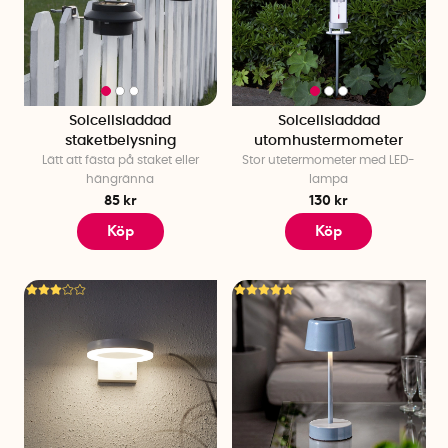
Hur fungerar solcellsbelysning?
Solcellsbelysning fungerar genom att solpaneler omvandlar
solljus till elektricitet, som lagras i ett batteri. När det blir mörkt
tänds lampan automatiskt med hjälp av den lagrade energin.
Solcellsladdad
Solcellsladdad
Detta gör solcellsbelysning energieffektiv och enkel att
staketbelysning
utomhustermometer
Lätt att fästa på staket eller
Stor utetermometer med LED-
använda utan behov av elanslutning.
hängränna
lampa
85 kr
130 kr
Måste solceller ha direkt solljus?
Köp
Köp
För att solcellspanelen ska ladda är det bra om den får direkt
solljus under majoriteten av dagen. Tänk på att inte placera
lampan under närliggande träd och växter då det blir
skugga.
Kan man ha solcellslampa inomhus?
Ladda upp vår
solcellslampa Little Sun
i solljus men efteråt
kan den användas både inne-och utomhus. En perfekt
lampa att använda som
nattbelysning i hemmet men även
att ta med på resan. Förutom att lampan är smidig att ta