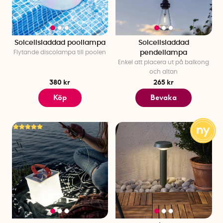
Solcellsladdad poollampa
Solcellsladdad
Flytande discolampa till poolen
pendellampa
Enkel att placera ut på balkong
och altan
380 kr
265 kr
Köp
Bevaka