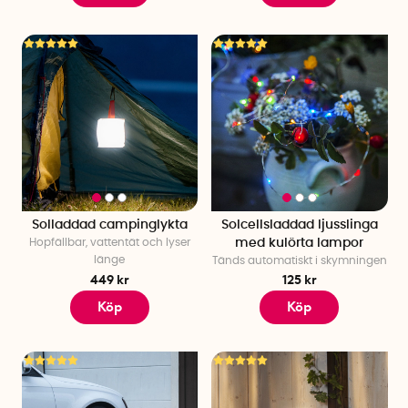
Solladdad campinglykta
Solcellsladdad ljusslinga
Hopfällbar, vattentät och lyser
med kulörta lampor
länge
Tänds automatiskt i skymningen
449 kr
125 kr
Köp
Köp