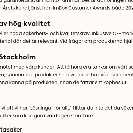
ed garanterat svar inom 24 timmar. Det är därför ingen sl
n Årets kundtjänst från ImBox Customer Awards både 202
av hög kvalitet
yller höga säkerhets- och kvalitetskrav, inklusive CE-mär
ial där det är relevant. Vid frågor om produkterna hjälp
i Stockholm
mötet med våra kunder! Att få höra era tankar om vårt sor
nya, spännande produkter som vi borde ha i vårt sortime
nna känna på produkten innan de fattar sitt köpbeslut.
i att vi har "Lösningar för allt." Hittar du inte det du söke
rodukter som kan göra vardagen smartare.
rtaSaker