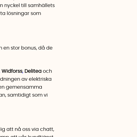
n nyckel till samhällets
rta lösningar som
m en stor bonus, då de
,
Widforss
,
Delitea
och
dningen av elektriska
id. Den gemensamma
kan, samtidigt som vi
ig att nå oss via chatt,