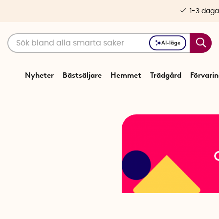
1-3 daga
AI-läge
Nyheter
Bästsäljare
Hemmet
Trädgård
Förvari