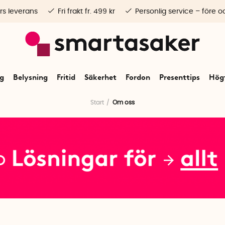
rs leverans
Fri frakt fr. 499 kr
Personlig service – före o
ng
Belysning
Fritid
Säkerhet
Fordon
Presenttips
Högt
Start
Om oss