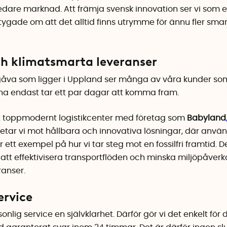
bredare marknad. Att främja svensk innovation ser vi som e
rtygade om att det alltid finns utrymme för ännu fler sma
och klimatsmarta leveranser
ngåva som ligger i Uppland ser många av våra kunder so
na endast tar ett par dagar att komma fram.
tt toppmodernt logistikcenter med företag som
Babyland
etar vi mot hållbara och innovativa lösningar, där använ
gör ett exempel på hur vi tar steg mot en fossilfri framt
t att effektivisera transportflöden och minska miljöpåver
ranser.
ervice
nlig service en självklarhet. Därför gör vi det enkelt för d