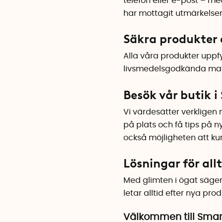
telefon eller e-post – m
har mottagit utmärkelse
Säkra produkter 
Alla våra produkter uppf
livsmedelsgodkända mater
Besök vår butik 
Vi värdesätter verkligen 
på plats och få tips på 
också möjligheten att ku
Lösningar för allt
Med glimten i ögat säger v
letar alltid efter nya p
Välkommen till Sma