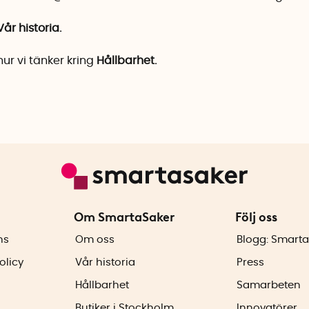
Vår historia.
ur vi tänker kring
Hållbarhet.
Om SmartaSaker
Följ oss
ns
Om oss
Blogg: Smarta
olicy
Vår historia
Press
Hållbarhet
Samarbeten
Butiker i Stockholm
Innovatörer