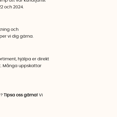
ump att vår kundtjänst
2 och 2024.
kning och
er vi dig gärna.
timent, hjälpa er direkt
nt. Många uppskattar
r?
Tipsa oss gärna!
Vi