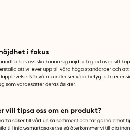
nöjdhet i fokus
m handlar hos oss ska känna sig nöjd och glad över sitt 
rställa att vi lever upp till våra höga standarder och att 
dupplevelse. När våra kunder ser våra betyg och recensio
retag som värdesätter deras åsikter.
er vill tipsa oss om en produkt?
smarta saker till vårt unika sortiment och tar gärna emot tip
la till
info@smartasaker.se
så återkommer vi till dig inom