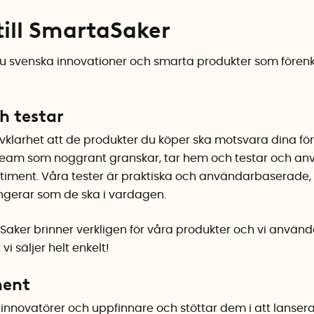
ill SmartaSaker
u svenska innovationer och smarta produkter som förenkl
ch testar
älvklarhet att de produkter du köper ska motsvara dina för
steam som noggrant granskar, tar hem och testar och an
ortiment. Våra tester är praktiska och användarbaserade, f
ngerar som de ska i vardagen.
aker brinner verkligen för våra produkter och vi använde
vi säljer helt enkelt!
ment
innovatörer och uppfinnare och stöttar dem i att lansera 