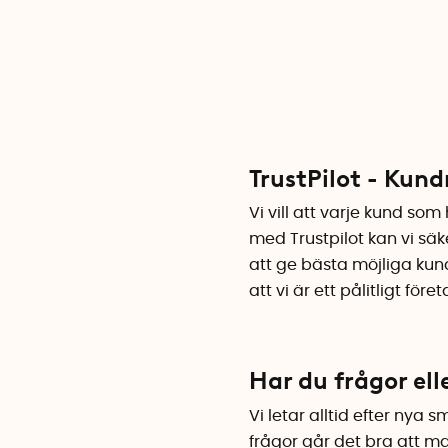
TrustPilot - Kund
Vi vill att varje kund so
med Trustpilot kan vi säke
att ge bästa möjliga kun
att vi är ett pålitligt fö
Har du frågor ell
Vi letar alltid efter nya 
frågor går det bra att mai