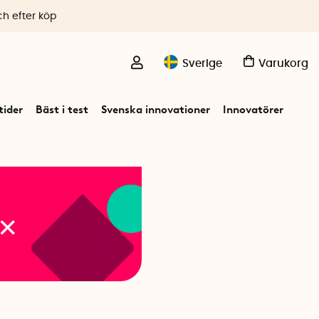
ch efter köp
Sverige
Varukorg
ider
Bäst i test
Svenska innovationer
Innovatörer