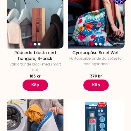
Rödcederblock med
Gympapåse SmellWell
hängare, 6-pack
Fuktabsorberande doftpåse för
träningskläder
Väldoftande block med smart
krok
185 kr
379 kr
Köp
Köp