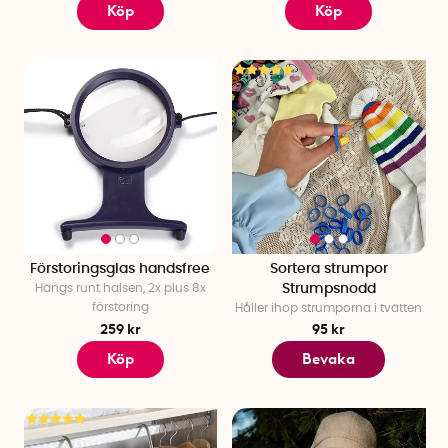
Köp
Köp
Förstoringsglas handsfree
Sortera strumpor
Hängs runt halsen, 2x plus 8x
Strumpsnodd
förstoring
Håller ihop strumporna i tvätten
259 kr
95 kr
Köp
Bevaka