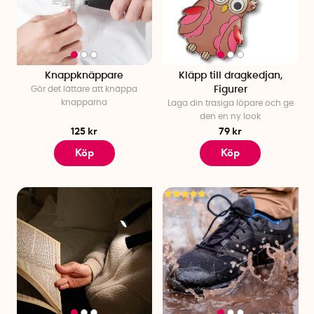
Knappknäppare
Kläpp till dragkedjan,
Gör det lättare att knäppa
Figurer
knapparna
Laga din trasiga löpare och ge
den en ny look
125 kr
79 kr
Köp
Köp