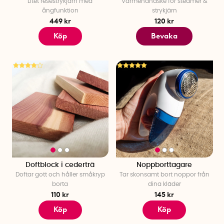
Litet resestrykjärn med
Värmehandske för steamer &
ångfunktion
strykjärn
449 kr
120 kr
Köp
Bevaka
Doftblock i cederträ
Noppborttagare
Doftar gott och håller småkryp
Tar skonsamt bort noppor från
borta
dina kläder
110 kr
145 kr
Köp
Köp