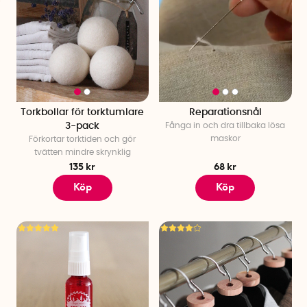
Torkbollar för torktumlare
Reparationsnål
3-pack
Fånga in och dra tillbaka lösa
maskor
Förkortar torktiden och gör
tvätten mindre skrynklig
135 kr
68 kr
Köp
Köp