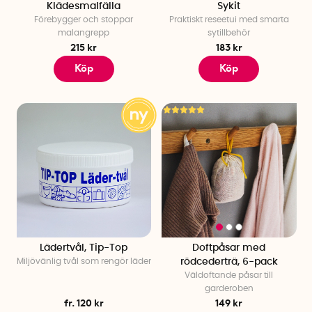
Klädesmalfälla
Sykit
Förebygger och stoppar
Praktiskt reseetui med smarta
malangrepp
sytillbehör
215 kr
183 kr
Köp
Köp
Lädertvål, Tip-Top
Doftpåsar med
Miljövänlig tvål som rengör läder
rödcederträ, 6-pack
Väldoftande påsar till
garderoben
fr. 120 kr
149 kr