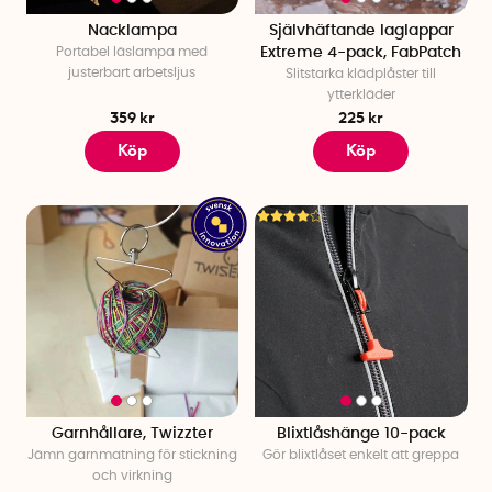
Nacklampa
Självhäftande laglappar
Portabel läslampa med
Extreme 4-pack, FabPatch
justerbart arbetsljus
Slitstarka klädplåster till
ytterkläder
359 kr
225 kr
Köp
Köp
Garnhållare, Twizzter
Blixtlåshänge 10-pack
Jämn garnmatning för stickning
Gör blixtlåset enkelt att greppa
och virkning