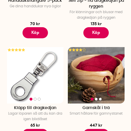
Handdukshängare 5-pack
Self zip - nå dragkedjan på
Ge dina handdukar nya öglor
ryggen
För klänningar och blusar med
dragkedjan på ryggen
70 kr
135 kr
Köp
Köp
Kläpp till dragkedjan
Garnskål i trä
Lagar löparen så att du kan dra
Smart hållare för garnnystanet
igen blixtlåset
65 kr
447 kr