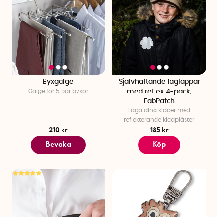
Byxgalge
Självhäftande laglappar
Galge för 5 par byxor
med reflex 4-pack,
FabPatch
Laga dina kläder med
reflekterande klädplåster
210 kr
185 kr
Bevaka
Köp