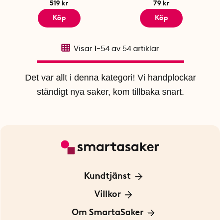
519 kr
79 kr
Köp
Köp
Visar
1-54
av
54
artiklar
Det var allt i denna kategori! Vi handplockar
ständigt nya saker, kom tillbaka snart.
Kundtjänst
Kontakta oss
Villkor
För Företag
Frakt och leverans
Om SmartaSaker