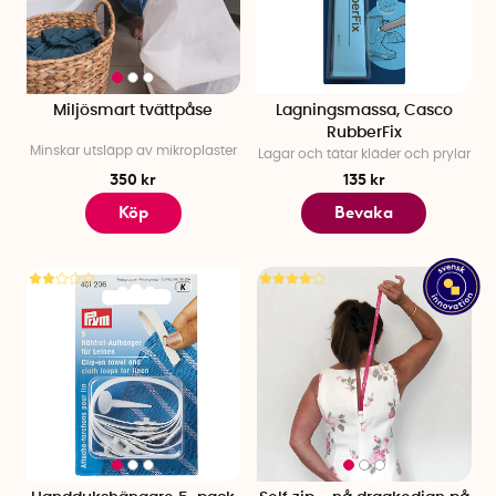
Miljösmart tvättpåse
Lagningsmassa, Casco
RubberFix
Minskar utsläpp av mikroplaster
Lagar och tätar kläder och prylar
350 kr
135 kr
Köp
Bevaka