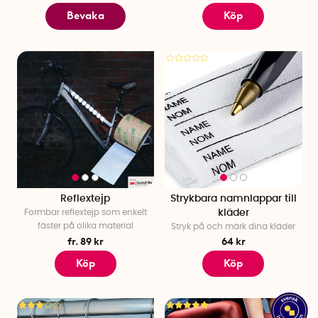
Bevaka
Köp
Reflextejp
Strykbara namnlappar till
Formbar reflextejp som enkelt
kläder
fäster på olika material
Stryk på och märk dina kläder
fr. 89 kr
64 kr
Köp
Köp