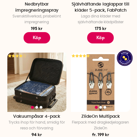
Nedbrytbar
Självhäftande laglappar till
impregneringsspray
kläder 5-pack, FabPatch
Svensktillverkad, prisbelönt
Laga dina kläder med
impregnering
självhäftande klädplåster
195 kr
175 kr
Köp
Köp
Vakuumpåsar 4-pack
ZlideOn Multipack
Trycks ihop för hand, smidig för
Flerpack med dragkedjelagaren
resa och förvaring
ZlideOn
94 kr
fr. 199 kr