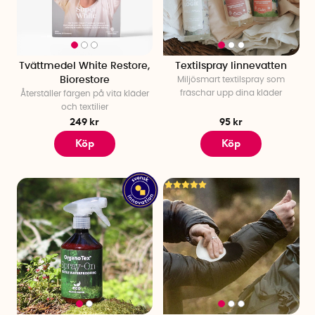
Tvättmedel White Restore,
Textilspray linnevatten
Biorestore
Miljösmart textilspray som
fräschar upp dina kläder
Återställer färgen på vita kläder
och textilier
249 kr
95 kr
Köp
Köp