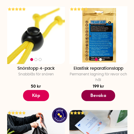
Snörstopp 4-pack
Elastisk reparationslapp
Snabblås för snören
Permanent lagning för revor och
hål
50 kr
199 kr
Köp
Bevaka