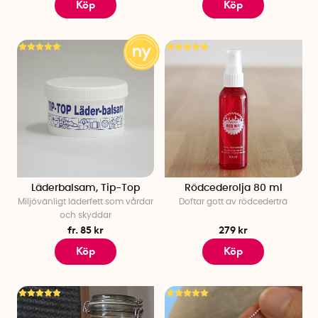
Köp
Köp
Läderbalsam, Tip-Top
Rödcederolja 80 ml
Miljövänligt läderfett som vårdar
Doftar gott av rödcederträ
och skyddar
fr. 85 kr
279 kr
Köp
Köp