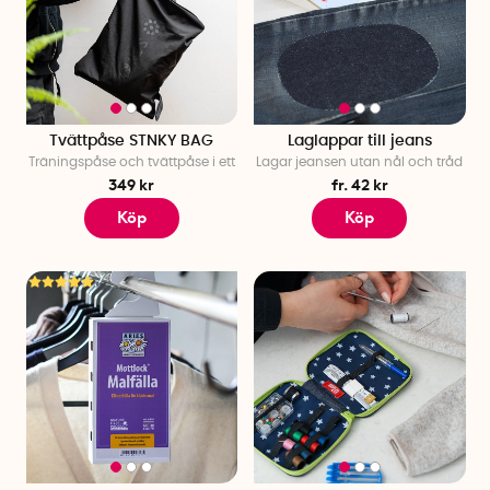
Tvättpåse STNKY BAG
Laglappar till jeans
Träningspåse och tvättpåse i ett
Lagar jeansen utan nål och tråd
349 kr
fr. 42 kr
Köp
Köp