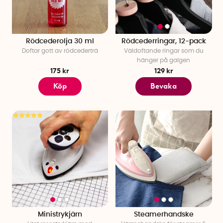
Rödcederolja 30 ml
Rödcederringar, 12-pack
Doftar gott av rödcederträ
Väldoftande ringar som du
hänger på galgen
175 kr
129 kr
Köp
Bevaka
Ministrykjärn
Steamerhandske