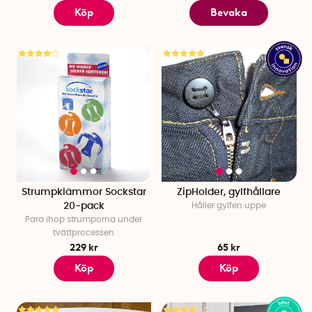
Köp
Bevaka
Strumpklämmor Sockstar
ZipHolder, gylfhållare
20-pack
Håller gylfen uppe
Para ihop strumporna under
tvättprocessen
229 kr
65 kr
Köp
Köp