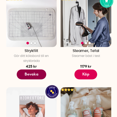
Strykfilt
Steamer, Tefal
Gör ditt köksbord till en
Steamer bäst i test
strykbräda
425 kr
1179 kr
Bevaka
Köp