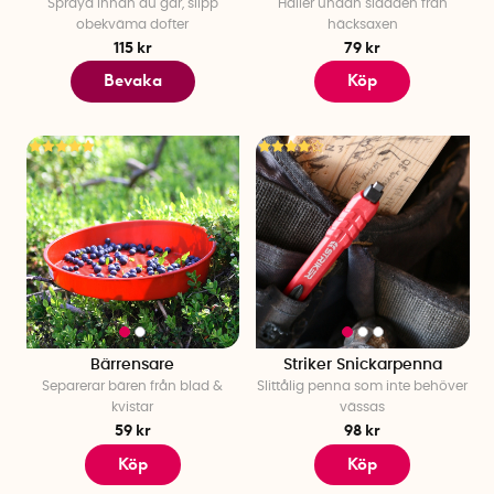
Spraya innan du går, slipp
Håller undan sladden från
obekväma dofter
häcksaxen
115 kr
79 kr
Bevaka
Köp
Bärrensare
Striker Snickarpenna
Separerar bären från blad &
Slittålig penna som inte behöver
kvistar
vässas
59 kr
98 kr
Köp
Köp