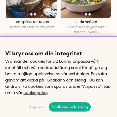
Tvättpåse för resan
Sil till skålen
Praktisk påse för smutstvätten
Håller frukt och grönsaker
fräscha i skålen
95 kr
49 kr
Köp
Köp
Vi bryr oss om din integritet
Vi använder cookies för att kunna anpassa vårt
innehåll och vår marknadsföring samt för att ge dig
bästa möjliga upplevelse av vår webbplats.
Bekräfta
genom att klicka på “Godkänn och stäng”. Du kan
ändra vilka cookies som sparas under ”Anpassa”.
Läs
mer i vår
cookiepolicy
.
Anpassa
Godkänn och stäng
Dukklämma 4-pack
Smart etikett till tvål- &