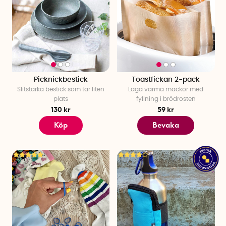
Picknickbestick
Toastfickan 2-pack
Slitstarka bestick som tar liten
Laga varma mackor med
plats
fyllning i brödrosten
130 kr
59 kr
Köp
Bevaka