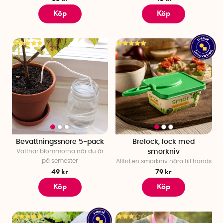
Köp
Köp
Bevattningssnöre 5-pack
Brelock, lock med
Vattnar blommorna när du är
smörkniv
på semester
Alltid en smörkniv nära till hands
49 kr
79 kr
Köp
Köp