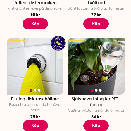
Reflex-klistermärken
Tvålblad
Klistra fast reflexer på dina saker
50 st lövtunna tvålblad för resan
65 kr
79 kr
Köp
Köp
Pluring disktrasehållare
Självbevattning för PET-
Fäster bra utan att du behöver
flaska
borra
Vattnar växterna när du är borta
75 kr
84 kr
Köp
Köp