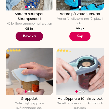
Sortera strumpor
Väska på vattenflaskan
Strumpsnodd
Väska för allt som inte får plats i
fickan
Håller ihop strumporna i tvätten
95 kr
99 kr
Bevaka
Köp
Greppduk
Multiöppnare för skruvlock
Ordentligt grepp om
Ger ett bra grepp runt korkar och
svåröppnade lock
burklock