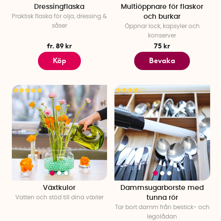
Dressingflaska
Multiöppnare för flaskor
Praktisk flaska för olja, dressing &
och burkar
såser
Öppnar lock, kapsyler och
konserver
fr. 89 kr
75 kr
Köp
Bevaka
Växtkulor
Dammsugarborste med
Vatten och stöd till dina växter
tunna rör
Tar bort damm från bestick- och
legolådan