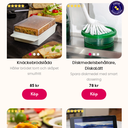
Knäckebrödslåda
Diskmedelsbehållare,
Håller brödet torrt och skåpet
DiskaLätt
smulfritt
Spara diskmedel med smart
dosering
85 kr
78 kr
Köp
Köp