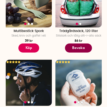
Multibestick Spork
Trädgårdssäck, 120 liter
Sked, kniv och gaffel i ett
Slitstark och tålig allt-i-allo säck
39 kr
86 kr
Köp
Bevaka