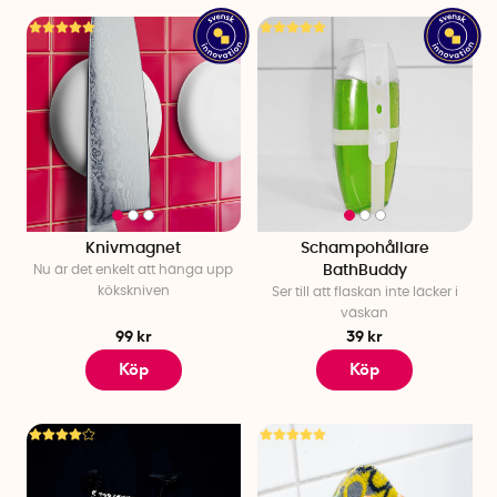
Knivmagnet
Schampohållare
Nu är det enkelt att hänga upp
BathBuddy
kökskniven
Ser till att flaskan inte läcker i
väskan
99 kr
39 kr
Köp
Köp