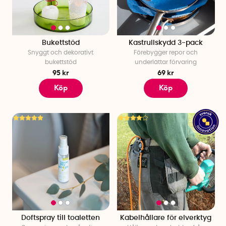
Bukettstöd
Kastrullskydd 3-pack
Snyggt och dekorativt
Förebygger repor och
bukettstöd
underlättar förvaring
95 kr
69 kr
Köp
Köp
Doftspray till toaletten
Kabelhållare för elverktyg