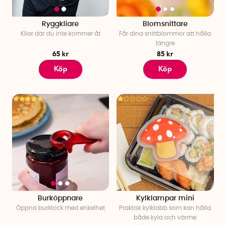
Ryggkliare
Blomsnittare
Kliar där du inte kommer åt
Får dina snittblommor att hålla
längre
65 kr
85 kr
Köp
Köp
Burköppnare
Kylklampar mini
Öppna burklock med enkelhet
Praktisk kylklabb som kan hålla
både kyla och värme