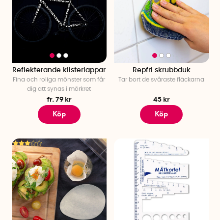
Reflekterande klisterlappar
Repfri skrubbduk
Fina och roliga mönster som får
Tar bort de svåraste fläckarna
dig att synas i mörkret
fr. 79 kr
45 kr
Köp
Köp