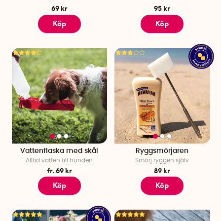
69 kr
95 kr
Köp
Köp
Vattenflaska med skål
Ryggsmörjaren
Alltid vatten till hunden
Smörj ryggen själv
fr. 69 kr
89 kr
Köp
Köp