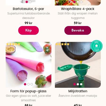
Barfotasulor, 6-par
Wraphållare 4-pack
Supertunna fuktabsorberande
Ställ ifrån dig wrapen mellan
deosulor
tuggorna
99 kr
59 kr
Köp
Bevaka
Form för popup-glass
Miljötratten
Gör egen glass av saft, juice eller
Återvinn överbliven matolja
smoothies
88 kr
45 kr