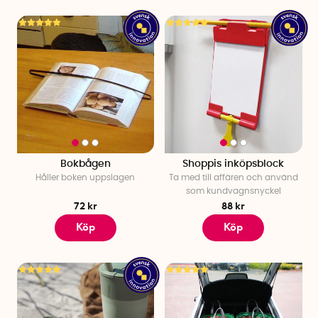
Bokbågen
Shoppis inköpsblock
Håller boken uppslagen
Ta med till affären och använd
som kundvagnsnyckel
72 kr
88 kr
Köp
Köp