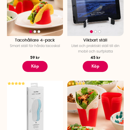
Tacohållare 4-pack
Vikbart ställ
Smart ställ för hårda tacoskal
Litet och praktiskt ställ till din
mobil och surfplatta
59 kr
45 kr
Köp
Köp