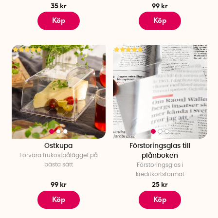
35 kr
99 kr
Köp
Köp
Ostkupa
Förstoringsglas till
Förvara frukostpålägget på
plånboken
bästa sätt
Förstoringsglas i
kreditkortsformat
99 kr
25 kr
Köp
Köp