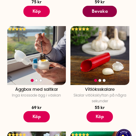
75 kr
59 kr
Köp
Bevaka
Äggbox med saltkar
Vitlöksskalare
Inga krossade ägg i väskan
Skalar vitlöksklyftan på några
sekunder
69 kr
55 kr
Köp
Köp