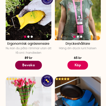
Ergonomisk ogräsrensare
Dryckeshållare
Nu kan du påta i timmar utan att
Häng din dryck runt halsen
få ont i handleden
89 kr
65 kr
Bevaka
Köp