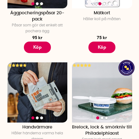
Äggpocheringspåsar 20-
Mätkort
pack
Håller koll på måtten
Påsar som gör det enkelt att
pochera ägg
95 kr
75 kr
Köp
Köp
Handvärmare
Brelock, lock & smörkniv till
Håller händerna varma hela
Philadelphiaost
dagen