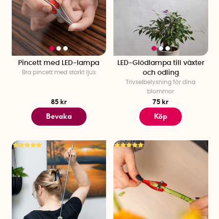
Pincett med LED-lampa
LED-Glödlampa till växter
Bra pincett med starkt ljus
och odling
Trivselbelysning för dina
blommor
85 kr
75 kr
Bevaka
Köp