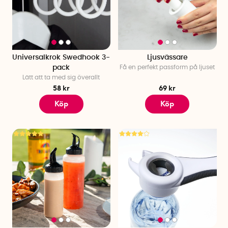
Universalkrok Swedhook 3-
Ljusvässare
pack
Få en perfekt passform på ljuset
Lätt att ta med sig överallt
58 kr
69 kr
Köp
Köp