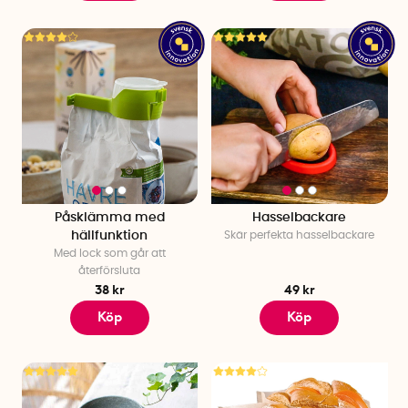
Påsklämma med
Hasselbackare
hällfunktion
Skär perfekta hasselbackare
Med lock som går att
återförsluta
38 kr
49 kr
Köp
Köp