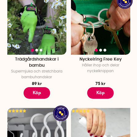
Trädgårdshandskar i
Nyckelring Free Key
bambu
Håller ihop och delar
nyckelknippan
Supermjuka och stretchbara
bambuhandskar
89 kr
75 kr
Köp
Köp