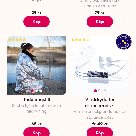
Smart lock
med smart
smörknivsgömma
29 kr
79 kr
Köp
Köp
Räddningsfilt
Vindskydd för
Snabb hjälp för att undvika
mobilheadset
nedkylning
Minimerar bakgrundsljud och
störande blåst
65 kr
fr. 49 kr
Köp
Köp