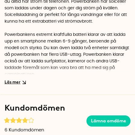
du alltid har ström till telefonen. Powerbanken har solceller
som laddas under dagen och ger dig ström på kvällen.
Solcellsladdning är perfekt för långa vandringar eller för att
kunna ha ett extrabatteri vid strömavbrott.
Powerbankens extremt kraftfulla batteri klarar av att ladda
upp en smartphone mellan 6-9 gånger, beroende på
modell och styrka. Du kan även ladda två enheter samtidigt
då powerbanken har flera USB-uttag. Powerbanken klarar
också av att ladda surfplattor, kameror och andra USB-
laddade föremål som kan vara bra att ha med sig på
campingturen.
Lägg Powerbanken i solen eller häng fast den på
ryggsäcken med den medföljande karbinhaken så laddar
solcellerna upp batteriet under dagen. Powerbanken är
Kundomdömen
vädertålig (IP67) och klarar av att utsättas för regn, sand
och andra tuffa förhållanden.
Lämna omdöme
Solcellspanelen laddar Powerbanken under dagen (6-8
6
Kundomdömen
timmar) och på kvällen har du mer än tillräckligt med ström