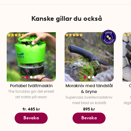
Kanske gillar du också
Portabel tvättmaskin
Morakniv med tändstål
The Scrubba gör det enkelt
& bryne
att tvätta på resan
Supervass överlevnadskniv
med blad av kolstål
digi
fr. 485 kr
895 kr
Bevaka
Bevaka