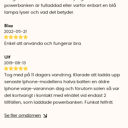
Powerbank med solcell 10000mAh
powerbanken är fulladdad eller varför enbart en blå
Laddar en smartphone 4 gånger. 37 Wh. Två USB utgångar
lampa lyser och vad det betyder.
(USB-A 3A, USB-C 3A). Solpanel 5V/300mA. Ficklampa. Mått:
140 mm x 75 mm x 28 mm. Vikt: 240 gram.
Blaz
2022-05-21
Powerbank med solcell 16000mAh
Laddar en smartphone 6 gånger.
59.2 Wh. Två USB utgångar
Enkel att använda och fungerar bra.
(2.4 A / 1.0 A). Solpanel 1.4 W/280mA. Ficklampa: 4st kraftiga
LED-dioder. Mått: 165 x 80 x 20 mm. Vikt: ca 400 g.
Ulf
2019-08-13
Powerbank med solcell 24000mAh
Laddar en smartphone 9 gånger. 88.8 Wh. Två USB A
Tog med på 11 dagars vandring. Klarade att ladda upp
utgångar (2 A / Quick Charge 3.0: 5V/3A, 9V/2A, 12V/1.5A). En
senaste Iphone-modellens halva batteri en äldre
USB C utgång (3A). Solpanel 2.0 W/400 mA. Ficklampa: 1 st
Iphone varje-varannan dag och förutom solen så var
kraftig LED lampa. Mått: 180 x 89 x 30 mm. Vikt: ca 550 g.
det kortvarigt i kontakt med elnätet vid endast 2
tillfällen, som laddade powerbanken. Funkat felfritt.
Se fler omdömen