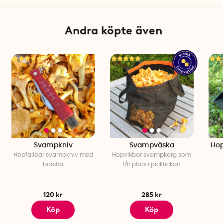
Andra köpte även
Svampkniv
Svampväska
Hop
Hopfällbar svampkniv med
Hopvikbar svampkorg som
borstar
får plats i jackfickan
120 kr
285 kr
Köp
Köp