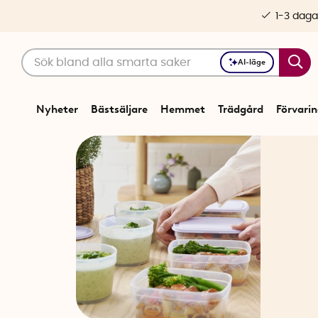
1-3 daga
AI-läge
Nyheter
Bästsäljare
Hemmet
Trädgård
Förvari