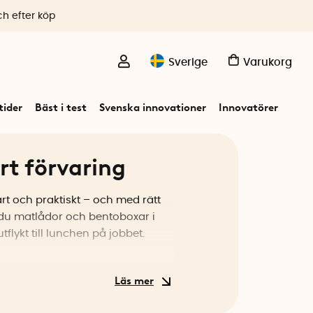
ch efter köp
Sverige
Varukorg
ider
Bäst i test
Svenska innovationer
Innovatörer
rt förvaring
rt och praktiskt – och med rätt
r du matlådor och bentoboxar i
tflykt till lunchen på jobbet.
slådor eller silikonlådor som kan
 perfekt i ryggsäcken. Glas ger en