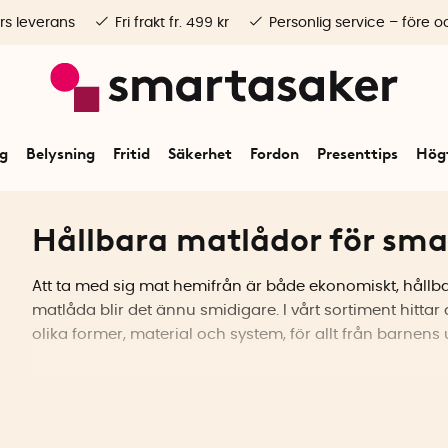
rs leverans
Fri frakt fr. 499 kr
Personlig service – före o
ng
Belysning
Fritid
Säkerhet
Fordon
Presenttips
Högt
Hållbara matlådor för sma
Att ta med sig mat hemifrån är både ekonomiskt, hållba
matlåda blir det ännu smidigare. I vårt sortiment hitta
olika former, material och system, för allt från barnens u
Matlådor för olika behov
Välj mellan klassiska plastlådor, rostfria alternativ, gla
vikas ihop när de inte används. Plast är lätt och tåligt –