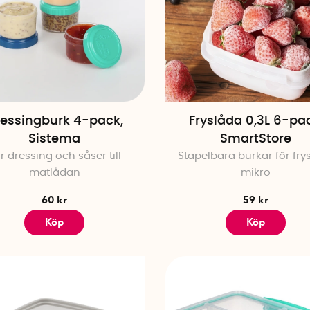
essingburk 4-pack,
Fryslåda 0,3L 6-pa
Sistema
SmartStore
r dressing och såser till
Stapelbara burkar för fry
matlådan
mikro
60 kr
59 kr
Köp
Köp