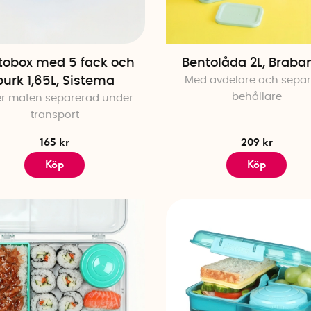
Hur länge håller matlådor i frysen?
Matlådor i frysen kan oftast förvara mat i 2–3 månader 
tobox med 5 fack och
Bentolåda 2L, Braba
påverkas nämnvärt.
burk 1,65L, Sistema
Med avdelare och sepa
behållare
er maten separerad under
transport
165 kr
209 kr
Köp
Köp