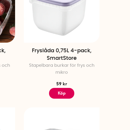
ck,
Fryslåda 0,75L 4-pack,
SmartStore
s och
Stapelbara burkar för frys och
mikro
59 kr
Köp