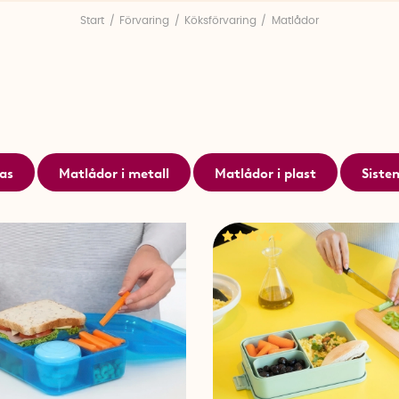
lyxigare känsla och kan användas direkt i ugnen, medan 
Start
Förvaring
Köksförvaring
Matlådor
slitstarkt. Silikonlådor är flexibla favoriter som tar minim
Funktionella former och praktiska lock
Runda, fyrkantiga, höga eller breda – vi har matlådor fö
snäpplås, ångventiler och täta silikonkanter håller mat
Vissa modeller tål både mikrovågsugn och diskmaskin,
enklare.
las
Matlådor i metall
Matlådor i plast
Siste
Barnvänliga bentoboxar & mellislösningar
För barn finns lekfulla och kompakta bentoboxar med fle
skolmat eller mellanmål. De gör det roligt att äta och hjä
utan plastfilm eller extra påsar.
Hur länge håller matlådor i kylen?
Tillagad mat i matlåda håller generellt 3–5 dagar i kyl
temperatur.