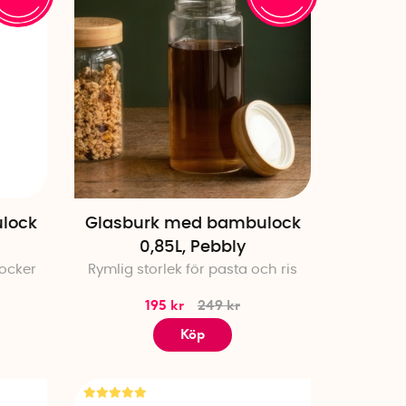
lock
Glasburk med bambulock
0,85L, Pebbly
socker
Rymlig storlek för pasta och ris
195 kr
249 kr
Köp