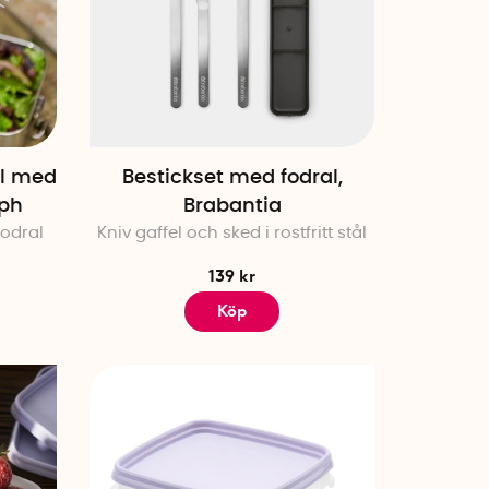
tål med
Bestickset med fodral,
eph
Brabantia
fodral
Kniv gaffel och sked i rostfritt stål
139 kr
Köp