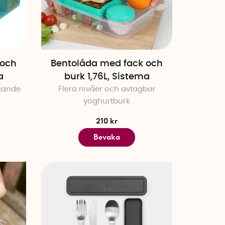
 och
Bentolåda med fack och
a
burk 1,76L, Sistema
jande
Flera nivåer och avtagbar
yoghurtburk
210 kr
Bevaka