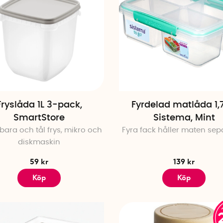
Fryslåda 1L 3-pack,
Fyrdelad matlåda 1,7
SmartStore
Sistema, Mint
bara och tål frys, mikro och
Fyra fack håller maten sep
diskmaskin
59 kr
139 kr
Köp
Köp