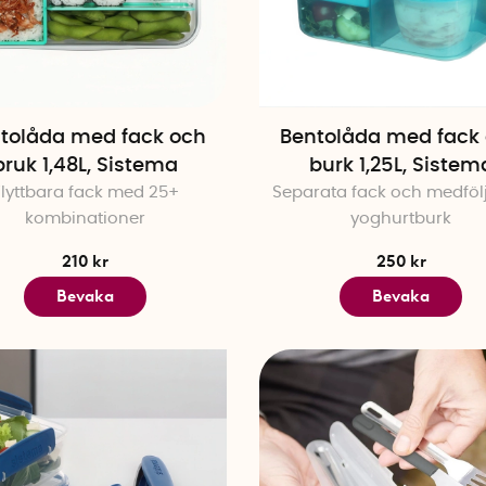
tolåda med fack och
Bentolåda med fack
bruk 1,48L, Sistema
burk 1,25L, Sistem
Flyttbara fack med 25+
Separata fack och medföl
kombinationer
yoghurtburk
210 kr
250 kr
Bevaka
Bevaka