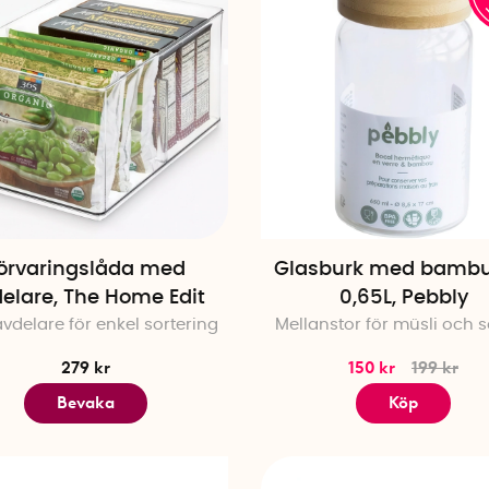
örvaringslåda med
Glasburk med bambu
elare, The Home Edit
0,65L, Pebbly
vdelare för enkel sortering
Mellanstor för müsli och 
279 kr
150 kr
199 kr
Bevaka
Köp