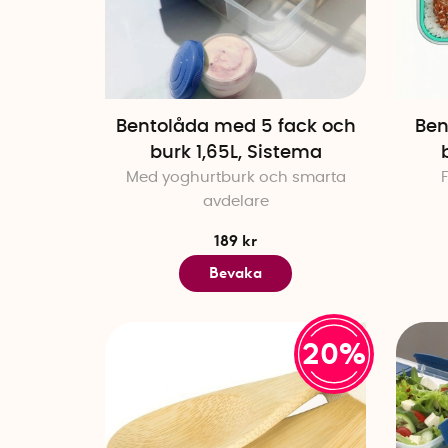
Bentolåda med 5 fack och
Ben
burk 1,65L, Sistema
Med yoghurtburk och smarta
avdelare
189 kr
Bevaka
20%