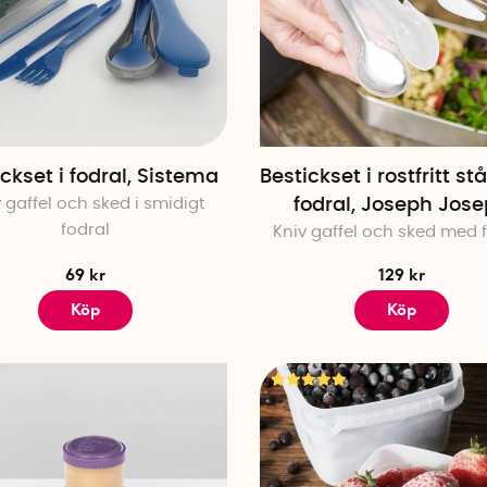
ckset i fodral, Sistema
Bestickset i rostfritt s
 gaffel och sked i smidigt
fodral, Joseph Jos
fodral
Kniv gaffel och sked med 
69 kr
129 kr
Köp
Köp