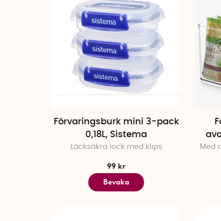
Förvaringsburk mini 3-pack
F
0,18L, Sistema
avd
Läcksäkra lock med klips
Med a
99 kr
Bevaka