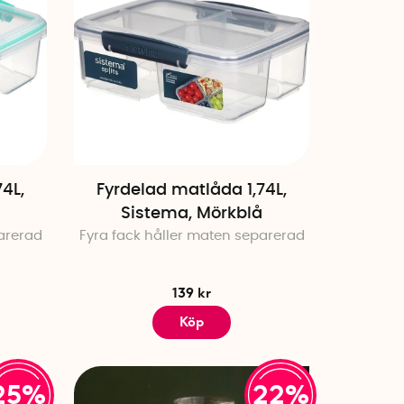
4L,
Fyrdelad matlåda 1,74L,
Sistema, Mörkblå
arerad
Fyra fack håller maten separerad
139 kr
Köp
25%
22%