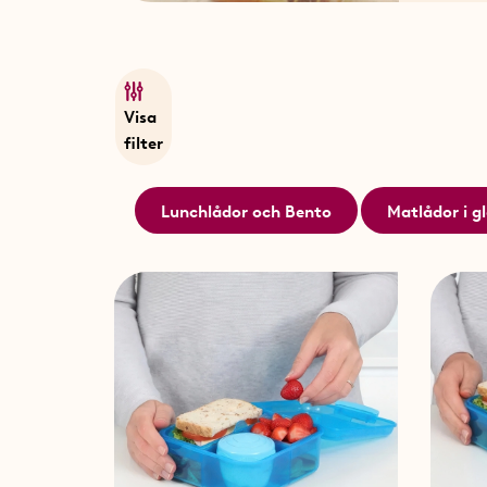
Visa
filter
Lunchlådor och Bento
Matlådor i g