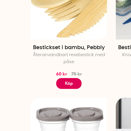
Bestickset i bambu, Pebbly
Besti
Återanvändbart resebestick med
Kniv
påse
60 kr
75 kr
Köp