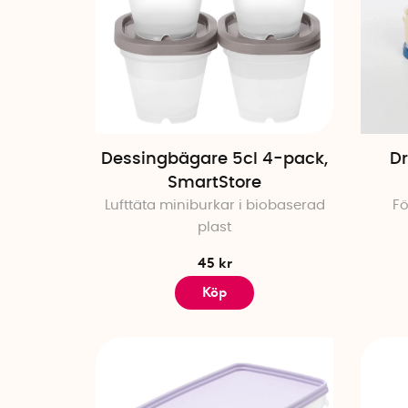
Dessingbägare 5cl 4-pack,
Dr
SmartStore
Lufttäta miniburkar i biobaserad
Fö
plast
45 kr
Köp