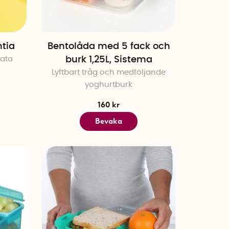
utan att smak eller konsistens
ntia
Bentolåda med 5 fack och
rata
burk 1,25L, Sistema
Lyftbart tråg och medföljande
yoghurtburk
160 kr
Bevaka