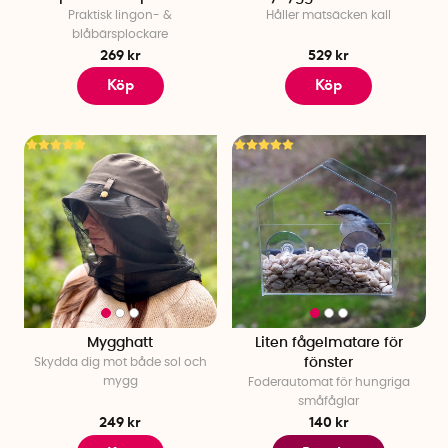
Praktisk lingon- &
Håller matsäcken kall
blåbärsplockare
269 kr
529 kr
Köp
Köp
Mygghatt
Liten fågelmatare för
Skydda dig mot både sol och
fönster
mygg
Foderautomat för hungriga
småfåglar
249 kr
140 kr