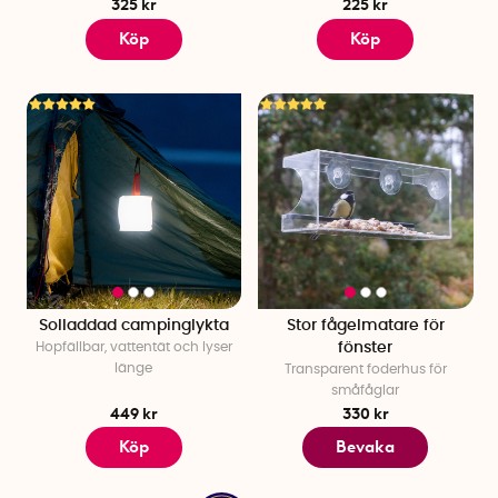
325 kr
225 kr
Köp
Köp
Solladdad campinglykta
Stor fågelmatare för
Hopfällbar, vattentät och lyser
fönster
länge
Transparent foderhus för
småfåglar
449 kr
330 kr
Köp
Bevaka