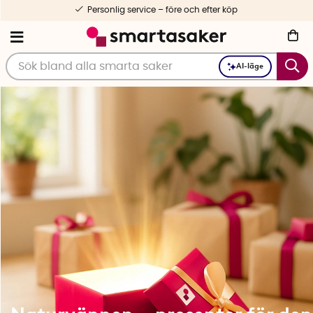
ervice – före och efter köp
1-
AI-läge