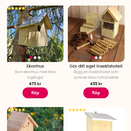
Ekorrhus
Gör ditt eget insektshotell
Stort ekorrhus med flera
Bygg ett insektshotell som
ingångar
rymmer flera nyttoinsekter
475 kr
435 kr
Köp
Köp