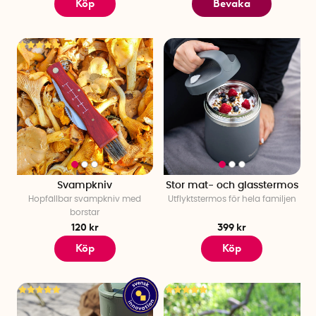
Köp
Bevaka
Svampkniv
Stor mat- och glasstermos
Hopfällbar svampkniv med
Utflyktstermos för hela familjen
borstar
120 kr
399 kr
Köp
Köp