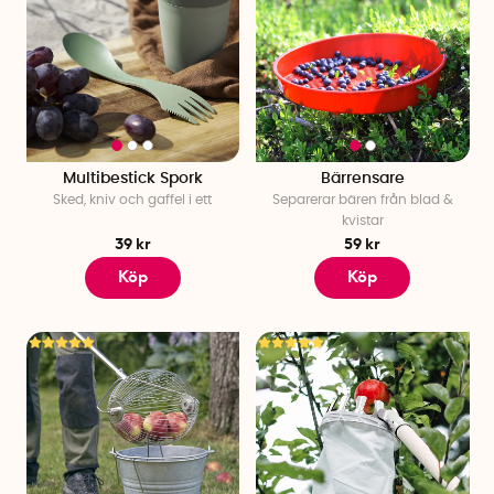
Multibestick Spork
Bärrensare
Sked, kniv och gaffel i ett
Separerar bären från blad &
kvistar
39 kr
59 kr
Köp
Köp