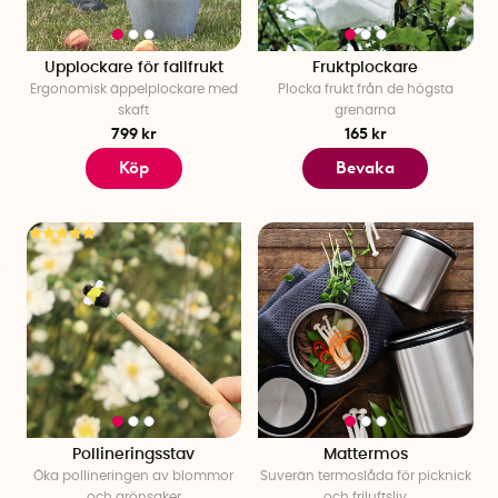
Upplockare för fallfrukt
Fruktplockare
Ergonomisk äppelplockare med
Plocka frukt från de högsta
skaft
grenarna
799 kr
165 kr
Köp
Bevaka
Pollineringsstav
Mattermos
Öka pollineringen av blommor
Suverän termoslåda för picknick
och grönsaker
och friluftsliv