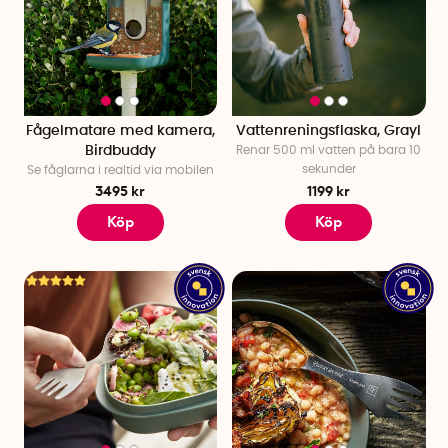
Fågelmatare med kamera,
Vattenreningsflaska, Grayl
Birdbuddy
Renar 500 ml vatten på bara 10
sekunder
Se fåglarna i realtid via mobilen
3495 kr
1199 kr
Köp
Köp