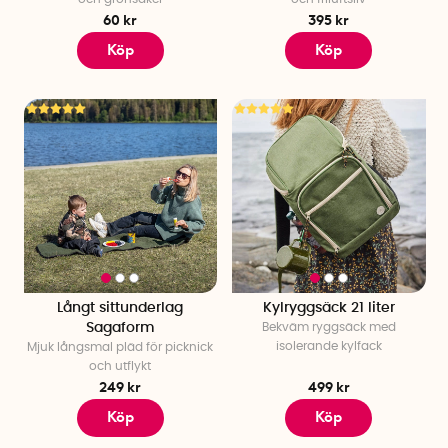
60 kr
395 kr
Köp
Köp
Långt sittunderlag
Kylryggsäck 21 liter
Sagaform
Bekväm ryggsäck med
isolerande kylfack
Mjuk långsmal pläd för picknick
och utflykt
249 kr
499 kr
Köp
Köp