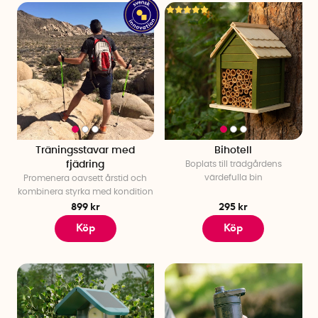
Träningsstavar med
Bihotell
fjädring
Boplats till trädgårdens
värdefulla bin
Promenera oavsett årstid och
kombinera styrka med kondition
899 kr
295 kr
Köp
Köp