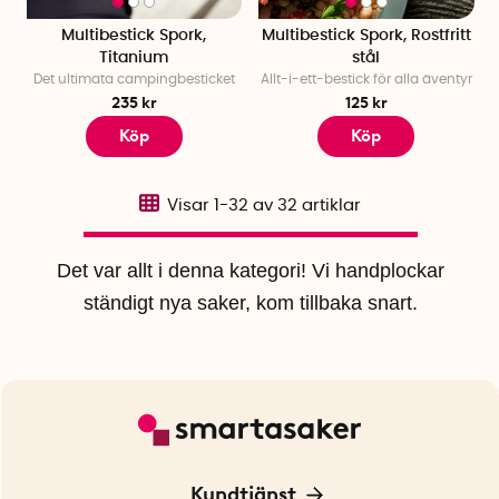
Multibestick Spork,
Multibestick Spork, Rostfritt
Titanium
stål
Det ultimata campingbesticket
Allt-i-ett-bestick för alla äventyr
235 kr
125 kr
Köp
Köp
Visar
1-32
av
32
artiklar
Det var allt i denna kategori! Vi handplockar
ständigt nya saker, kom tillbaka snart.
Kundtjänst