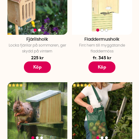
Fjärilsholk
Fladdermusholk
Locka fjärilar på sommaren, ger
Fint hem till myggätande
skydd på vintern
fladdermöss
225 kr
fr. 345 kr
Köp
Köp