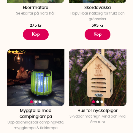
Ekorrmatare
Skördeväska
Se ekorrar på nära håll
Hopvikbar nätkorg för frukt och
grönsaker
275 kr
395 kr
Köp
Köp
Myggfälla med
Hus för nyckelpigor
campinglampa
Skyddar mot regn, vind och kyla
året runt
Uppladdningsbar campinglykta,
mygglampa & ficklampa