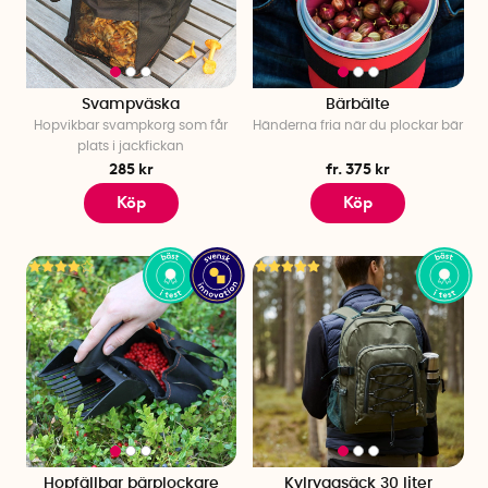
Svampväska
Bärbälte
Hopvikbar svampkorg som får
Händerna fria när du plockar bär
plats i jackfickan
285 kr
fr. 375 kr
Köp
Köp
Hopfällbar bärplockare
Kylryggsäck 30 liter