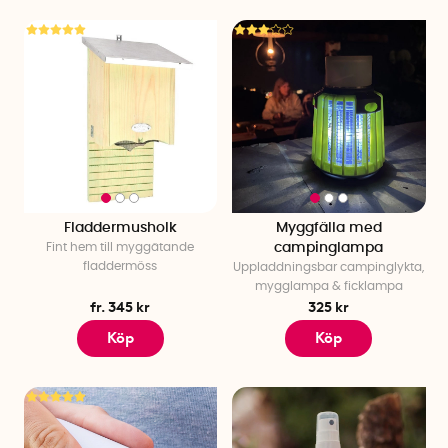
Fladdermusholk
Myggfälla med
Fint hem till myggätande
campinglampa
fladdermöss
Uppladdningsbar campinglykta,
mygglampa & ficklampa
fr. 345 kr
325 kr
Köp
Köp