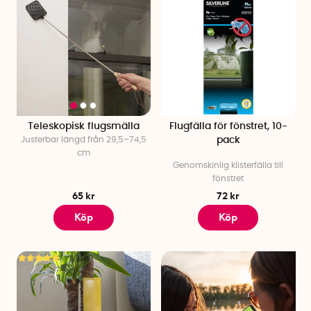
Teleskopisk flugsmälla
Flugfälla för fönstret, 10-
Justerbar längd från 29,5–74,5
pack
cm
Genomskinlig klisterfälla till
fönstret
65 kr
72 kr
Köp
Köp