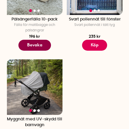
Pälsängerfälla 10-pack
Svart pollennät till fönster
Fälla för mattbagge och
Svart pollennät i tätt tyg
pälsängrar
196 kr
235 kr
Bevaka
Köp
Myggnät med UV-skydd till
barnvagn