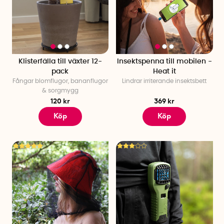
Klisterfälla till växter 12-
Insektspenna till mobilen -
pack
Heat it
Fångar blomflugor, bananflugor
Lindrar irriterande insektsbett
& sorgmygg
120 kr
369 kr
Köp
Köp