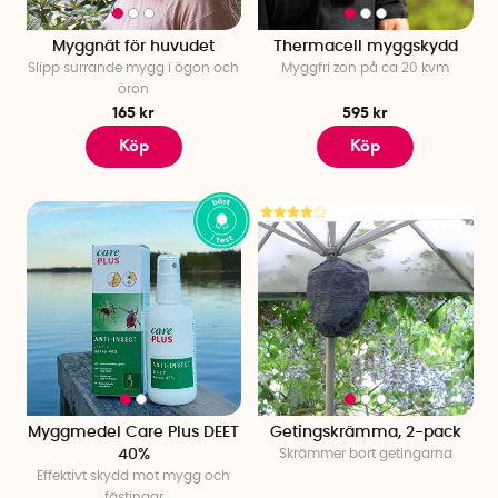
Myggnät för huvudet
Thermacell myggskydd
Slipp surrande mygg i ögon och
Myggfri zon på ca 20 kvm
öron
165 kr
595 kr
Köp
Köp
Myggmedel Care Plus DEET
Getingskrämma, 2-pack
40%
Skrämmer bort getingarna
Effektivt skydd mot mygg och
fästingar