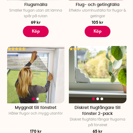
Flugsmälla
Flug- och getingfälla
Smäller flugan utan att lämna
Effektiv utomhusfälla för flugor &
spår på rutan
getingar
69 kr
105 kr
Köp
Köp
Myggnät till fönstret
Diskret flugfångare till
Håller flugor och mygg utanför
fönster 2-pack
Diskret flugfälla fångar flugorna
på fönstret
170 kr
65 kr