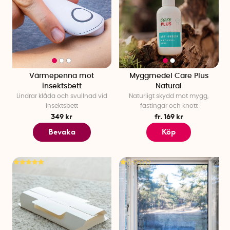
Värmepenna mot
Myggmedel Care Plus
insektsbett
Natural
Lindrar klåda och svullnad vid
Naturligt skydd mot mygg,
insektsbett
fästingar och knott
349 kr
fr. 169 kr
Bevaka
Köp