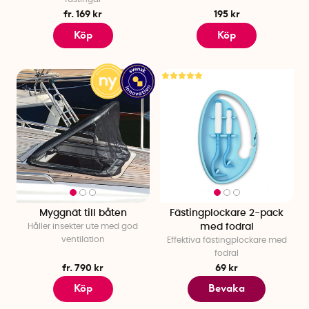
fr. 169 kr
195 kr
Köp
Köp
Myggnät till båten
Fästingplockare 2-pack
Håller insekter ute med god
med fodral
ventilation
Effektiva fästingplockare med
fodral
fr. 790 kr
69 kr
Köp
Bevaka