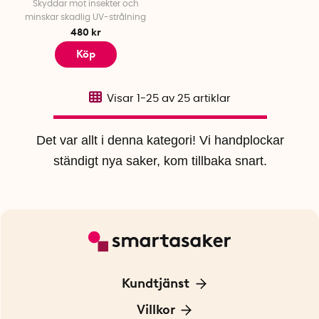
Skyddar mot insekter och
minskar skadlig UV-strålning
480 kr
Köp
Visar
1-25
av
25
artiklar
Det var allt i denna kategori! Vi handplockar
ständigt nya saker, kom tillbaka snart.
Kundtjänst
Kontakta oss
Villkor