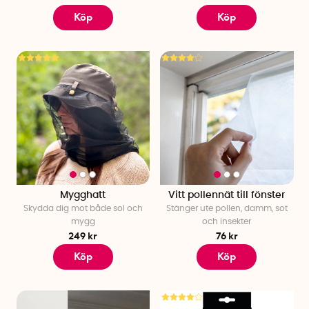
Köp
Köp
Mygghatt
Vitt pollennät till fönster
Skydda dig mot både sol och
Stänger ute pollen, damm, sot
mygg
och insekter
249 kr
76 kr
Köp
Köp