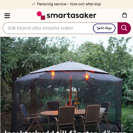
1-3 dagars leverans
AI-läge