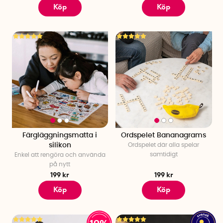
Köp
Köp
Färgläggningsmatta i
Ordspelet Bananagrams
silikon
Ordspelet där alla spelar
samtidigt
Enkel att rengöra och använda
på nytt
199 kr
199 kr
Köp
Köp