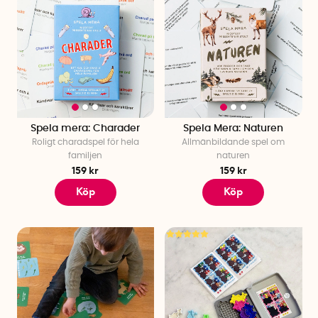
Spela mera: Charader
Spela Mera: Naturen
Roligt charadspel för hela
Allmänbildande spel om
familjen
naturen
159 kr
159 kr
Köp
Köp