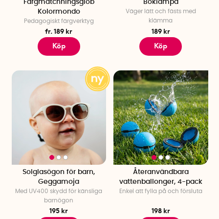
Färgmatchningsglob
Boklampa
Kolormondo
Väger lätt och fästs med
klämma
Pedagogiskt färgverktyg
fr. 189 kr
189 kr
Köp
Köp
Solglasögon för barn,
Återanvändbara
Geggamoja
vattenballonger, 4-pack
Med UV400 skydd för känsliga
Enkel att fylla på och försluta
barnögon
195 kr
198 kr