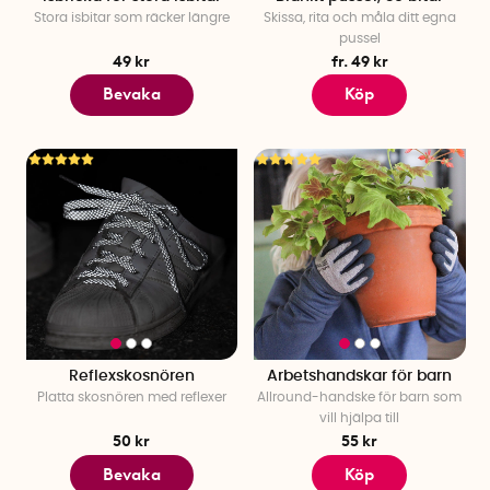
Stora isbitar som räcker längre
Skissa, rita och måla ditt egna
pussel
49 kr
fr. 49 kr
Bevaka
Köp
Reflexskosnören
Arbetshandskar för barn
Platta skosnören med reflexer
Allround-handske för barn som
vill hjälpa till
50 kr
55 kr
Bevaka
Köp