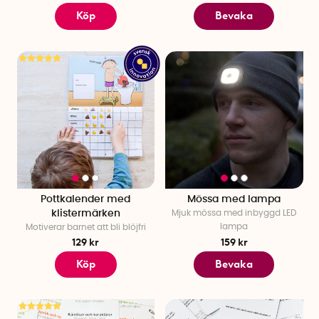
Köp
Bevaka
Pottkalender med
Mössa med lampa
klistermärken
Mjuk mössa med inbyggd LED
lampa
Motiverar barnet att bli blöjfri
129 kr
159 kr
Köp
Bevaka