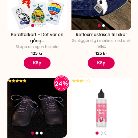
Berättarkort - Det var en
Reflexmustasch till skor
gång...
Synliggör dig i mörkret med unik
reflex
Skapa din egen historia
125 kr
125 kr
Köp
Köp
24%