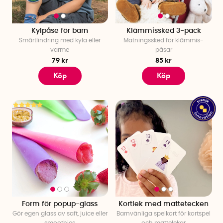
Kylpåse för barn
Klämmissked 3-pack
Smärtlindring med kyla eller
Matningssked för klämmis-
värme
påsar
79 kr
85 kr
Köp
Köp
Form för popup-glass
Kortlek med mattetecken
Gör egen glass av saft, juice eller
Barnvänliga spelkort för kortspel
smoothies
och mattelekar