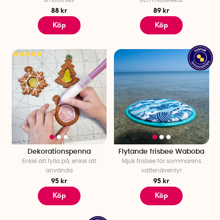
88 kr
89 kr
Köp
Köp
Dekorationspenna
Flytande frisbee Waboba
Enkel att fylla på, enkel att
Mjuk frisbee för sommarens
använda
vattenäventyr
95 kr
95 kr
Köp
Köp