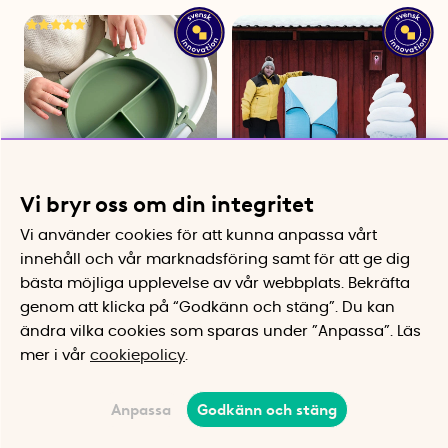
Vi bryr oss om din integritet
Barntallrik med sugpropp
Snöskulptursäck
Vi använder cookies för att kunna anpassa vårt
och spännband
Skulptera även när det inte är
innehåll och vår marknadsföring samt för att ge dig
kramsnö
Stabil barntallrik i silikon
299 kr
299 kr
bästa möjliga upplevelse av vår webbplats.
Bekräfta
genom att klicka på “Godkänn och stäng”. Du kan
Köp
Köp
ändra vilka cookies som sparas under ”Anpassa”.
Läs
mer i vår
cookiepolicy
.
Anpassa
Godkänn och stäng