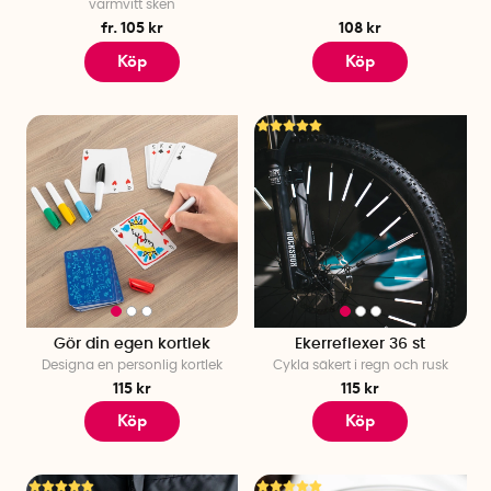
varmvitt sken
fr. 105 kr
108 kr
Köp
Köp
Gör din egen kortlek
Ekerreflexer 36 st
Designa en personlig kortlek
Cykla säkert i regn och rusk
115 kr
115 kr
Köp
Köp