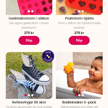
Geléhallonform i silikon
Pralinform hjärta
Gör egna gelehallon i smart
Form i silikon för hjärtformade
pralinform
praliner
275 kr
275 kr
Köp
Köp
Reflexvingar till skor
Badleksaker 6-pack
Ta dina skosnören till nya höjder
Delningsbara och lätta att