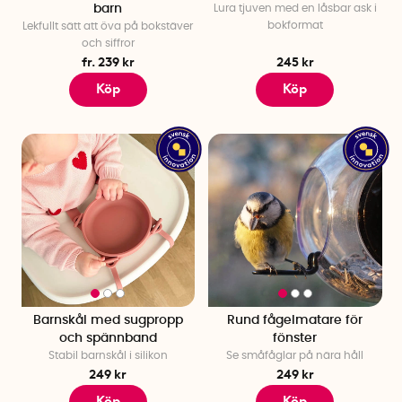
barn
Lura tjuven med en låsbar ask i
bokformat
Lekfullt sätt att öva på bokstäver
och siffror
fr. 239 kr
245 kr
Köp
Köp
Barnskål med sugpropp
Rund fågelmatare för
och spännband
fönster
Stabil barnskål i silikon
Se småfåglar på nära håll
249 kr
249 kr
Köp
Köp