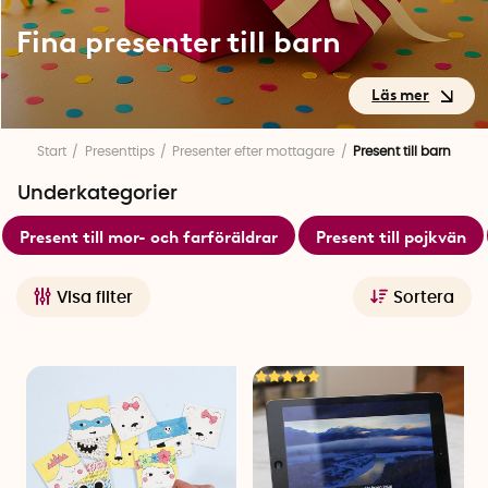
Fina presenter till barn
Fina presenter till barn
Start
Presenttips
Presenter efter mottagare
Present till barn
Underkategorier
Här hittar du våra utvalda presenter till barn! Vi har samlat
Present till mor- och farföräldrar
Present till pojkvän
våra bästa tips på barnpresenter till både små barn i 1 års
åldern och för större barn i tonårsåldern. Du hittar ett
varierande utbud av roliga spel och pyssel, populära saker
Visa filter
Sortera
för roliga sommarlekar och uppskattade tillbehör för både
matlagning och bakning!
Unika födelsedagspresenter till barn
När det är dags för barnens födelsedag vill man ge dem
något extra speciellt. Hos oss hittar du unika presenter till
barn som passar perfekt som födelsedagspresenter eller
som paket till babyshowern. Med vårt stora utbud av