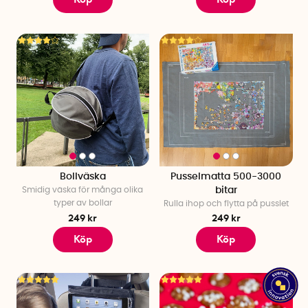
Bollväska
Pusselmatta 500-3000
Smidig väska för många olika
bitar
typer av bollar
Rulla ihop och flytta på pusslet
249 kr
249 kr
Köp
Köp