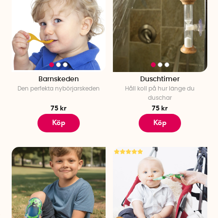
Barnskeden
Duschtimer
Den perfekta nybörjarskeden
Håll koll på hur länge du
duschar
75 kr
75 kr
Köp
Köp