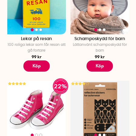
Lekar på resan
Schamposkydd för barn
100 roliga lekar som får resan att
Lättanvänt schamposkydd för
gå fortare
barn
99 kr
99 kr
Köp
Köp
22%