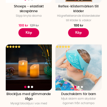
Shoeps - elastiskt
Reflex-klistermärken till
skospänne
kläder
Slipp knyta skorna
Högreflekterande klisterdekaler
till kläder & väskor
100 kr
129 kr
100 kr
Köp
Köp
Blockljus med glimmande
Duschskärm för barn
låga
Mjuk skärm som skyddar
ögonen från schampo
Mysigt blockljus i vax med