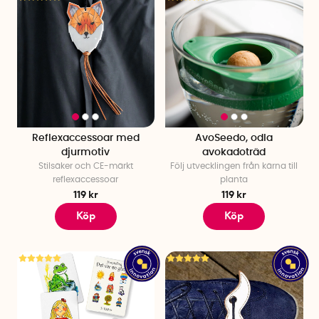
Reflexaccessoar med
AvoSeedo, odla
djurmotiv
avokadoträd
Stilsäker och CE-märkt
Följ utvecklingen från kärna till
reflexaccessoar
planta
119 kr
119 kr
Köp
Köp