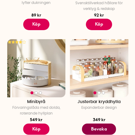
lyfter dukningen
Svensktillverkad hållare för
verktyg & redskap
89 kr
92 kr
Köp
Köp
Minibyrå
Justerbar kryddhylla
Förvaringslåda med dolda,
Expanderbar design
roterande hyllplan
549 kr
349 kr
Köp
Bevaka