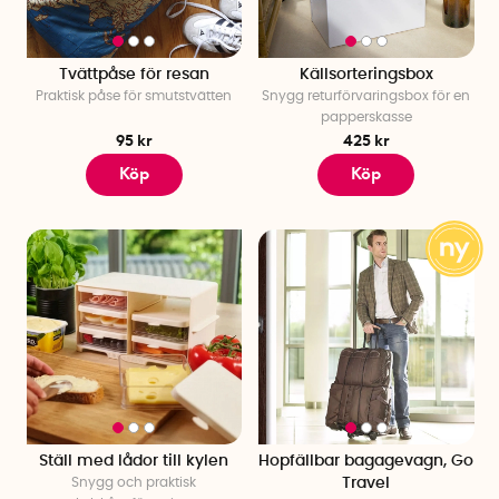
Tvättpåse för resan
Källsorteringsbox
Praktisk påse för smutstvätten
Snygg returförvaringsbox för en
papperskasse
95 kr
425 kr
Köp
Köp
Ställ med lådor till kylen
Hopfällbar bagagevagn, Go
Snygg och praktisk
Travel