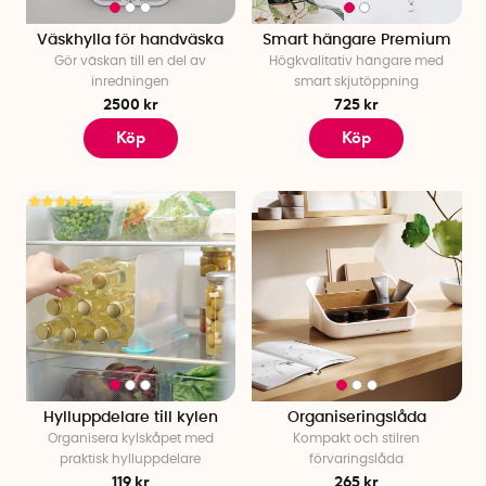
Väskhylla för handväska
Smart hängare Premium
Gör väskan till en del av
Högkvalitativ hängare med
inredningen
smart skjutöppning
2500 kr
725 kr
Köp
Köp
Hylluppdelare till kylen
Organiseringslåda
Organisera kylskåpet med
Kompakt och stilren
praktisk hylluppdelare
förvaringslåda
119 kr
265 kr