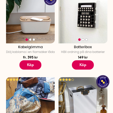
Kabelgömma
Batteribox
Dölj kablarna i en flamsäker låda
Håll ordning på dina batterier
fr. 395 kr
149 kr
Köp
Köp