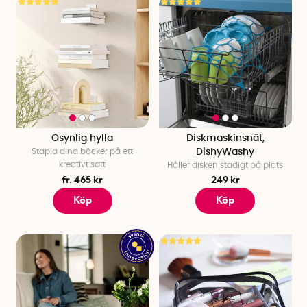
Osynlig hylla
Diskmaskinsnät,
Stapla dina böcker på ett
DishyWashy
kreativt sätt
Håller disken stadigt på plats
fr. 465 kr
249 kr
Köp
Köp