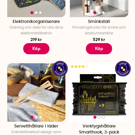
Elektronikorganiserare
Sminkställ
Ordning och reda för alla dina
Förvaringshyllor för smink och
elektroniktillbehör
badrumsartiklar
219 kr
529 kr
Köp
Köp
Servetthållare i läder
Verktygshållare
Svensktillverkad design som
Smarthook, 3-pack