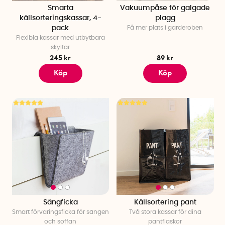
Smarta
Vakuumpåse för galgade
källsorteringskassar, 4-
plagg
pack
Få mer plats i garderoben
Flexibla kassar med utbytbara
skyltar
245 kr
89 kr
Köp
Köp
Sängficka
Källsortering pant
Smart förvaringsficka för sängen
Två stora kassar för dina
och soffan
pantflaskor