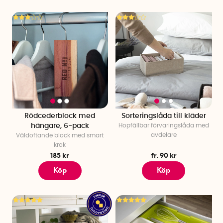
Rödcederblock med
Sorteringslåda till kläder
hängare, 6-pack
Hopfällbar förvaringslåda med
avdelare
Väldoftande block med smart
krok
185 kr
fr. 90 kr
Köp
Köp