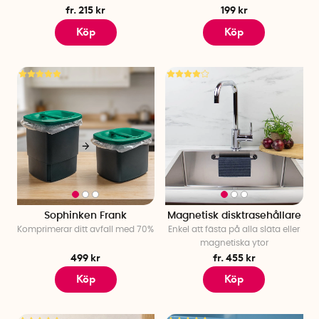
fr. 215 kr
199 kr
Köp
Köp
Sophinken Frank
Magnetisk disktrasehållare
Komprimerar ditt avfall med 70%
Enkel att fästa på alla släta eller
magnetiska ytor
499 kr
fr. 455 kr
Köp
Köp