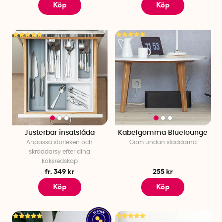
Köp
Köp
Justerbar insatslåda
Kabelgömma Bluelounge
Anpassa storleken och
Göm undan sladdarna
skräddarsy efter dina
köksredskap
fr. 349 kr
255 kr
Köp
Köp