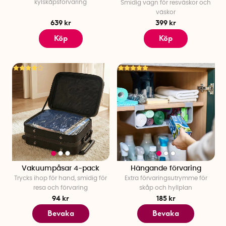
kylskåpsförvaring
Smidig vagn för resväskor och
väskor
639 kr
399 kr
Köp
Köp
Vakuumpåsar 4-pack
Hängande förvaring
Trycks ihop för hand, smidig för
Extra förvaringsutrymme för
resa och förvaring
skåp och hyllplan
94 kr
185 kr
Bevaka
Bevaka