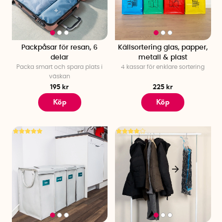
Packpåsar för resan, 6
Källsortering glas, papper,
delar
metall & plast
Packa smart och spara plats i
4 kassar för enklare sortering
väskan
195 kr
225 kr
Köp
Köp