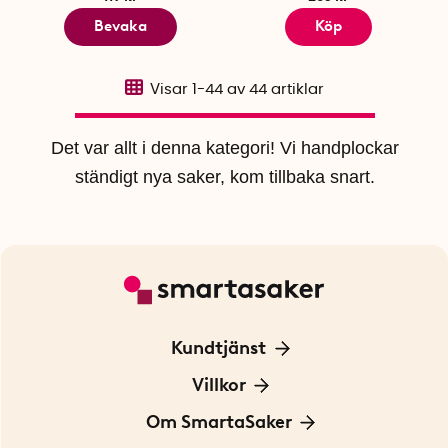
Bevaka
Köp
Visar
1-44
av
44
artiklar
Det var allt i denna kategori! Vi handplockar
ständigt nya saker, kom tillbaka snart.
Kundtjänst
Kontakta oss
Villkor
För Företag
Frakt och leverans
Om SmartaSaker