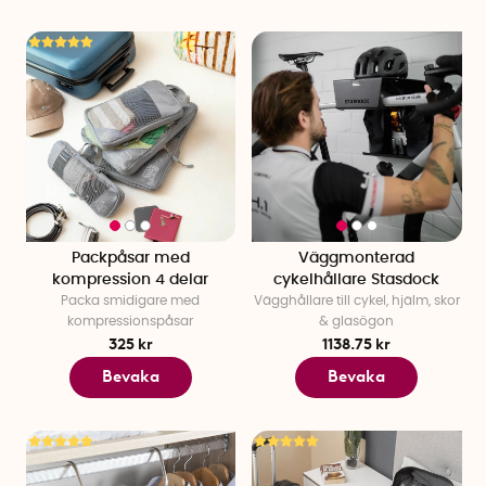
Packpåsar med
Väggmonterad
kompression 4 delar
cykelhållare Stasdock
Packa smidigare med
Vägghållare till cykel, hjälm, skor
kompressionspåsar
& glasögon
325 kr
1138.75 kr
Bevaka
Bevaka