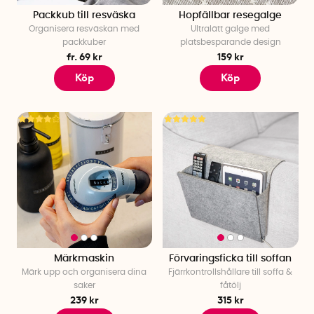
Packkub till resväska
Hopfällbar resegalge
Organisera resväskan med
Ultralätt galge med
packkuber
platsbesparande design
fr. 69 kr
159 kr
Köp
Köp
Märkmaskin
Förvaringsficka till soffan
Märk upp och organisera dina
Fjärrkontrollshållare till soffa &
saker
fåtölj
239 kr
315 kr