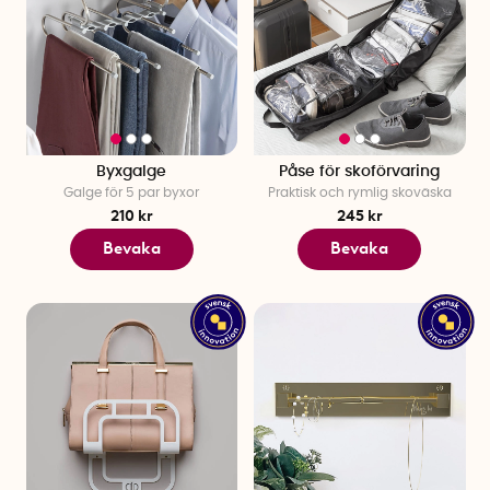
Byxgalge
Påse för skoförvaring
Galge för 5 par byxor
Praktisk och rymlig skoväska
210 kr
245 kr
Bevaka
Bevaka