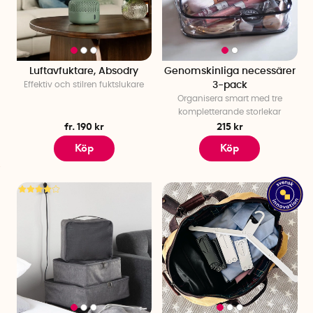
Luftavfuktare, Absodry
Genomskinliga necessärer
Effektiv och stilren fuktslukare
3-pack
Organisera smart med tre
kompletterande storlekar
fr. 190 kr
215 kr
Köp
Köp