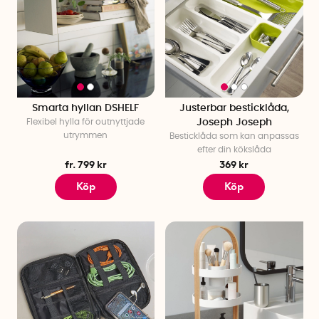
Smarta hyllan DSHELF
Justerbar besticklåda,
Flexibel hylla för outnyttjade
Joseph Joseph
utrymmen
Besticklåda som kan anpassas
efter din kökslåda
fr. 799 kr
369 kr
Köp
Köp