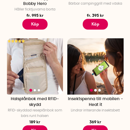
Bobby Hero
Bärbar campinggrill med väska
Håller ficktjuvarna borta
fr. 995 kr
fr. 395 kr
Köp
Köp
Halsplånbok med RFID-
Insektspenna till mobilen -
skydd
Heat it
RFID-skyddad reseplånbok som
Lindrar irriterande insektsbett
bärs runt halsen
189 kr
369 kr