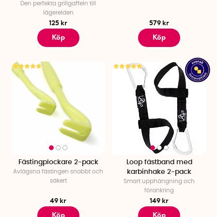
Den perfekta grillgaffeln till
lägerelden
125 kr
579 kr
Köp
Köp
Fästingplockare 2-pack
Loop fästband med
Avlägsna fästingen snabbt och
karbinhake 2-pack
säkert
Smart upphängning och
förankring
49 kr
149 kr
Köp
Köp