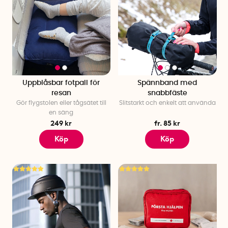
Uppblåsbar fotpall för
Spännband med
resan
snabbfäste
Gör flygstolen eller tågsätet till
Slitstarkt och enkelt att använda
en säng
249 kr
fr. 85 kr
Köp
Köp