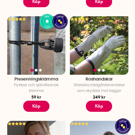
Köp
Köp
Presenningsklämma
Roshandskar
Flyttbar och självlåsande
Slitstarka trädgårdshandskar
klämma
som skyddar mot taggar
59 kr
249 kr
Köp
Köp