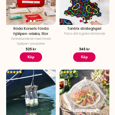
Röda Korsets Första
Tantrix strategispel
hjälpen-väska, Stor
Träna ditt logiska tänkande
Omfattande kit med första
hjälpen-produkter
525 kr
345 kr
Köp
Köp