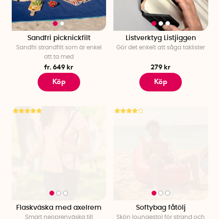
Sandfri picknickfilt
Listverktyg Listjiggen
Sandfri strandfilt som är enkel
Gör det enkelt att såga taklister
att ta med
fr. 649 kr
279 kr
Köp
Köp
Flaskväska med axelrem
Softybag fåtölj
Smart neoprenväska till
Skön loungestol för strand och