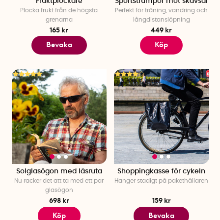
Fruktplockare
Sportstrumpor mot skavsår
Plocka frukt från de högsta
Perfekt för träning, vandring och
grenarna
långdistanslöpning
165 kr
449 kr
Bevaka
Köp
Solglasögon med läsruta
Shoppingkasse för cykeln
Nu räcker det att ta med ett par
Hänger stadigt på pakethållaren
glasögon
698 kr
159 kr
Köp
Bevaka