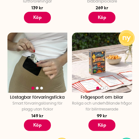
luftföroreningar
blåbärsplockare
139 kr
269 kr
Köp
Köp
Löstagbar förvaringsficka
Frågesport om bilar
Smart förvaringslösning för
Roliga och underhållande frågor
plagg utan fickor
för bilintresserade
149 kr
99 kr
Köp
Köp