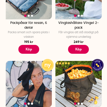
påsar!
Upptäck vårt stora sortiment och beställ idag! Vi har alltid
klimatkompenserade frakter och snabba leveranser!
Packpåsar för resan, 6
Vinglashållare Vingel 2-
delar
pack
Packa smart och spara plats i
Får vinglas att stå stadigt på
väskan
ojämna underlag
195 kr
249 kr
Köp
Köp