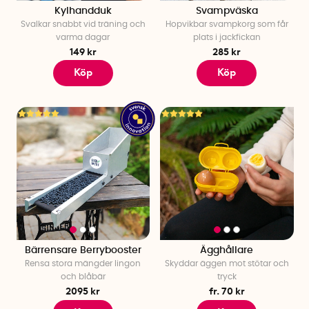
Kylhandduk
Svampväska
Svalkar snabbt vid träning och
Hopvikbar svampkorg som får
varma dagar
plats i jackfickan
149 kr
285 kr
Köp
Köp
Bärrensare Berrybooster
Ägghållare
Rensa stora mängder lingon
Skyddar äggen mot stötar och
och blåbär
tryck
2095 kr
fr. 70 kr