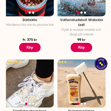
Bärbälte
Vattenstudsboll Waboba
Händerna fria när du plockar bär
ball
Flyter & studsar snabbt och
långt på vattnet
fr. 375 kr
99 kr
Köp
Köp