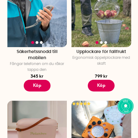
Säkerhetssnodd till
Upplockare för fallfrukt
mobilen
Ergonomisk äppelplockare med
skaft
Fångar telefonen om du råkar
tappa den
345 kr
799 kr
Köp
Köp