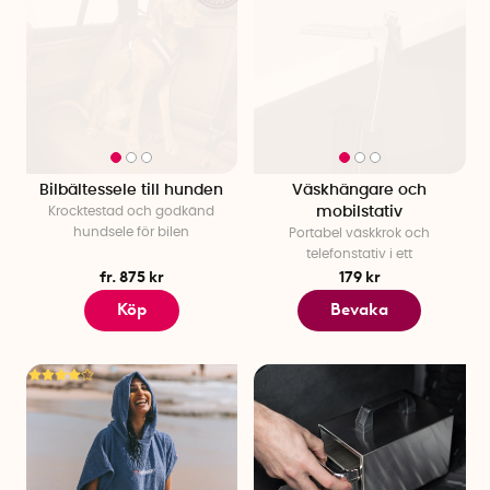
Bilbältessele till hunden
Väskhängare och
Krocktestad och godkänd
mobilstativ
hundsele för bilen
Portabel väskkrok och
telefonstativ i ett
fr. 875 kr
179 kr
Köp
Bevaka