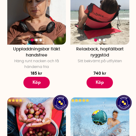
Uppladdningsbar fläkt
Relaxback, hopfällbart
handsfree
ryggstöd
Häng runt nacken och få
Sitt bekvämt på utflykten
händerna fria
185 kr
740 kr
Köp
Köp