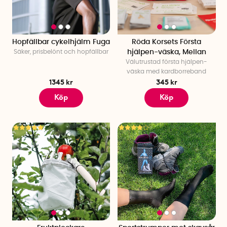
Hopfällbar cykelhjälm Fuga
Röda Korsets Första
Säker, prisbelönt och hopfällbar
hjälpen-väska, Mellan
Välutrustad första hjälpen-
väska med kardborreband
1345 kr
345 kr
Köp
Köp