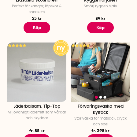
Elastiska skosnören
Ryggsmörjaren
Perfekt för kängor, löpskor &
Smörj ryggen själv
sneakers
55 kr
89 kr
Köp
Köp
Läderbalsam, Tip-Top
Förvaringsväska med
Miljövänligt läderfett som vårdar
kylfack
och skyddar
Stor väska för matsäck, dryck
och spel
fr. 85 kr
fr. 398 kr