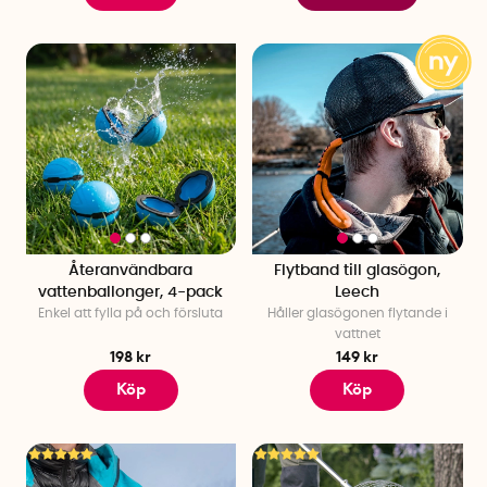
Återanvändbara
Flytband till glasögon,
vattenballonger, 4-pack
Leech
Enkel att fylla på och försluta
Håller glasögonen flytande i
vattnet
198 kr
149 kr
Köp
Köp