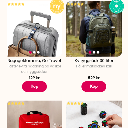
Bagageklämma, Go Travel
Kylryggsäck 30 liter
Fäster extra packning på väskor
Håller matsäcken kall
och ryggsäckar
129 kr
529 kr
Köp
Köp