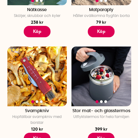
Nätkasse
Matparaply
Sköljer, skrubbar och kyler
Håller ovälkomna flygfän borta
238 kr
79 kr
Köp
Köp
Svampkniv
Stor mat- och glasstermos
Hopfällbar svampkniv med
Utflyktstermos för hela familjen
borstar
120 kr
399 kr