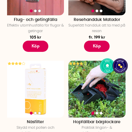
Flug- och getingfälla
Resehandduk Matador
Effektiv utomhusfälla för flugor &
Superlätt handduk att ta med på
getingar
resan
105 kr
fr. 199 kr
Köp
Köp
Näsfilter
Hopfällbar bärplockare
Skydd mot pollen och
Praktisk lingon- &