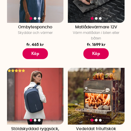
Ombytesponcho
Matlådevärmare 12V
Skyddar och värmer
Värm matlådan i bilen eller
båten
fr. 465 kr
fr. 1699 kr
Köp
Köp
Stöldskyddad ryggsäck,
Vedeldat friluftskök