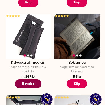
Köp
Köp
Kylväska till medicin
Boklampa
Kylande fodral till insulin &
Väger lätt och fästs med
medicin
klämma
fr. 249 kr
189 kr
Bevaka
Köp