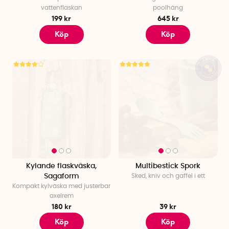
vattenflaskan
poolhäng
199 kr
645 kr
Köp
Köp
Kylande flaskväska,
Multibestick Spork
Sagaform
Sked, kniv och gaffel i ett
Kompakt kylväska med justerbar
axelrem
180 kr
39 kr
Köp
Köp