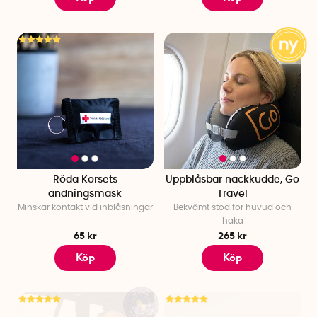
Röda Korsets
Uppblåsbar nackkudde, Go
andningsmask
Travel
Minskar kontakt vid inblåsningar
Bekvämt stöd för huvud och
haka
65 kr
265 kr
Köp
Köp