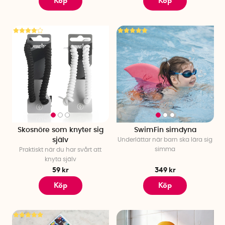
Köp
Köp
Skosnöre som knyter sig
SwimFin simdyna
själv
Underlättar när barn ska lära sig
simma
Praktiskt när du har svårt att
knyta själv
59 kr
349 kr
Köp
Köp