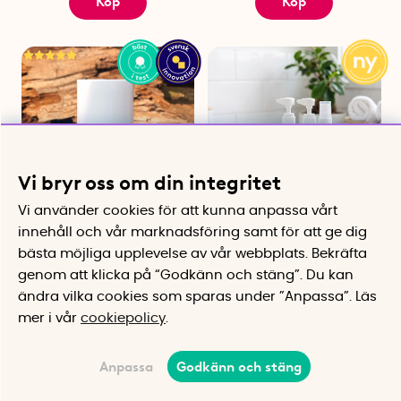
Köp
Köp
Vi bryr oss om din integritet
Vi använder cookies för att kunna anpassa vårt
innehåll och vår marknadsföring samt för att ge dig
Antiskavstift, The Skin
Reseflaskor med fodral, Go
Agent
Travel
bästa möjliga upplevelse av vår webbplats.
Bekräfta
Motverkar lårskav och skavsår
För schampo, balsam,
genom att klicka på “Godkänn och stäng”. Du kan
från kläder
hudkrämer och toner
ändra vilka cookies som sparas under ”Anpassa”.
Läs
fr. 175 kr
165 kr
mer i vår
cookiepolicy
.
Köp
Köp
Anpassa
Godkänn och stäng