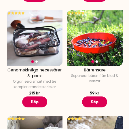
Genomskinliga necessärer
Bärrensare
3-pack
Separerar bären från blad &
kvistar
Organisera smart med tre
kompletterande storlekar
215 kr
59 kr
Köp
Köp