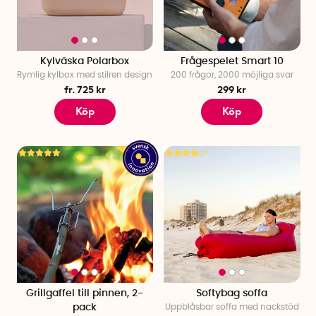
Kylväska Polarbox
Frågespelet Smart 10
Rymlig kylbox med stilren design
200 frågor, 2000 möjliga svar
fr. 725 kr
299 kr
Köp
Köp
Grillgaffel till pinnen, 2-
Softybag soffa
pack
Uppblåsbar soffa med nackstöd