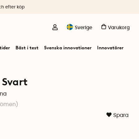
ch efter köp
Sverige
Varukorg
ider
Bäst i test
Svenska innovationer
Innovatörer
 Svart
rna
dömen
)
Spara