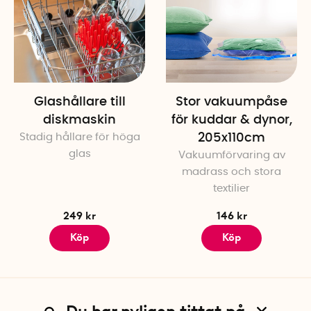
Glashållare till
Stor vakuumpåse
diskmaskin
för kuddar & dynor,
Stadig hållare för höga
205x110cm
glas
Vakuumförvaring av
madrass och stora
textilier
249 kr
146 kr
Köp
Köp