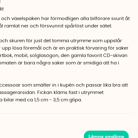
l
it
och växelspaken har förmodligen alla bilförare svurit åt
 ramlat ner och försvunnit spårlöst under sätet.
pt och skuren för just det tomma utrymme som uppstår
r upp lösa föremål och är en praktisk förvaring för saker
Kartbok, mobil, solglasögon, den gamla favorit CD-skivan
tomaten är bara några saker som är smidiga att ha i
accessoar som smälter in i kupén och passar lika bra att
ssagerarsidan. Fickan kläms fast i utrymmet
 bilar med ca 1,5 cm - 3,5 cm glipa.
Lämna omdöme