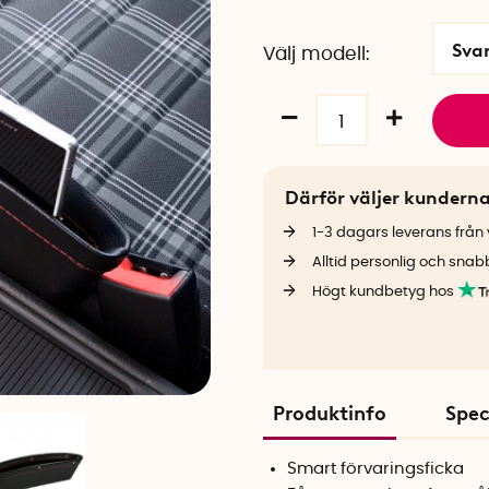
Sva
Välj modell
Därför väljer kundern
1-3 dagars leverans från v
Alltid personlig och snab
Högt kundbetyg hos
Produktinfo
Spec
Smart förvaringsficka