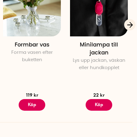
Formbar vas
Minilampa till
Forma vasen efter
jackan
buketten
Lys upp jackan, väskan
eller hundkopplet
119 kr
22 kr
Köp
Köp