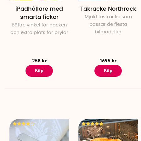
iPadhållare med
Takräcke Northrack
smarta fickor
Mjukt lasträcke som
passar de flesta
Bättre vinkel för nacken
bilmodeller
och extra plats för prylar
258 kr
1695 kr
Köp
Köp