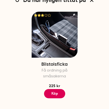
Du har nyligen tittat på
Bilstolsficka
Få ordning på
småsakerna
225 kr
Köp