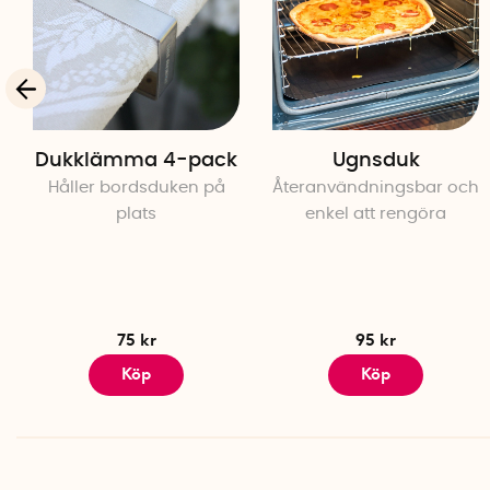
Dukklämma 4-pack
Ugnsduk
Håller bordsduken på
Återanvändningsbar och
plats
enkel att rengöra
75 kr
95 kr
Köp
Köp