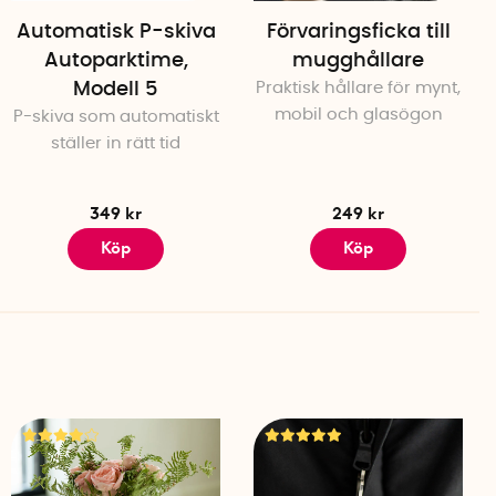
Automatisk P-skiva
Förvaringsficka till
Autoparktime,
mugghållare
Modell 5
Praktisk hållare för mynt,
mobil och glasögon
P-skiva som automatiskt
ställer in rätt tid
349 kr
249 kr
Köp
Köp