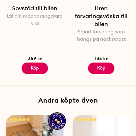
Sovstöd till bilen
Liten
Låt din medpassagerare
förvaringsväska till
vila
bilen
Smart förvaring som
hängs på nackstödet
359 kr
135 kr
Köp
Köp
Andra köpte även