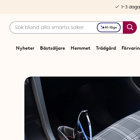
1-3 daga
AI-läge
Nyheter
Bästsäljare
Hemmet
Trädgård
Förvari