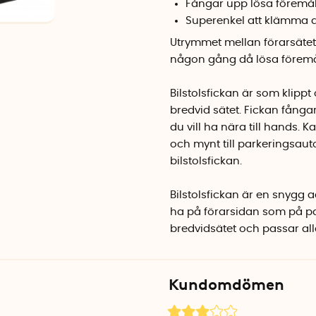
Fångar upp lösa föremå
Superenkel att klämma d
Utrymmet mellan förarsätet 
någon gång då lösa föremål
Bilstolsfickan är som klip
bredvid sätet. Fickan fånga
du vill ha nära till hands. 
och mynt till parkeringsau
bilstolsfickan.
Bilstolsfickan är en snygg 
ha på förarsidan som på pa
bredvidsätet och passar alla
Kundomdömen