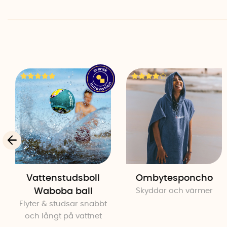
Vattenstudsboll
Ombytesponcho
Waboba ball
Skyddar och värmer
Flyter & studsar snabbt
och långt på vattnet