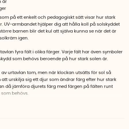
n är
ger
om på ett enkelt och pedagogiskt sätt visar hur stark
r. UV-armbandet hjälper dig att hålla koll på solskyddet
örre barnen blir det kul att själva kunna se när det är
solkräm igen.
r tavlan fyra fält i olika färger. Varje fält har även symboler
kydd som behövs beroende på hur stark solen är.
 av urtavlan tom, men när klockan utsätts för sol så
 urskilja sig ett djur som ändrar färg efter hur stark
an då jämföra djurets färg med färgen på fälten runt
d som behövs.
ed en solhatt/keps
 och smörj med solskyddsfaktor
, smörj med solskyddsfaktor, använd UV-kläder och