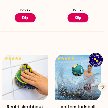
195 kr
125 kr
Köp
Köp
Repfri skrubbduk
Vattenstudsboll