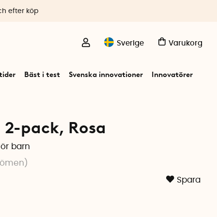
ch efter köp
Sverige
Varukorg
ider
Bäst i test
Svenska innovationer
Innovatörer
2-pack, Rosa
ör barn
dömen
)
Spara