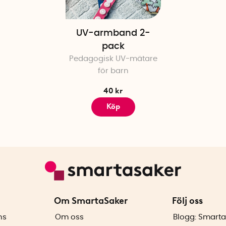
UV-armband 2-
pack
Pedagogisk UV-mätare
för barn
40 kr
Köp
Om SmartaSaker
Följ oss
ns
Om oss
Blogg: Smarta