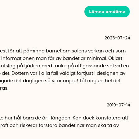
10-15.
Lämna omdöme
ed solkräm kan du även smörja in tavlan med solkräm.
ur effektiv solkrämen är i och med att djuret i mitten
 djuret börjar visa sig igen vet du att det är dags att
2023-07-24
dsfaktor.
 mest för att påminna barnet om solens verkan och som
 informationen man får av bandet är minimal. Oklart
vis att bada med och kan användas flera gånger. Ett
utslag på fjärlien med tanke på att gassande sol vid en
eller något längre, beroende på slitage och hur mycket
e det. Dottern var i alla fall väldigt förtjust i designen av
et passar barn och storleken går att justera med tre olika
gade det dagligen så vi är nöjda! Tål nog en hel del
n använda det vita fältet på armbandet som ett ID-band
ras.
, telefonnummer och eventuella allergier med en
2019-07-14
 2-pack i färgerna blå eller rosa. Det blå armbandet visar
t visar en fjäril i mitten av tavlan.
nte hur hållbara de är i längden. Kan dock konstatera att
aft och riskerar förstöra bandet när man ska ta av
omplement till allmänna rekommendationer. Tänk även