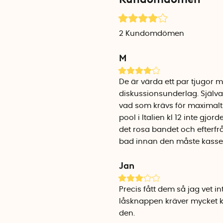
undvik helst solen mellan kl 
2
Kundomdömen
När du smörjer in barnet m
Du kommer då att kunna se h
M
kommer att blekna. När sedan
smörja på nytt med solskyd
De är värda ett par tjugor
diskussionsunderlag. Själva
UV-armbandet går naturligt
vad som krävs för maximalt 
armband håller ca 1 vecka, 
pool i Italien kl 12 inte gjord
sol det utsätts för. Armband
det rosa bandet och efterfrå
knapp-spännen. Du kan äve
bad innan den måste kasse
och skriva in barnets namn
vattenfast penna.
Jan
Solklockorna levereras i ett
en val och det rosa armbande
Precis fått dem så jag vet i
låsknappen kräver mycket kr
UV-armbandet är ett bra k
den.