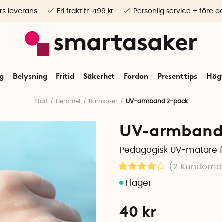
rs leverans
Fri frakt fr. 499 kr
Personlig service – före o
ng
Belysning
Fritid
Säkerhet
Fordon
Presenttips
Högt
Start
Hemmet
Barnsaker
UV-armband 2-pack
UV-armband 
Pedagogisk UV-mätare f
(2
Kundom
40
kr