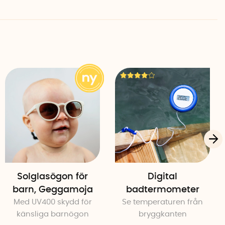
med att vistas i solen långa stunder mitt på dagen.
Solglasögon för
Digital
barn, Geggamoja
badtermometer
Med UV400 skydd för
Se temperaturen från
känsliga barnögon
bryggkanten