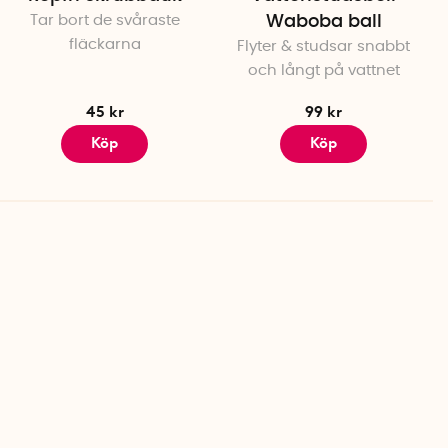
Tar bort de svåraste
Waboba ball
fläckarna
Flyter & studsar snabbt
och långt på vattnet
45 kr
99 kr
Köp
Köp