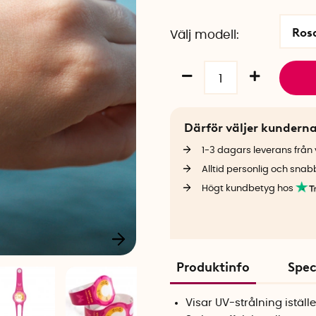
Ros
Välj modell
Därför väljer kundern
1-3 dagars leverans från v
Alltid personlig och snab
Högt kundbetyg hos
Produktinfo
Spec
Visar UV-strålning iställe