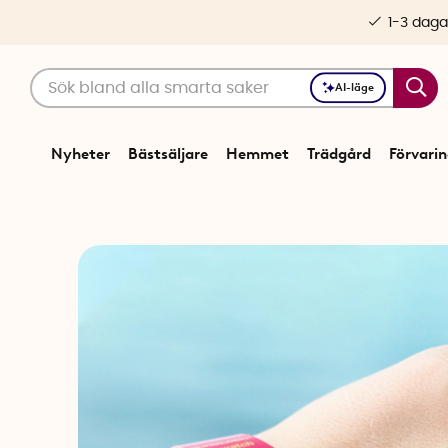
1-3 daga
AI-läge
Nyheter
Bästsäljare
Hemmet
Trädgård
Förvari