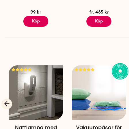
99 kr
fr. 465 kr
Köp
Köp
Nattlampa med
Vakuumpåsar för