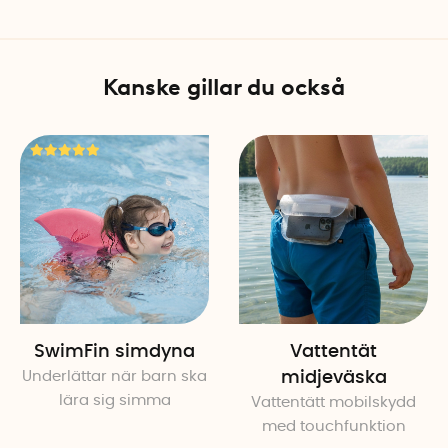
på att alltid vara försiktig 
Kanske gillar du också
SwimFin simdyna
Vattentät
Underlättar när barn ska
midjeväska
lära sig simma
Vattentätt mobilskydd
med touchfunktion