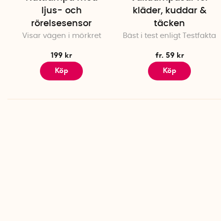
ljus- och
kläder, kuddar &
rörelsesensor
täcken
Visar vägen i mörkret
Bäst i test enligt Testfakta
199 kr
fr. 59 kr
Köp
Köp