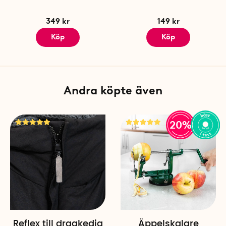
349 kr
149 kr
Köp
Köp
Andra köpte även
20%
Reflex till dragkedja
Äppelskalare