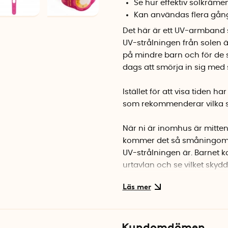
Se hur effektiv solkräme
Kan användas flera gån
Det här är ett UV-armband s
UV-strålningen från solen ä
på mindre barn och för de st
dags att smörja in sig med 
Istället för att visa tiden ha
som rekommenderar vilka s
När ni är inomhus är mitten
kommer det så småningom att
UV-strålningen är. Barnet k
urtavlan och se vilket skyd
1. Vit: Inget solskydd behövs
2. Beige: Skydda huvudet m
3. Ljusgul: Skydda huvudet
Kundomdömen
4. Mörkgul: Skydda huvudet