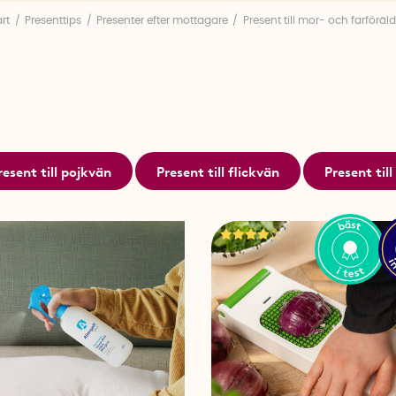
En present till mormor eller farmor får gärna kombine
art
Presenttips
Presenter efter mottagare
Present till mor- och farföräld
som gillar att baka och laga mat kan en
Alligator lökh
spara både tid och tårar. En
blomsnittare
gör det enkelt
egna trädgården.
För den odlingsintresserade är ett
bihotell
eller en
bevat
fin och användbar present som hjälper både växter och p
extra stämning på balkongen eller i trädgården passar
resent till pojkvän
Present till flickvän
Present ti
perfekt – mysigt ljus utan öppen låga och krångel.
Det är genomtänkta presenter som gör vardagen smidiga
Present till morfar och farfar
När du väljer present till morfar eller farfar får det gär
lätt att använda. Ett rejält brasverktyg som
Flamman
är 
kaminen eller i sommarstugan. En smart
batteribox
skap
småprylar i hemmet eller verkstaden.