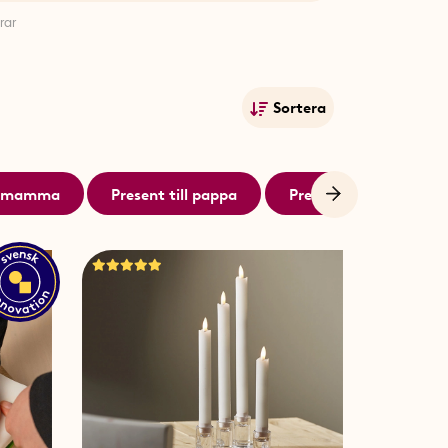
ra omtanke med funktion. För den
rar
ackare
förenkla matlagningen och
 att ta hand om buketter från den
Sortera
tningstratt till kruka 3-pack
en
Mest populära
ollinatörer att trivas. Och för
Våra favoriter
 en
batteridriven marschall
ll mamma
Present till pappa
Present till syster
Namn A-Ö
Namn Ö-A
re och fritiden ännu trevligare.
Lägsta pris
Högsta pris
Publiceringsdatum
na vara något praktiskt, robust och
perfekt för den som trivs vid
ar ordning bland batterier och