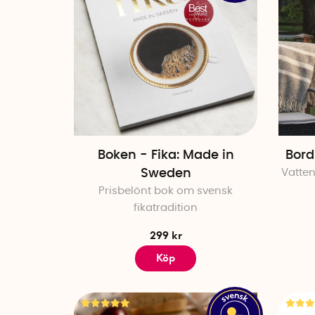
Boken - Fika: Made in
Bord
Sweden
Vatten
Prisbelönt bok om svensk
fikatradition
299 kr
Köp