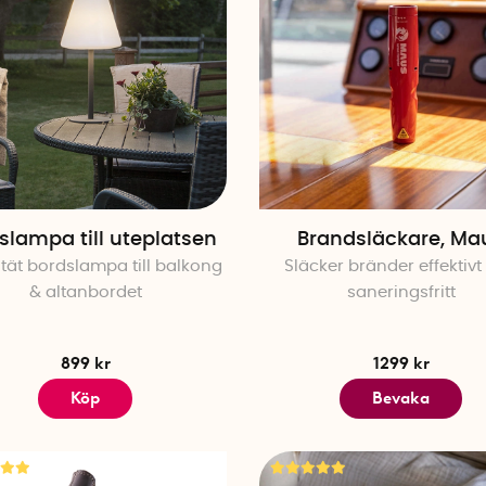
slampa till uteplatsen
Brandsläckare, Ma
tät bordslampa till balkong
Släcker bränder effektivt
& altanbordet
saneringsfritt
899 kr
1299 kr
Köp
Bevaka