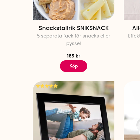
Snackstallrik SNIKSNACK
Al
5 separata fack för snacks eller
Effek
pyssel
185 kr
Köp