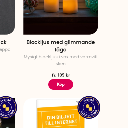
ack
Blockljus med glimmande
greppa
låga
Mysigt blockljus i vax med varmvitt
sken
fr. 105 kr
Köp