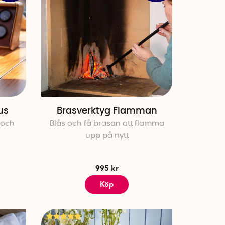
us
Brasverktyg Flamman
 och
Blås och få brasan att flamma
upp på nytt
995 kr
Köp