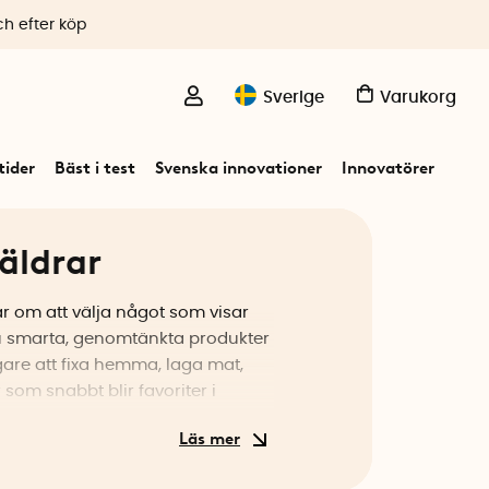
ch efter köp
Sverige
Varukorg
ider
Bäst i test
Svenska innovationer
Innovatörer
räldrar
lar om att välja något som visar
du smarta, genomtänkta produkter
are att fixa hemma, laga mat,
som snabbt blir favoriter i