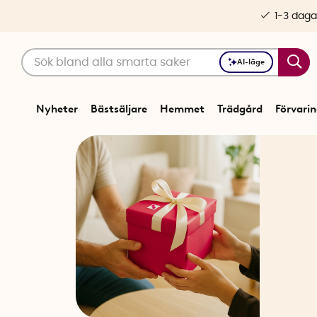
1-3 daga
AI-läge
Nyheter
Bästsäljare
Hemmet
Trädgård
Förvari