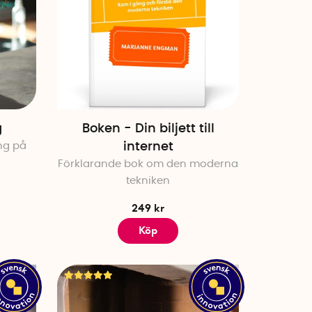
g
Boken - Din biljett till
ng på
internet
Förklarande bok om den moderna
tekniken
249 kr
Köp