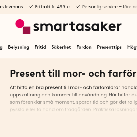
rs leverans
Fri frakt fr. 499 kr
Personlig service – före o
ng
Belysning
Fritid
Säkerhet
Fordon
Presenttips
Högt
Present till mor- och farfö
Att hitta en bra present till mor- och farföräldrar hand
uppskattning och kommer till användning. Här hittar 
som förenklar små moment, sparar tid och gör det rolig
pyssla eller ta hand om trädgården. Praktiska lösningar 
vardagen.
Present till mormor och farmor