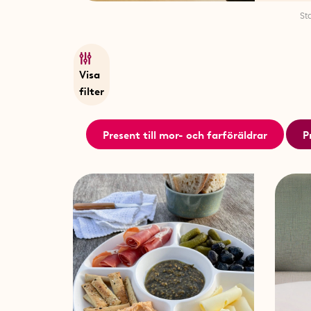
St
Visa
filter
Present till mor- och farföräldrar
P