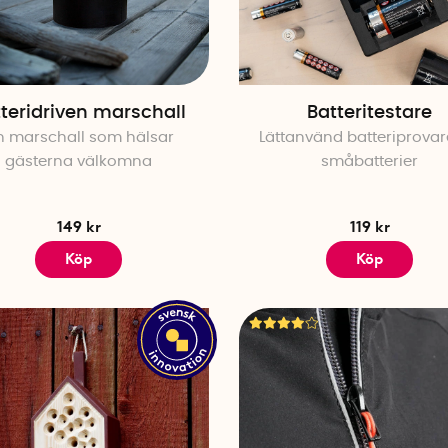
teridriven marschall
Batteritestare
n marschall som hälsar
Lättanvänd batteriprovar
gästerna välkomna
småbatterier
149 kr
119 kr
Köp
Köp