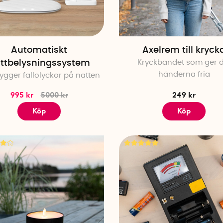
Automatiskt
Axelrem till kryck
ttbelysningssystem
Kryckbandet som ger d
händerna fria
ygger fallolyckor på natten
995 kr
5000 kr
249 kr
Köp
Köp