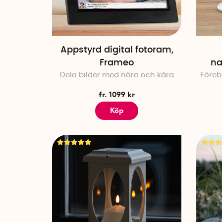
Appstyrd digital fotoram,
Frameo
na
Dela bilder med nära och kära
Föreb
fr. 1099 kr
Köp