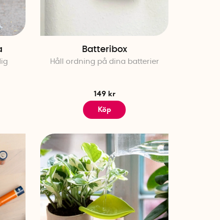
a
Batteribox
ig
Håll ordning på dina batterier
149 kr
Köp