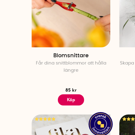
Blomsnittare
Får dina snittblommor att hålla
Skapa
längre
85 kr
Köp