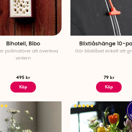
Bihotell, Bibo
Blixtlåshänge 10-p
er pollinatörer att överleva
Gör blixtlåset enkelt att 
vintern
495 kr
79 kr
Köp
Köp