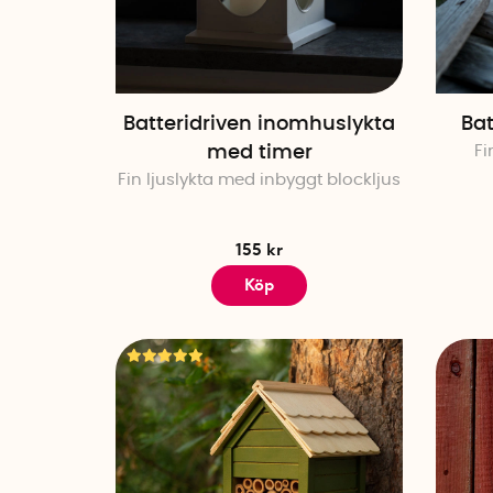
Batteridriven inomhuslykta
Bat
med timer
Fi
Fin ljuslykta med inbyggt blockljus
155 kr
Köp