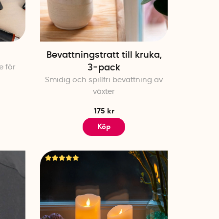
Bevattningstratt till kruka,
e för
3-pack
Smidig och spillfri bevattning av
växter
175 kr
Köp