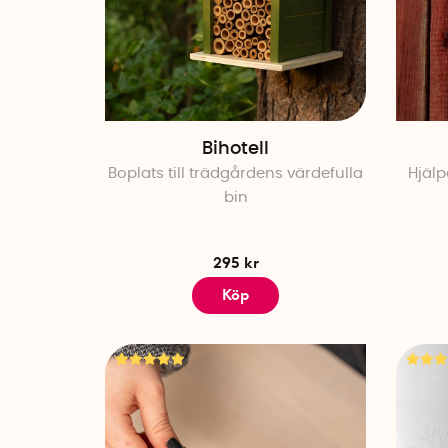
Bihotell
Boplats till trädgårdens värdefulla
Hjälp
bin
295 kr
Köp