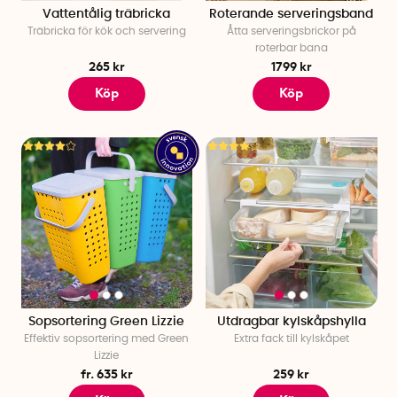
Vattentålig träbricka
Roterande serveringsband
Träbricka för kök och servering
Åtta serveringsbrickor på
roterbar bana
265 kr
1799 kr
Köp
Köp
Sopsortering Green Lizzie
Utdragbar kylskåpshylla
Effektiv sopsortering med Green
Extra fack till kylskåpet
Lizzie
fr. 635 kr
259 kr