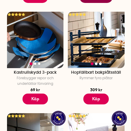
Kastrullskydd 3-pack
Hopfällbart bakplåtsställ
Förebygger repor och
Rymmer fyra plåtar
underlättar förvaring
69 kr
309 kr
Köp
Köp