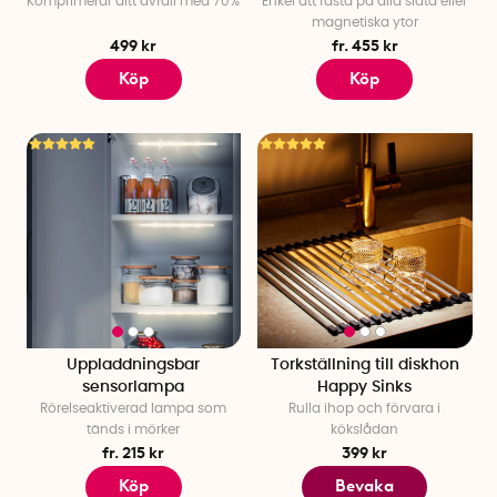
Komprimerar ditt avfall med 70%
Enkel att fästa på alla släta eller
magnetiska ytor
499 kr
fr. 455 kr
Köp
Köp
Uppladdningsbar
Torkställning till diskhon
sensorlampa
Happy Sinks
Rörelseaktiverad lampa som
Rulla ihop och förvara i
tänds i mörker
kökslådan
fr. 215 kr
399 kr
Köp
Bevaka