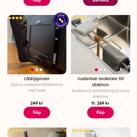
Lådöppnare
Justerbar avdelare till
Öppna nedersta kökslådorna
diskhon
med foten
Avdelare & torkställning till stora
diskhoar
249 kr
fr. 269 kr
Köp
Köp