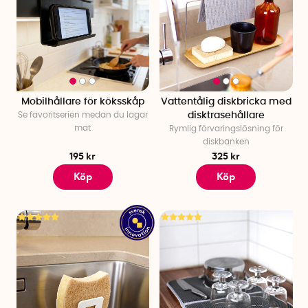
Mobilhållare för köksskåp
Vattentålig diskbricka med
Se favoritserien medan du lagar
disktrasehållare
mat
Rymlig förvaringslösning för
diskbänken
195 kr
325 kr
Köp
Köp