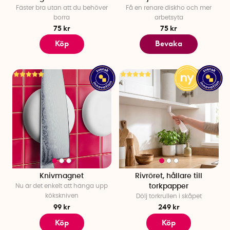
Fäster bra utan att du behöver
Få en renare diskho och mer
borra
arbetsyta
75 kr
75 kr
Köp
Bevaka
Knivmagnet
Rivröret, hållare till
Nu är det enkelt att hänga upp
torkpapper
kökskniven
Dölj torkrullen i skåpet
99 kr
249 kr
Köp
Köp