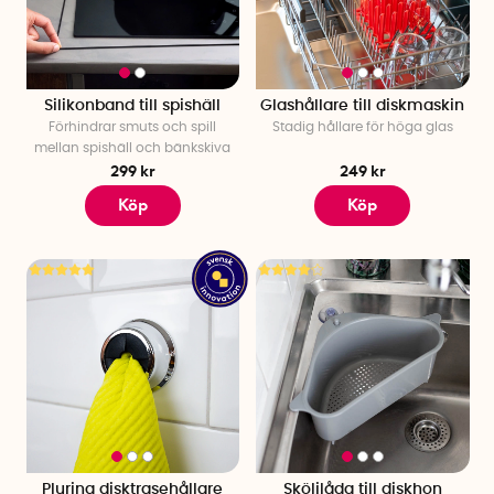
köksgeråd. Med smart köksinredning behöver du inte längre
oroa dig för hur du ska få plats med alla kökssaker.
Silikonband till spishäll
Glashållare till diskmaskin
Förhindrar smuts och spill
Stadig hållare för höga glas
mellan spishäll och bänkskiva
299 kr
249 kr
Köp
Köp
Pluring disktrasehållare
Sköljlåda till diskhon