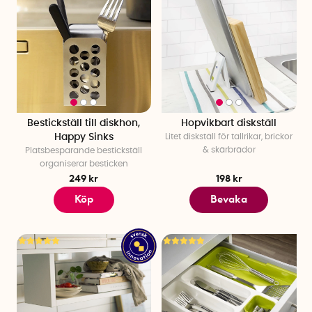
Bestickställ till diskhon,
Hopvikbart diskställ
Happy Sinks
Litet diskställ för tallrikar, brickor
& skärbrädor
Platsbesparande bestickställ
organiserar besticken
249 kr
198 kr
Köp
Bevaka