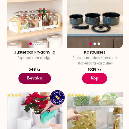
Justerbar kryddhylla
Kastrullset
Expanderbar design
Platssparande set med tre
stapelbara kastruller
349 kr
1029 kr
Bevaka
Köp