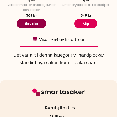
hyllor
hylla
Vridbar hylla för kryddor, burkar
Smart kryddställ till köksskåpet
och flaskor
369 kr
349 kr
Bevaka
Köp
Visar
1-54
av
54
artiklar
Det var allt i denna kategori! Vi handplockar
ständigt nya saker, kom tillbaka snart.
Kundtjänst
Kontakta oss