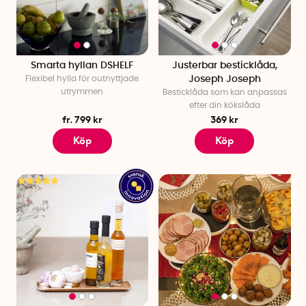
Smarta hyllan DSHELF
Justerbar besticklåda,
Flexibel hylla för outnyttjade
Joseph Joseph
utrymmen
Besticklåda som kan anpassas
efter din kökslåda
fr. 799 kr
369 kr
Köp
Köp