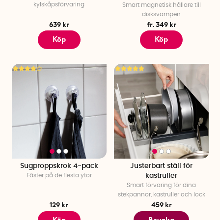
kylskåpsförvaring
Smart magnetisk hållare till
disksvampen
639 kr
fr. 349 kr
Köp
Köp
Sugproppskrok 4-pack
Justerbart ställ för
Fäster på de flesta ytor
kastruller
Smart förvaring för dina
stekpannor, kastruller och lock
129 kr
459 kr
Köp
Bevaka