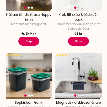
Hållare för disktrasa Happy
Krok till skåp & lådor, 2-
Sinks
pack
Monteras med magneter
Praktiska handdukshängare för
skåp och lådor
fr. 349 kr
95 kr
Köp
Köp
Sophinken Frank
Magnetisk disktrasehållare