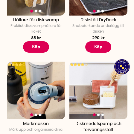
Hållare för disksvamp
Diskställ DryDock
Praktisk disksvamphållare för
Snabbtorkande underlägg till
köket
disken
85 kr
290 kr
Köp
Köp
Märkmaskin
Diskmedelspump och
Märk upp och organisera dina
förvaringsställ