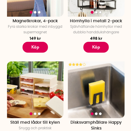
Magnetkrokar, 4-pack
Hörnhylla i metall 2-pack
Fyra starka krokar med inbyggd
Självhäftande hörnhyllor med
supermagnet
dubbla handdukshängare
149 kr
498 kr
Köp
Köp
Ställ med lådor till kylen
Disksvamphållare Happy
Snygg och praktisk
Sinks