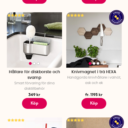
Hållare för diskborste och
Knivmagnet i trä HEXA
svamp
Handgjorda knivhållare i valnöt,
ask och ek
Smart förvaring för dina
disktillbehör
349 kr
fr. 1195 kr
Köp
Köp