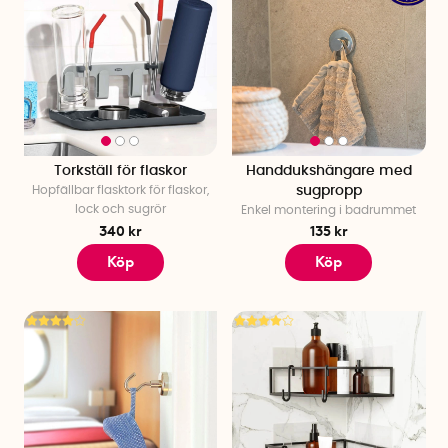
Torkställ för flaskor
Handdukshängare med
Hopfällbar flasktork för flaskor,
sugpropp
lock och sugrör
Enkel montering i badrummet
340 kr
135 kr
Köp
Köp