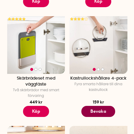
Köp
Köp
Skärbrädeset med
Kastrullockshållare 4-pack
väggfäste
Fyra smarta hållare till dina
kastrullock
Två skärbrädor med smart
förvaring
449 kr
159 kr
Köp
Bevaka