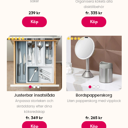
saker
Organisera kökets alla
disktillbehör
239 kr
fr. 335 kr
Köp
Köp
Justerbar insatslåda
Bordspapperskorg
Anpassa storleken och
Liten papperskorg med vipplock
skräddarsy efter dina
köksredskap
fr. 349 kr
fr. 265 kr
Köp
Köp