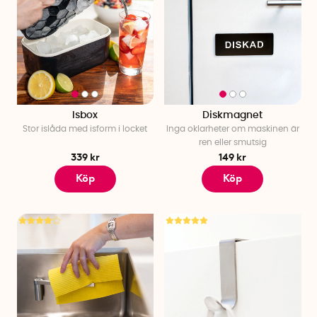
Isbox
Diskmagnet
Stor islåda med isform i locket
Inga oklarheter om maskinen är
ren eller smutsig
339 kr
149 kr
Köp
Köp