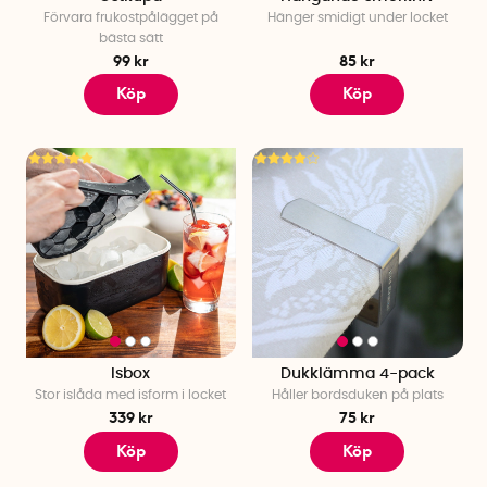
Förvara frukostpålägget på
Hänger smidigt under locket
bästa sätt
99 kr
85 kr
Köp
Köp
Isbox
Dukklämma 4-pack
Stor islåda med isform i locket
Håller bordsduken på plats
339 kr
75 kr
Köp
Köp