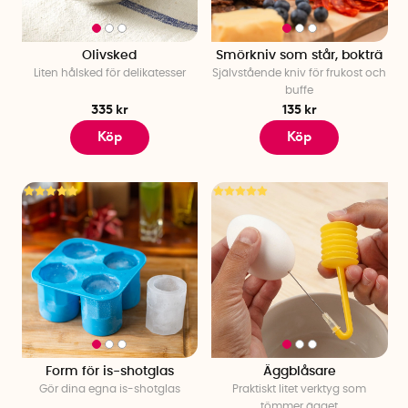
Olivsked
Smörkniv som står, bokträ
Liten hålsked för delikatesser
Självstående kniv för frukost och
buffe
335 kr
135 kr
Köp
Köp
Form för is-shotglas
Äggblåsare
Gör dina egna is-shotglas
Praktiskt litet verktyg som
tömmer ägget