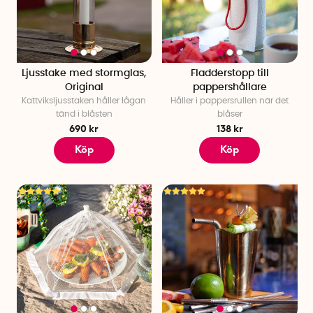
Ljusstake med stormglas,
Fladderstopp till
Original
pappershållare
Kattviksljusstaken håller lågan
Håller i pappersrullen när det
tänd i blåsten
blåser
690 kr
138 kr
Köp
Köp