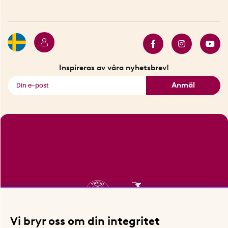
Betalning
Hållbarhet
Press
Presentkort
Butiker i Stockholm
Samarbeten
Bäst i test
Innovatörer
Bästsäljare
Fyndhörnan
Inspireras av våra nyhetsbrev!
Se alla smarta saker
Anmäl
Vi bryr oss om din integritet