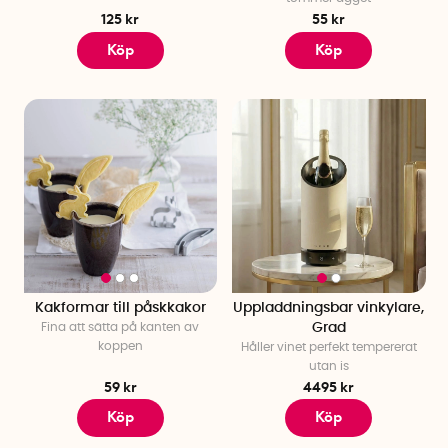
125 kr
55 kr
Köp
Köp
Kakformar till påskkakor
Uppladdningsbar vinkylare,
Fina att sätta på kanten av
Grad
koppen
Håller vinet perfekt tempererat
utan is
59 kr
4495 kr
Köp
Köp