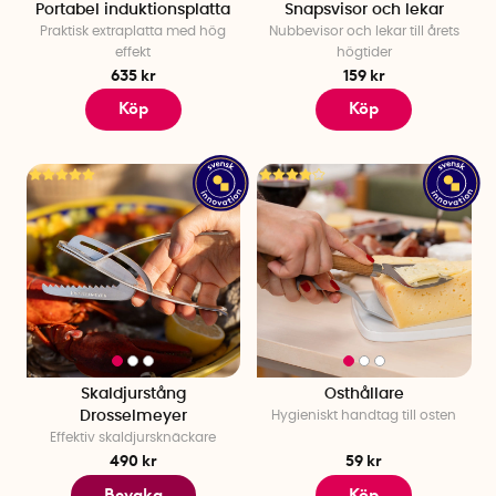
Portabel induktionsplatta
Snapsvisor och lekar
Praktisk extraplatta med hög
Nubbevisor och lekar till årets
effekt
högtider
635 kr
159 kr
Köp
Köp
Skaldjurstång
Osthållare
Drosselmeyer
Hygieniskt handtag till osten
Effektiv skaldjursknäckare
490 kr
59 kr
Bevaka
Köp