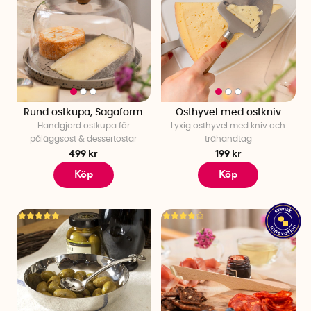
Rund ostkupa, Sagaform
Osthyvel med ostkniv
Handgjord ostkupa för
Lyxig osthyvel med kniv och
påläggsost & dessertostar
trähandtag
499 kr
199 kr
Köp
Köp