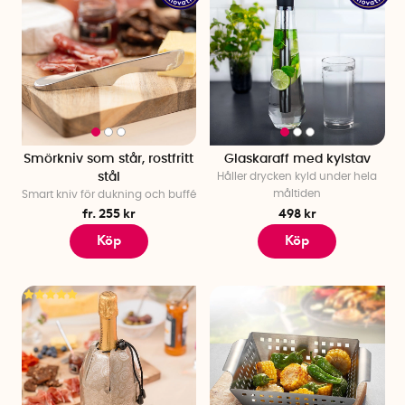
Smörkniv som står, rostfritt
Glaskaraff med kylstav
stål
Håller drycken kyld under hela
måltiden
Smart kniv för dukning och buffé
fr. 255 kr
498 kr
Köp
Köp