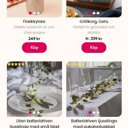
Flaskkylare
Grillkorg, Gefu
Effektiv kylare till vin och
Perfekt för grönsaker och
champagne
skaldjur
249 kr
fr. 339 kr
Köp
Köp
Liten batteridriven
Batteridriven ljusslinga
ljusslinga med små blad
med eukalyptusblad