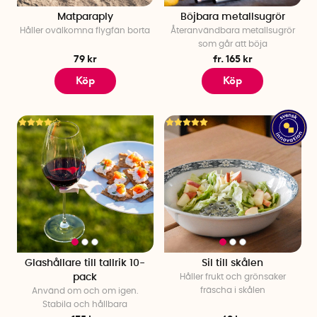
Matparaply
Böjbara metallsugrör
Håller ovälkomna flygfän borta
Återanvändbara metallsugrör
som går att böja
79 kr
fr. 165 kr
Köp
Köp
Glashållare till tallrik 10-
Sil till skålen
pack
Håller frukt och grönsaker
fräscha i skålen
Använd om och om igen.
Stabila och hållbara