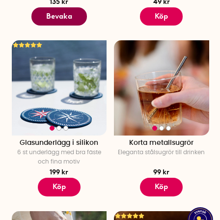
135 kr
49 kr
Bevaka
Köp
Glasunderlägg i silikon
Korta metallsugrör
6 st underlägg med bra fäste
Eleganta stålsugrör till drinken
och fina motiv
199 kr
99 kr
Köp
Köp