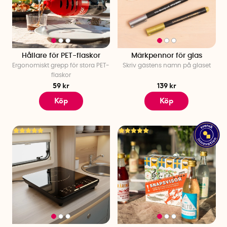
Hållare för PET-flaskor
Märkpennor för glas
Ergonomiskt grepp för stora PET-
Skriv gästens namn på glaset
flaskor
59 kr
139 kr
Köp
Köp