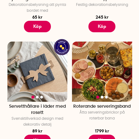
Dekorationsbelysning att pynta
Festlig dekorationsbelysning
bordet med
65 kr
245 kr
Köp
Köp
Servetthållare i läder med
Roterande serveringsband
rosett
Åtta serveringsbrickor på
roterbar bana
Svensktillverkad design med
dekorativ detalj
89 kr
1799 kr