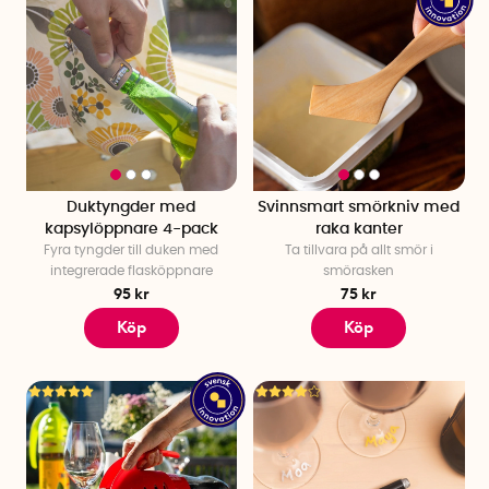
Duktyngder med
Svinnsmart smörkniv med
kapsylöppnare 4-pack
raka kanter
Fyra tyngder till duken med
Ta tillvara på allt smör i
integrerade flasköppnare
smörasken
95 kr
75 kr
Köp
Köp