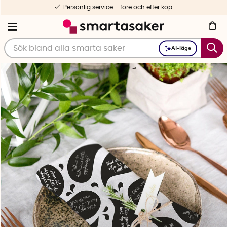
1-3 dagars leverans
AI-läge