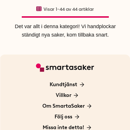
Visar
1-44
av
44
artiklar
Det var allt i denna kategori! Vi handplockar
ständigt nya saker, kom tillbaka snart.
Kundtjänst
Kontakta oss
Villkor
För Företag
Frakt och leverans
Om SmartaSaker
Personuppgiftspolicy
Om oss
Följ oss
Köpvillkor
Vår historia
Blogg: Smarta tips
Missa inte detta!