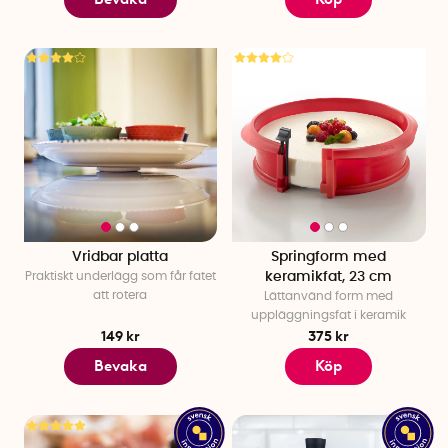
Vridbar platta
Springform med
Praktiskt underlägg som får fatet
keramikfat, 23 cm
att rotera
Lättanvänd form med
uppläggningsfat i keramik
149 kr
375 kr
Bevaka
Köp