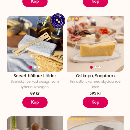
Köp
Köp
Servetthållare i läder
Ostkupa, Sagaform
Svensktillverkad design som
Fin ostbricka med skyddande
lyfter dukningen
lock
89 kr
595 kr
Köp
Köp