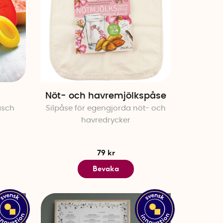
Nöt- och havremjölkspåse
äsch
Silpåse för egengjorda nöt- och
havredrycker
79 kr
Bevaka