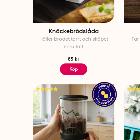
Knäckebrödslåda
Håller brödet torrt och skåpet
Tar
smulfritt
85 kr
Köp