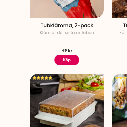
Tubklämma, 2-pack
T
Kläm ut det sista ur tuben
Får
49 kr
Köp