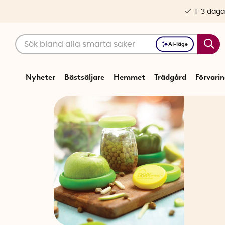
1-3 daga
AI-läge
Nyheter
Bästsäljare
Hemmet
Trädgård
Förvari