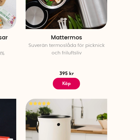
sar
Mattermos
Suverän termoslåda för picknick
och friluftsliv
0%
395 kr
Köp