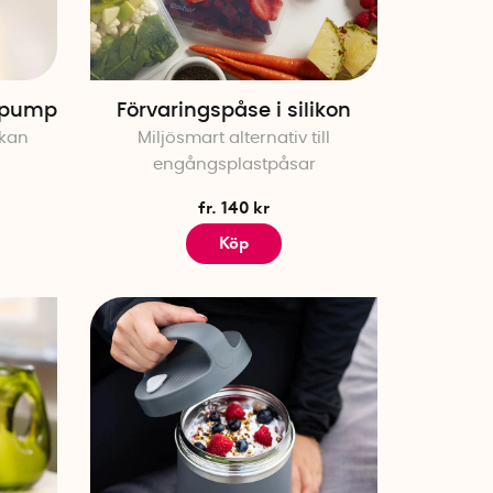
 pump
Förvaringspåse i silikon
skan
Miljösmart alternativ till
engångsplastpåsar
fr. 140 kr
Köp