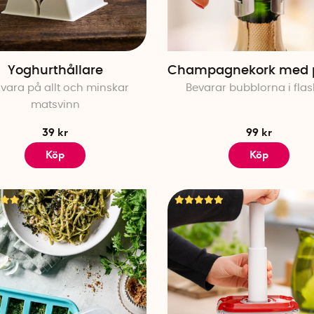
Yoghurthållare
Champagnekork med
 vara på allt och minskar
Bevarar bubblorna i fla
matsvinn
39 kr
99 kr
Köp
Köp