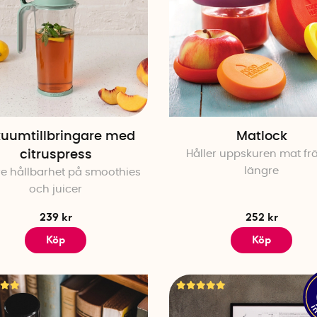
uumtillbringare med
Matlock
citruspress
Håller uppskuren mat fr
längre
e hållbarhet på smoothies
och juicer
239 kr
252 kr
Köp
Köp