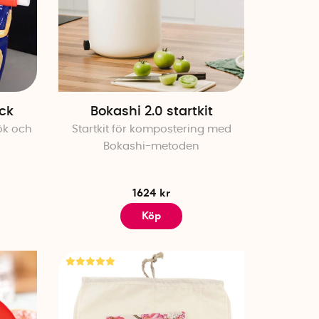
ck
Bokashi 2.0 startkit
ök och
Startkit för kompostering med
Bokashi-metoden
1624 kr
Köp