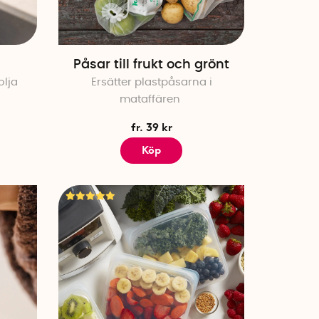
Påsar till frukt och grönt
olja
Ersätter plastpåsarna i
mataffären
fr. 39 kr
Köp