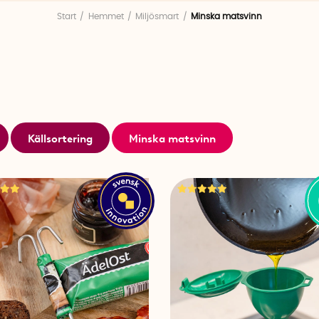
förvaringspåsar i silikon som håller ris, frön och gryn 
Start
Hemmet
Miljösmart
Minska matsvinn
hållbarheten på färskt bröd och med påsar till potatis 
potatis och lök börjar gro. Med matlocken kan du skydd
livslängden på gurkan, tomaten, avokadon och andra 
upp.
Att minska matsvinnet är bra för både miljö och plånbo
igång!
Källsortering
Minska matsvinn