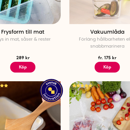
Frysform till mat
Vakuumlåda
ys in mat, såser & rester
Förläng hållbarheten el
snabbmarinera
289 kr
fr. 175 kr
Köp
Köp