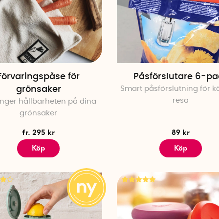
Förvaringspåse för
Påsförslutare 6-pa
grönsaker
Smart påsförslutning för k
resa
nger hållbarheten på dina
grönsaker
fr. 295 kr
89 kr
Köp
Köp