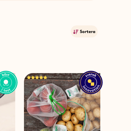
torra. Våra brödpåsar förlänger
och lök kan du motverka att
a snittytan och förlänga
grönsaker som du redan skurit
Sortera
Mest populära
k, så det är bara att komma
Namn A-Ö
Namn Ö-A
Lägsta pris
Högsta pris
Publiceringsdatum