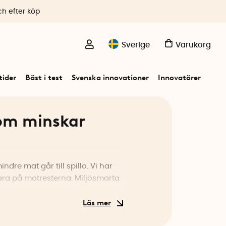
ch efter köp
Sverige
Varukorg
ider
Bäst i test
Svenska innovationer
Innovatörer
om minskar
ndre mat går till spillo. Vi har
ara på matresterna. Miljösmarta
 minska matsvinnet.
n på mat. Återanvändbara