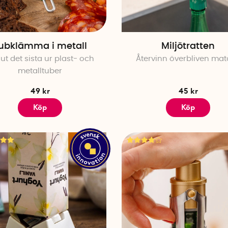
ubklämma i metall
Miljötratten
 ut det sista ur plast- och
Återvinn överbliven mat
metalltuber
49 kr
45 kr
Köp
Köp