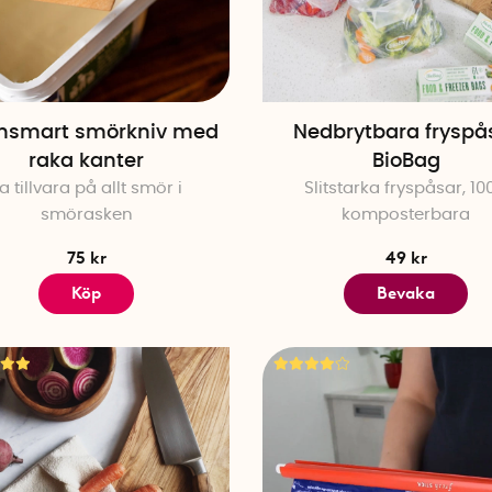
nsmart smörkniv med
Nedbrytbara fryspå
raka kanter
BioBag
a tillvara på allt smör i
Slitstarka fryspåsar, 10
smörasken
komposterbara
75 kr
49 kr
Köp
Bevaka