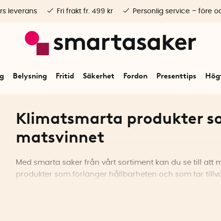
rs leverans
Fri frakt fr. 499 kr
Personlig service – före o
ng
Belysning
Fritid
Säkerhet
Fordon
Presenttips
Högt
Klimatsmarta produkter s
matsvinnet
Med smarta saker från vårt sortiment kan du se till att mi
produkter som förlänger hållbarheten och som tar tillv
produkter gör det möjligt att leva mer klimatsmart och
Vi har smarta vakuumlådor som förlänger hållbarhete