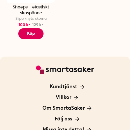
Shoeps - elastiskt
skospänne
Slipp knyta skorna
100 kr
129 kr
Köp
Kundtjänst
Kontakta oss
Villkor
För Företag
Frakt och leverans
Om SmartaSaker
Personuppgiftspolicy
Om oss
Följ oss
Köpvillkor
Vår historia
Blogg: Smarta tips
Missa inte detta!