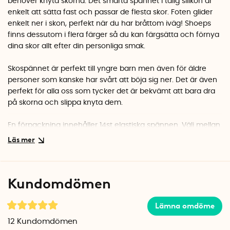
behöver knyta skorna. Det smarta spännet i tålig silikon är
enkelt att sätta fast och passar de flesta skor. Foten glider
enkelt ner i skon, perfekt när du har bråttom iväg! Shoeps
finns dessutom i flera färger så du kan färgsätta och förnya
dina skor allt efter din personliga smak.
Skospännet är perfekt till yngre barn men även för äldre
personer som kanske har svårt att böja sig ner. Det är även
perfekt för alla oss som tycker det är bekvämt att bara dra
på skorna och slippa knyta dem.
En förpackning innehåller 14st elastiska spännen. Välj mellan
flera fina färger!
Kundomdömen
Lämna omdöme
12
Kundomdömen