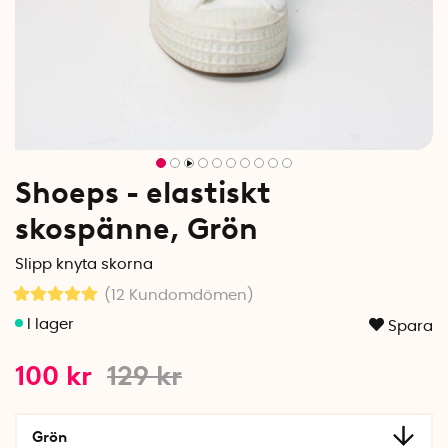
Shoeps - elastiskt
skospänne, Grön
Slipp knyta skorna
(12
Kundomdömen
)
Spara
100
kr
129
kr
Grön