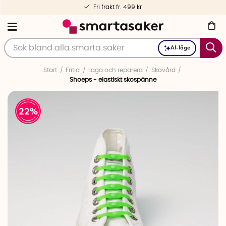
Fri frakt fr. 499 kr
AI-läge
Start
Fritid
Laga och reparera
Skovård
Shoeps - elastiskt skospänne
22