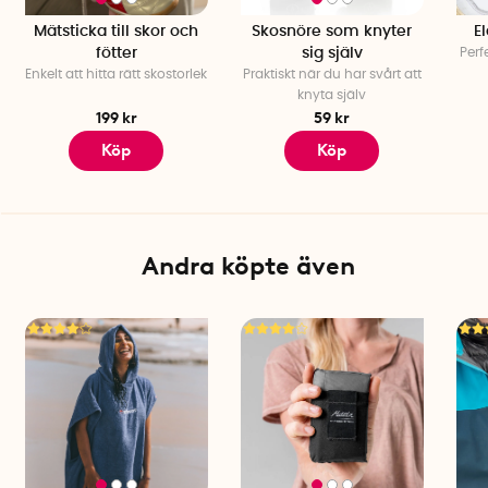
Mätsticka till skor och
Skosnöre som knyter
E
fötter
sig själv
Perf
Enkelt att hitta rätt skostorlek
Praktiskt när du har svårt att
knyta själv
199 kr
59 kr
Köp
Köp
Andra köpte även