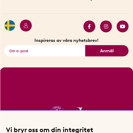
Betalning
Hållbarhet
Press
Presentkort
Butiker i Stockholm
Samarbeten
Bäst i test
Innovatörer
Bästsäljare
Fyndhörnan
Inspireras av våra nyhetsbrev!
Se alla smarta saker
Anmäl
Vi bryr oss om din integritet