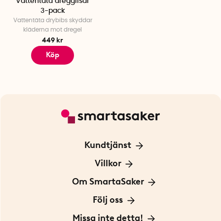
Vattentäta dregglisar
3-pack
Vattentäta drybibs skyddar
kläderna mot dregel
449 kr
Köp
Kundtjänst
Kontakta oss
Villkor
För Företag
Frakt och leverans
Om SmartaSaker
Personuppgiftspolicy
Om oss
Följ oss
Köpvillkor
Vår historia
Blogg: Smarta tips
Missa inte detta!