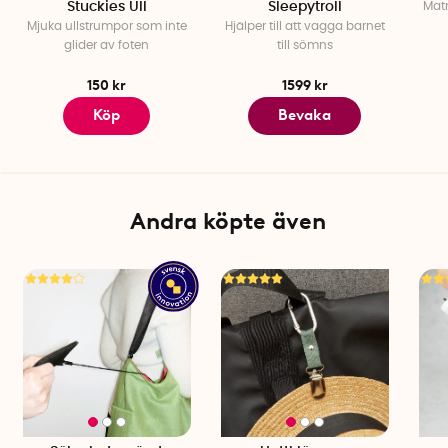
Stuckies Ull
Sleepytroll
Mat
Mjuka ullstrumpor som inte
Hjälper till att vagga barnet
glider av foten
till sömns
150 kr
1599 kr
Köp
Bevaka
Andra köpte även