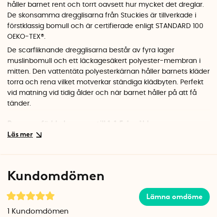
håller barnet rent och torrt oavsett hur mycket det dreglar.
De skonsamma dregglisarna från Stuckies är tillverkade i
förstklassig bomull och är certifierade enligt STANDARD 100
OEKO-TEX®.
De scarfliknande dregglisarna består av fyra lager
muslinbomull och ett läckagesäkert polyester-membran i
mitten. Den vattentäta polyesterkärnan håller barnets kläder
torra och rena vilket motverkar ständiga klädbyten. Perfekt
vid matning vid tidig ålder och när barnet håller på att få
tänder.
Passar nyfödda barn upp till 1-1,5 års ålder
Dregglisarna från Stuckies passar nyfödda barn och barn
upp till ca 1-1,5 års ålder. Dregglisarna fästs enkelt runt
halsen med en tryckknapp bakom nacken på en av de två
fästpunkterna. Max omkrets runt halsen är 24 cm.
Kundomdömen
Tvätta dregglis i tvättmaskin
Lämna omdöme
Dregglisarna går att maskintvätta i 40 °C grader.
1
Kundomdömen