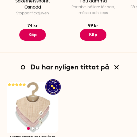
Säkerhetssnöret
Hattklämma
Osnodd
Portabel hållare för hatt,
Få 
mössa och keps
Stoppar ficktjuven
74 kr
99 kr
Köp
Köp
Du har nyligen tittat på