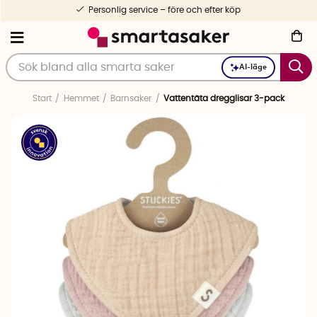
Personlig service – före och efter köp
AI-läge
Start
Hemmet
Barnsaker
Vattentäta dregglisar 3-pack