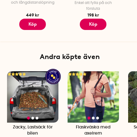
och långdistanslöpning
Enkel att fylla på och
försluta
449 kr
198 kr
Köp
Köp
Andra köpte även
Zacky, Lastsäck för
Flaskväska med
S
bilen
axelrem