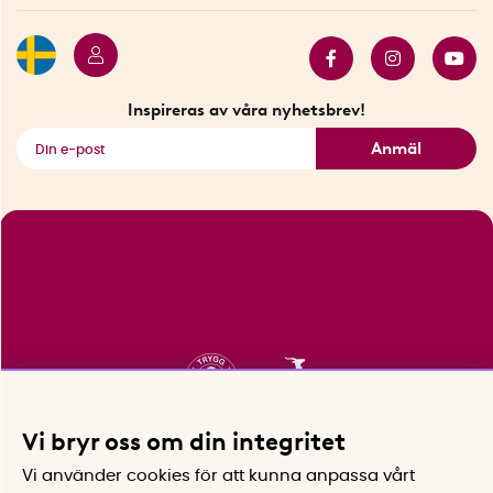
Butiker i Stockholm
Samarbeten
Bäst i test
Innovatörer
Bästsäljare
Fyndhörnan
Inspireras av våra nyhetsbrev!
Se alla smarta saker
Anmäl
Vi bryr oss om din integritet
Vi använder cookies för att kunna anpassa vårt