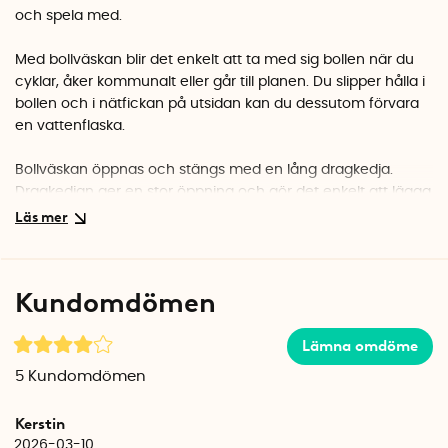
och spela med.
Med bollväskan blir det enkelt att ta med sig bollen när du
cyklar, åker kommunalt eller går till planen. Du slipper hålla i
bollen och i nätfickan på utsidan kan du dessutom förvara
en vattenflaska.
Bollväskan öppnas och stängs med en lång dragkedja.
Dragkedjan ger en stor öppning och gör det enkelt att lägga
ner och ta ut bollen ur väskan.
Bollväskan har två fästen på vardera sida där du kan fästa
det medföljande axelbandet. Du kan välja att använda ett
Kundomdömen
axelband och bära väskan över axeln, eller använda båda
axelbanden och bära väskan som en ryggsäck. Bollväskan
Lämna omdöme
har även ett vanligt handtag och kan bäras utan att du
använder axelbanden.
5
Kundomdömen
Specifikationer
Kerstin
Mått platt: ca 35 cm x 20 cm
2026-03-10