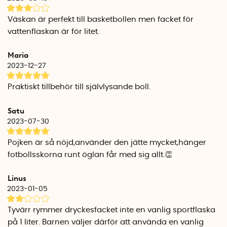
Mått utspänd: ca 25 cm i diameter
Material: Polyester
Väskan är perfekt till basketbollen men facket för
vattenflaskan är för litet.
Maria
2023-12-27
Praktiskt tillbehör till självlysande boll.
Satu
2023-07-30
Pojken är så nöjd,använder den jätte mycket,hänger
fotbollsskorna runt öglan får med sig allt.👏
Linus
2023-01-05
Tyvärr rymmer dryckesfacket inte en vanlig sportflaska
på 1 liter. Barnen väljer därför att använda en vanlig