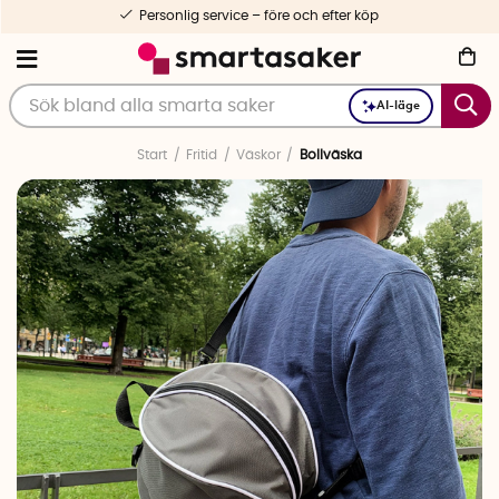
Personlig service – före och efter köp
AI-läge
Start
Fritid
Väskor
Bollväska