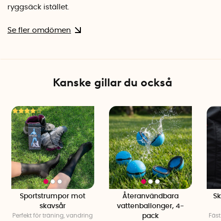
ryggsäck istället.
Se fler omdömen
Kanske gillar du också
Sportstrumpor mot
Återanvändbara
Sk
skavsår
vattenballonger, 4-
Perfekt för träning, vandring
pack
Fäs