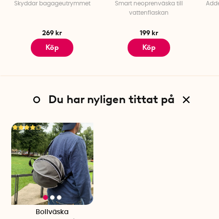
Skyddar bagageutrymmet
Smart neoprenväska till
Adde
vattenflaskan
269 kr
199 kr
Köp
Köp
Du har nyligen tittat på
Bollväska