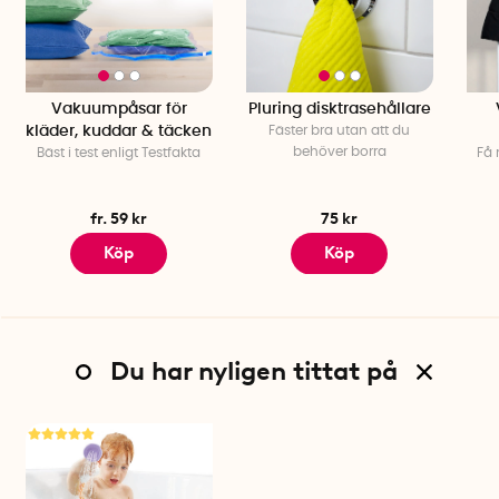
Vakuumpåsar för
Pluring disktrasehållare
kläder, kuddar & täcken
Fäster bra utan att du
behöver borra
Bäst i test enligt Testfakta
Få 
fr. 59 kr
75 kr
Köp
Köp
Du har nyligen tittat på