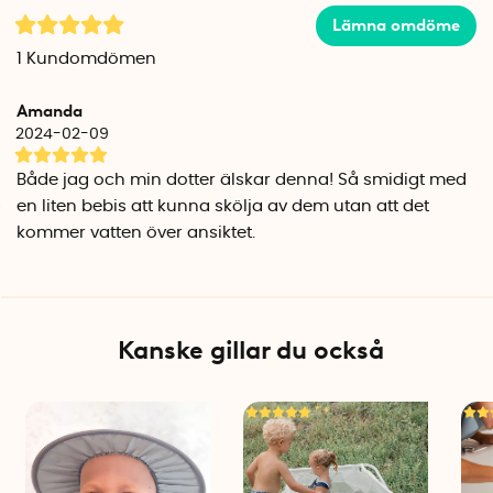
Längd: 70 cm
Lämna omdöme
Bredd: 9 cm
1
Kundomdömen
Höjd: 10 cm
Batterityp: 4 x AA (medföljer ej)
Amanda
Antal per förpackning: 1
2024-02-09
Lämpar sig för barn i åldern 0-24 månader
Både jag och min dotter älskar denna! Så smidigt med
en liten bebis att kunna skölja av dem utan att det
kommer vatten över ansiktet.
Kanske gillar du också