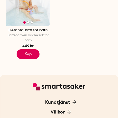
Elefantdusch för barn
Batteridriven badleksak för
barn
449 kr
Köp
Kundtjänst
Kontakta oss
Villkor