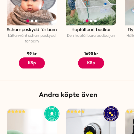
Schamposkydd för barn
Hopfällbart badkar
Fl
Lättanvänt schamposkydd
Den hopfällbara badbaljan
Håll
för barn
99 kr
1695 kr
Köp
Köp
Andra köpte även