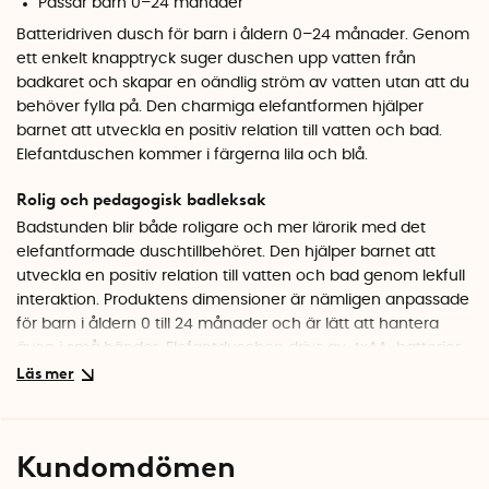
Passar barn 0–24 månader
Batteridriven dusch för barn i åldern 0–24 månader. Genom
ett enkelt knapptryck suger duschen upp vatten från
badkaret och skapar en oändlig ström av vatten utan att du
behöver fylla på. Den charmiga elefantformen hjälper
barnet att utveckla en positiv relation till vatten och bad.
Elefantduschen kommer i färgerna lila och blå.
Rolig och pedagogisk badleksak
Badstunden blir både roligare och mer lärorik med det
elefantformade duschtillbehöret. Den hjälper barnet att
utveckla en positiv relation till vatten och bad genom lekfull
interaktion. Produktens dimensioner är nämligen anpassade
för barn i åldern 0 till 24 månader och är lätt att hantera
även i små händer. Elefantduschen drivs av 4xAA-batterier.
OBS! Se till att batteriluckan stängs ordentligt.
Specifikationer
Kundomdömen
Färg: Lila eller blå
Material: Plast