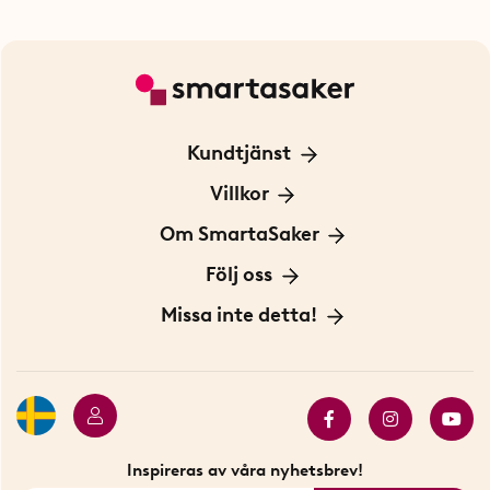
Kundtjänst
Kontakta oss
Villkor
För Företag
Frakt och leverans
Om SmartaSaker
Personuppgiftspolicy
Om oss
Följ oss
Köpvillkor
Vår historia
Blogg: Smarta tips
Missa inte detta!
Betalning
Hållbarhet
Press
Presentkort
Butiker i Stockholm
Samarbeten
Bäst i test
Innovatörer
Bästsäljare
Fyndhörnan
Inspireras av våra nyhetsbrev!