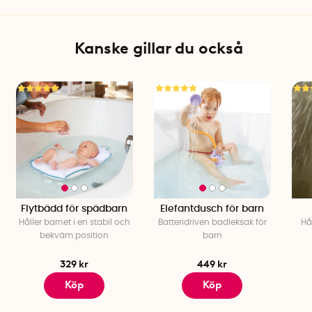
olika färger)
Kanske gillar du också
Flytbädd för spädbarn
Elefantdusch för barn
Håller barnet i en stabil och
Batteridriven badleksak för
Hå
bekväm position
barn
329 kr
449 kr
Köp
Köp