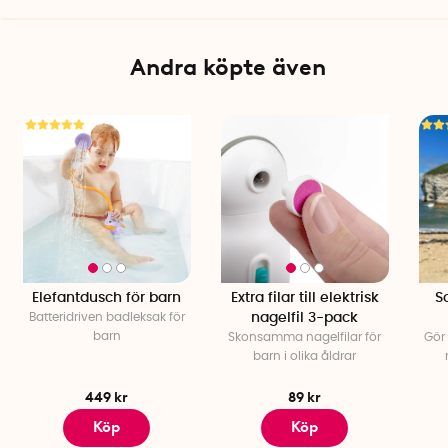
Andra köpte även
Elefantdusch för barn
Extra filar till elektrisk
S
Batteridriven badleksak för
nagelfil 3-pack
barn
Skonsamma nagelfilar för
Gör 
barn i olika åldrar
449 kr
89 kr
Köp
Köp