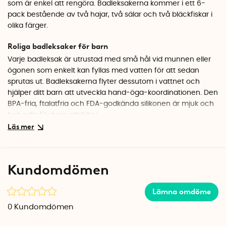
som är enkel att rengöra. Badleksakerna kommer i ett 6-
pack bestående av två hajar, två sälar och två bläckfiskar i
olika färger.
Roliga badleksaker för barn
Varje badleksak är utrustad med små hål vid munnen eller
ögonen som enkelt kan fyllas med vatten för att sedan
sprutas ut. Badleksakerna flyter dessutom i vattnet och
hjälper ditt barn att utveckla hand-öga-koordinationen. Den
BPA-fria, ftalatfria och FDA-godkända silikonen är mjuk och
behaglig för barn att bita i.
Högkvalitativa materialval
Badleksakerna är inte bara roliga utan även enkla att hålla
rena – deras smarta, öppningsbara design gör dem lätta att
Kundomdömen
rengöra. De tål dessutom maskindisk.
Specifikationer
Lämna omdöme
Material:
BPA- ftalat- och giftfri kvalitetssilikon av FDA-
0
Kundomdömen
kvalitet
Antal per förpackning: 6 (
2 hajar, 2 sälar och 2 bläckfiskar i