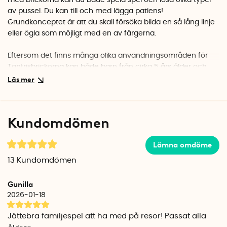
med brickorna kan du både spela spel och lösa olika typer
av pussel. Du kan till och med lägga patiens!
Grundkonceptet är att du skall försöka bilda en så lång linje
eller ögla som möjligt med en av färgerna.
Eftersom det finns många olika användningsområden för
Tantrixbrickorna kan både barn från cirka 5 års ålder och
vuxna få stor glädje och nytta av Tantrix.
Du kan
spela
avancerade strategispel,
pussla med Tantrix en kort stund
eller ägna timtal åt att försöka lösa alla de svåra
varianterna. Det finns även ett ännu olöst pussel sedan 20
Kundomdömen
år! Men vem vet, kanske blir du den första som löser det!
Lämna omdöme
13
Kundomdömen
Gunilla
2026-01-18
Jättebra familjespel att ha med på resor! Passat alla