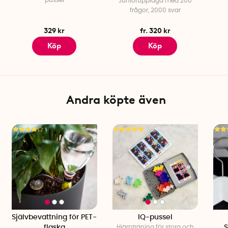
pussel
Juniorupplaga med 200
frågor, 2000 svar
329 kr
fr. 320 kr
Köp
Köp
Andra köpte även
Självbevattning för PET-
IQ-pussel
flaska
Hjärnträning för stora och