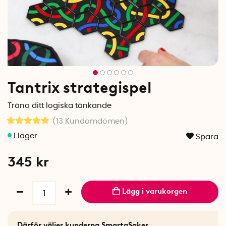
Tantrix strategispel
Träna ditt logiska tänkande
(13
Kundomdömen
)
Spara
345
kr
Lägg i varukorgen
Därför väljer kunderna SmartaSaker