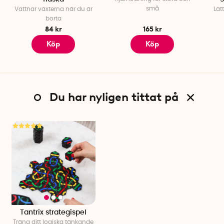
små
Vattnar växterna när du är
Lät
borta
84 kr
165 kr
Köp
Köp
Du har nyligen tittat på
Tantrix strategispel
Träna ditt logiska tänkande