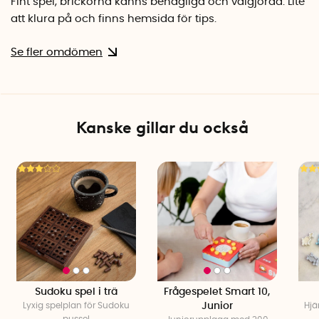
Fint spel, brickorna känns behagliga och välgjorda. Lite
att klura på och finns hemsida för tips.
Se fler omdömen
Kanske gillar du också
Sudoku spel i trä
Frågespelet Smart 10,
Lyxig spelplan för Sudoku
Junior
Hjä