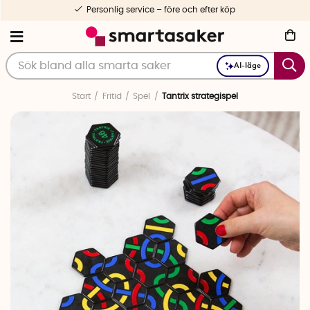
Personlig service – före och efter köp
AI-läge
Start
Fritid
Spel
Tantrix strategispel