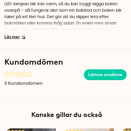
LED-lampan blir inte varm, så du kan tryggt lägga boken
ovanpå – då fungerar den som ett bokstöd och boken blir
taket på ett litet hus. Det gör att du slipper leta efter
bokmärket eller komma ihåg sidan. En enkel men smart
lösning som samtidigt tillför personlighet till rummet.
Mjukt ljus för kvällsläsning
Den frostade, halvtransparenta designen sprider ett varmt
och mjukt ljus som är skonsamt för ögonen. Perfekt när du
Kundomdömen
vill läsa i sängen eller i soffan utan att störa någon annan i
rummet.
Lämna omdöme
Kompakt och lättplacerad
0
Kundomdömen
Med måtten 116 x 145 x 180 mm får lampan enkelt plats på
nattduksbordet, i bokhyllan eller på skrivbordet. Den
kompakta designen gör den lätt att flytta och passar i de
flesta rum där du vill skapa en mysig läshörna. OBS!
Kanske gillar du också
Väggadapter för laddkabel medföljer ej.
Specifikationer