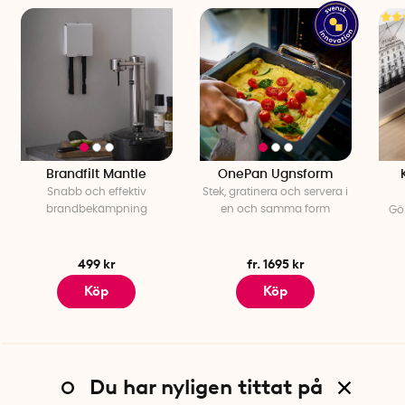
Brandfilt Mantle
OnePan Ugnsform
Snabb och effektiv
Stek, gratinera och servera i
brandbekämpning
en och samma form
Gö
499 kr
fr. 1695 kr
Köp
Köp
Du har nyligen tittat på