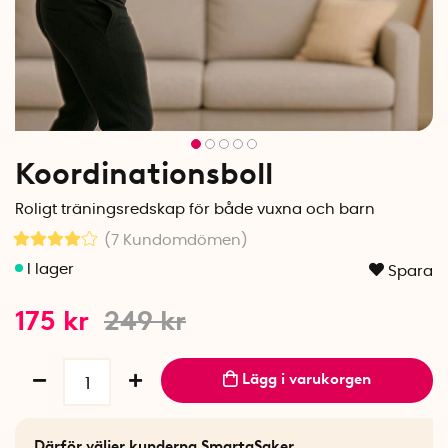
Koordinationsboll
Roligt träningsredskap för både vuxna och barn
(7
Kundomdömen
)
Spara
175
kr
249
kr
Lägg i varukorgen
Därför väljer kunderna SmartaSaker