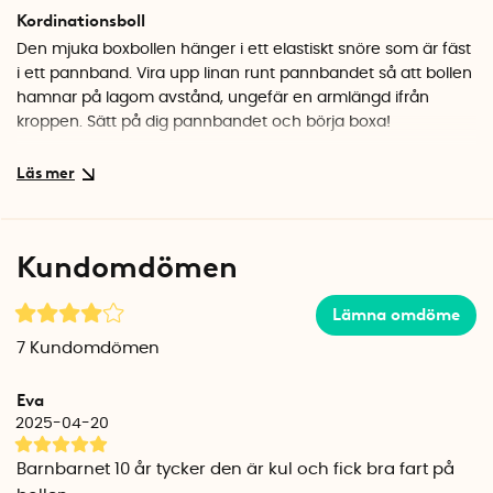
Kordinationsboll
Den mjuka boxbollen hänger i ett elastiskt snöre som är fäst
i ett pannband. Vira upp linan runt pannbandet så att bollen
hamnar på lagom avstånd, ungefär en armlängd ifrån
kroppen. Sätt på dig pannbandet och börja boxa!
Börja långsamt så att du får koll på hur bollbanan fungerar.
När du sedan känner att du har kontroll över hur bollen
studsar kan du börja boxa hårdare och testa olika slag och
trix.
Kundomdömen
Boxbollen är ett utmärkt komplement till dina andra
Lämna omdöme
träningsrutiner och när du bemästrat tekniken ger den dig
dessutom ett bra konditionspass. Genom att boxa i några
7
Kundomdömen
minuter under en välbehövlig paus på jobbet kan du även
få hjälp att hitta fokus igen.
Eva
2025-04-20
Tillsammans med boxbollen får du en vattenavstötande
förvaringspåse som du kan förvara boxbollen i.
Barnbarnet 10 år tycker den är kul och fick bra fart på