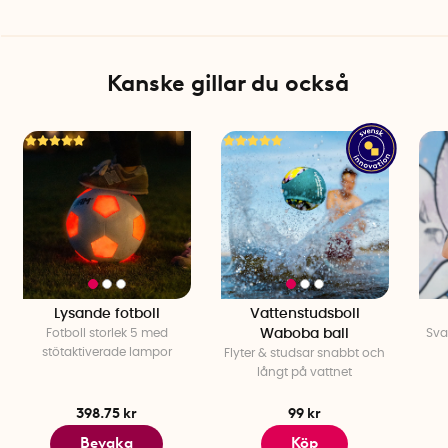
Kanske gillar du också
Lysande fotboll
Vattenstudsboll
Fotboll storlek 5 med
Waboba ball
Sva
stötaktiverade lampor
Flyter & studsar snabbt och
långt på vattnet
398.75 kr
99 kr
Bevaka
Köp