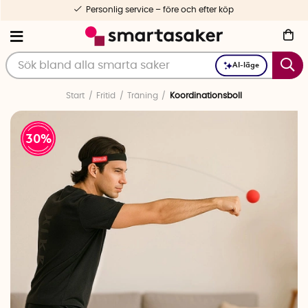
Personlig service – före och efter köp
AI-läge
Start
Fritid
Träning
Koordinationsboll
30