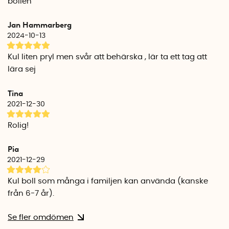
bollen
I paketet
Justerbart pannband med kardborreband
Jan Hammarberg
Elastisk lina med en mjuk boxboll
2024-10-13
Vattenavstötande förvaringspåse
Licens till Boxbollens app
Kul liten pryl men svår att behärska , lär ta ett tag att
lära sej
Tina
2021-12-30
Rolig!
Pia
2021-12-29
Kul boll som många i familjen kan använda (kanske
från 6-7 år).
Se fler omdömen