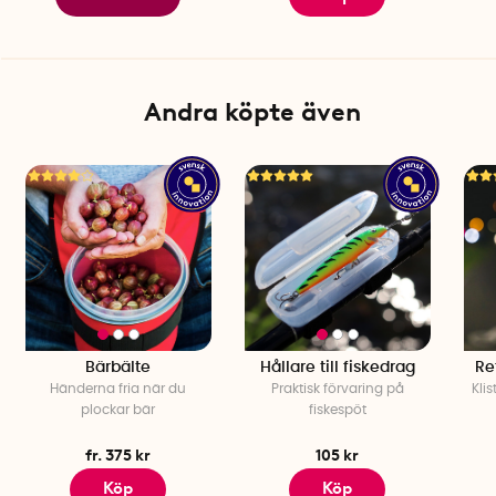
Andra köpte även
Bärbälte
Hållare till fiskedrag
Re
Händerna fria när du
Praktisk förvaring på
Klis
plockar bär
fiskespöt
fr. 375 kr
105 kr
Köp
Köp