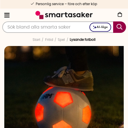
Personlig service – före och efter köp
AI-läge
Start
Fritid
Spel
Lysande fotboll