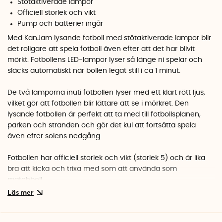
Stötaktiverade lampor
Officiell storlek och vikt
Pump och batterier ingår
Med KanJam lysande fotboll med stötaktiverade lampor blir
det roligare att spela fotboll även efter att det har blivit
mörkt. Fotbollens LED-lampor lyser så länge ni spelar och
släcks automatiskt när bollen legat still i ca 1 minut.
De två lamporna inuti fotbollen lyser med ett klart rött ljus,
vilket gör att fotbollen blir lättare att se i mörkret. Den
lysande fotbollen är perfekt att ta med till fotbollsplanen,
parken och stranden och gör det kul att fortsätta spela
även efter solens nedgång.
Fotbollen har officiell storlek och vikt (storlek 5) och är lika
bra att kicka och trixa med som att använda som
matchboll.
Aktivera lamporna inuti bollen
Bollens två lampor drivs med två uppsättningar av 3 st