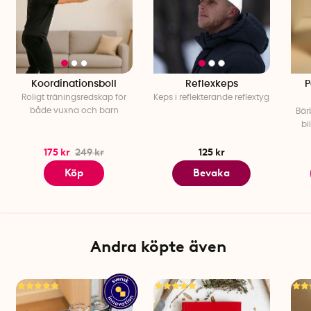
Koordinationsboll
Reflexkeps
P
Roligt träningsredskap för
Keps i reflekterande reflextyg
både vuxna och barn
Bär
bi
175 kr
249 kr
125 kr
Köp
Bevaka
Andra köpte även