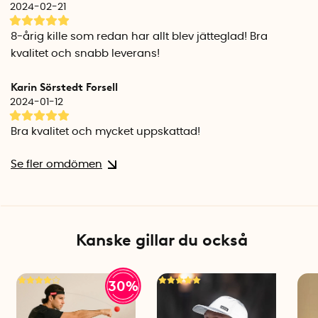
2024-02-21
Specifikationer
Fotboll storlek: 5
8-årig kille som redan har allt blev jätteglad! Bra
Officiell storlek och vikt
kvalitet och snabb leverans!
Omkrets: 70 cm
Vikt: ca 430 gram
Karin Sörstedt Forsell
Batteri: 2 uppsättningar med 3 st LR44/AG13 batterier ingår
2024-01-12
Bra kvalitet och mycket uppskattad!
Se fler omdömen
Kanske gillar du också
30%