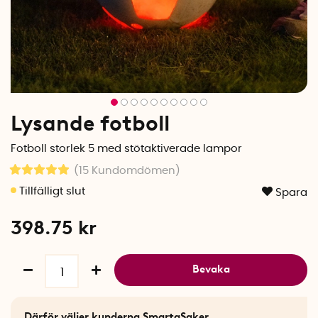
Lysande fotboll
Fotboll storlek 5 med stötaktiverade lampor
(15
Kundomdömen
)
Spara
398.75
kr
Bevaka
Därför väljer kunderna SmartaSaker