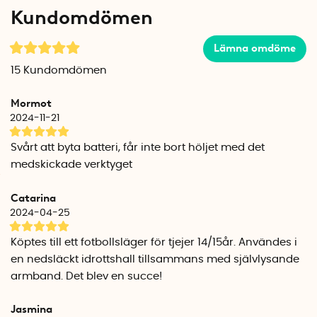
LR44/AG13 batterier (ingår). Innan lamporna kan börja lysa
Kundomdömen
behöver du dra bort skyddsplasten som sitter för
batterierna. Därefter tänds lamporna så snart ni börjar spela
Lämna omdöme
med fotbollen.
15
Kundomdömen
Batteribyte
Vid batteribyte använder du det medföljande verktyget för
Mormot
att pilla bort de två transparenta skydden som sitter för
2024-11-21
lamporna. Fiska sedan upp batteribehållaren med verktyget
och byt batterierna.
Svårt att byta batteri, får inte bort höljet med det
medskickade verktyget
Tips! Det är enklare att ta bort skydden om du tömmer ut lite
luft ur bollen. Stick in den medföljande pumpen i nippelhålet
Catarina
för att släppa ut luften.
2024-04-25
I förpackningen
Köptes till ett fotbollsläger för tjejer 14/15år. Användes i
Fotboll KanJam Illuminate
en nedsläckt idrottshall tillsammans med självlysande
Verktyg för batteribyte
armband. Det blev en succe!
Luftpump
Extrabatterier
Jasmina