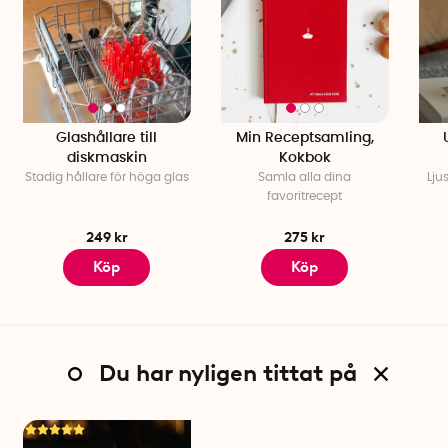
Glashållare till
Min Receptsamling,
diskmaskin
Kokbok
Stadig hållare för höga glas
Samla alla dina
Lju
favoritrecept
249 kr
275 kr
Köp
Köp
Du har nyligen tittat på