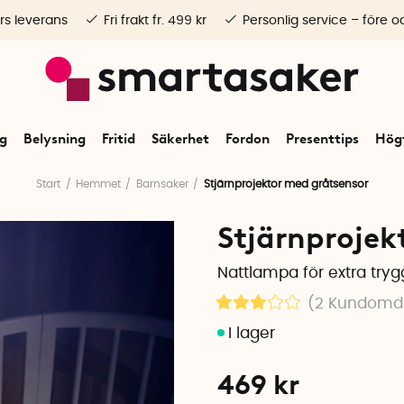
rs leverans
Fri frakt fr. 499 kr
Personlig service – före o
ng
Belysning
Fritid
Säkerhet
Fordon
Presenttips
Högt
Start
Hemmet
Barnsaker
Stjärnprojektor med gråtsensor
Stjärnprojek
Nattlampa för extra try
(2
Kundom
469
kr