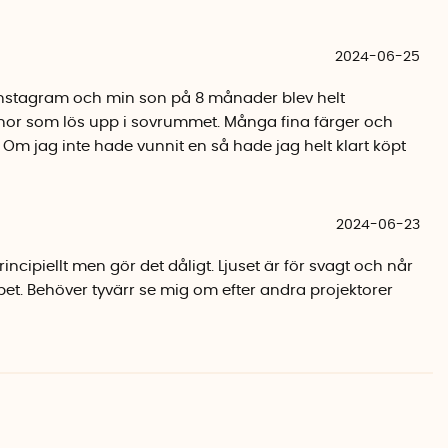
r.
2024-06-25
ygghet
 extra trygghet genom sitt mjuka sken och hjärtljud, som
nstagram och min son på 8 månader blev helt
net skulle vakna och gråta.
ärnor som lös upp i sovrummet. Många fina färger och
 Om jag inte hade vunnit en så hade jag helt klart köpt
ch taket och väggar bör vara mellan 1-3 meter. Lampan
t användas inomhus. Ljusstyrkan kan avta när batterierna
2024-06-23
ncipiellt men gör det dåligt. Ljuset är för svagt och når
köpet. Behöver tyvärr se mig om efter andra projektorer