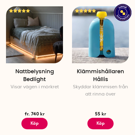
Antal ljudvolymer: 2
Antal ljusfärger: 3 (blå, gr
Belysning: LED
Timerfunktion, Ja, 22 minut
Gråtsensor: Ja
Batteri: 3xAA-batterier (medf
Antal per förpackning: 1
Nattbelysning
Klämmishållaren
Bedlight
Hållis
Visar vägen i mörkret
Skyddar klämmisen från
att rinna över
fr. 740 kr
55 kr
Köp
Köp