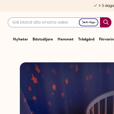
1-3 daga
AI-läge
Nyheter
Bästsäljare
Hemmet
Trädgård
Förvari