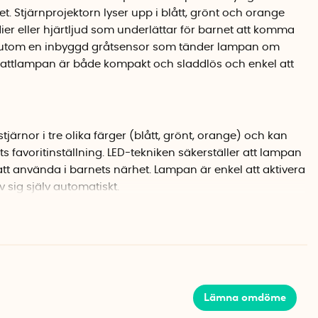
. Stjärnprojektorn lyser upp i blått, grönt och orange
r eller hjärtljud som underlättar för barnet att komma
essutom en inbyggd gråtsensor som tänder lampan om
Nattlampan är både kompakt och sladdlös och enkel att
tjärnor i tre olika färger (blått, grönt, orange) och kan
s favoritinställning. LED-tekniken säkerställer att lampan
att använda i barnets närhet. Lampan är enkel att aktivera
 sig själv automatiskt.
funktioner
kan denna nattlampa spela lugnande melodier på två
vitt brus i form av hjärtljud, vilket är känt för att hjälpa
lättare. Hjärtljuden i kombination med den stegvis
ger en behaglig atmosfär som främjar en god natts
Lämna omdöme
ktivera med ett tryck och stänger av sig själv