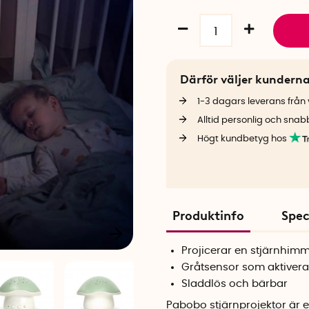
Därför väljer kundern
1-3 dagars leverans från v
Alltid personlig och snab
Högt kundbetyg hos
Produktinfo
Spec
Projicerar en stjärnhimm
Gråtsensor som aktivera
Sladdlös och bärbar
Pabobo stjärnprojektor är 