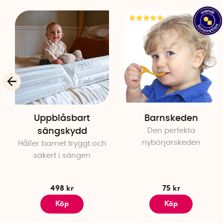
Uppblåsbart
Barnskeden
sängskydd
Den perfekta
nybörjarskeden
Håller barnet tryggt och
säkert i sängen
498 kr
75 kr
Köp
Köp