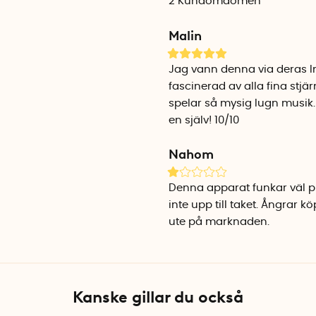
2
Kundomdömen
automatiskt efter 22 minute
Malin
Gråtsensor för extra tr
Den smarta gråtsensorn ger
Jag vann denna via deras I
automatiskt startar om bar
fascinerad av alla fina stj
spelar så mysig lugn musik.
Att tänka på
en själv! 10/10
Avståndet mellan lampan o
Nahom
tål ej vatten och bör endas
håller på att ta slut.
Denna apparat funkar väl pri
Specifikationer
inte upp till taket. Ångrar 
Vikt: 230 g
ute på marknaden.
Material: 100% ABS-plast
Färg: Grön, vit
Längd: 16 cm
Bredd: 16 cm
Kanske gillar du också
Höjd: 12 cm