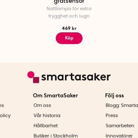
gråtsensor
Nattlampa för extra
trygghet och lugn
469 kr
Köp
Om SmartaSaker
Följ oss
ns
Om oss
Blogg: Smarta
olicy
Vår historia
Press
Hållbarhet
Samarbeten
Butiker i Stockholm
Innovatörer