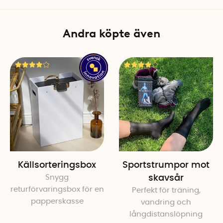
Andra köpte även
Källsorteringsbox
Sportstrumpor mot
Snygg
skavsår
returförvaringsbox för en
Perfekt för träning,
papperskasse
vandring och
långdistanslöpning