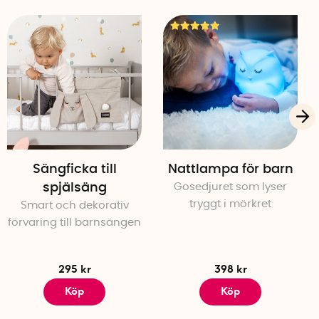
ön och orange)
er
öljer ej)
Sängficka till
Nattlampa för barn
spjälsäng
Gosedjuret som lyser
tryggt i mörkret
Smart och dekorativ
förvaring till barnsängen
295 kr
398 kr
Köp
Köp