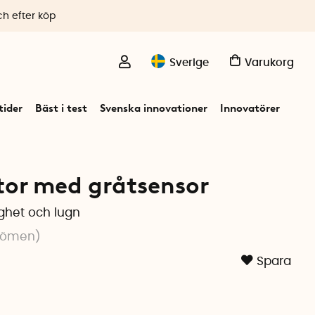
ch efter köp
Sverige
Varukorg
ider
Bäst i test
Svenska innovationer
Innovatörer
tor med gråtsensor
gghet och lugn
dömen
)
Spara