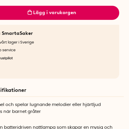
Lägg i varukorgen
a SmartaSaker
årt lager i Sverige
b service
ifikationer
el och spelar lugnande melodier eller hjärtljud
s när barnet gråter
en batteridriven nattlampa som skapar en mysig och