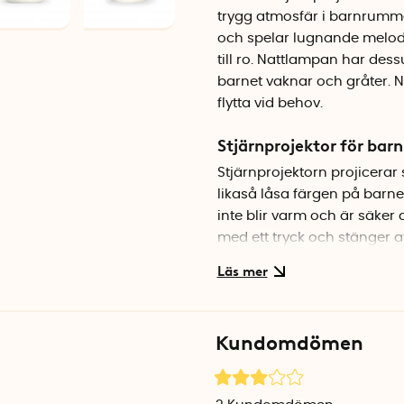
trygg atmosfär i barnrummet
och spelar lugnande melodie
till ro. Nattlampan har d
barnet vaknar och gråter. 
flytta vid behov.
Stjärnprojektor för barn
Stjärnprojektorn projicerar s
likaså låsa färgen på barnet
inte blir varm och är säker 
med ett tryck och stänger av
Lugnande ljud och sömn
Förutom visuell stimulans 
olika volymnivåer eller skapa 
Kundomdömen
barn slappna av och somna 
färgskiftande belysningen 
sömn. Lampan är enkel att a