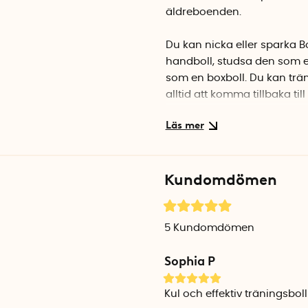
äldreboenden.
Du kan nicka eller sparka B
handboll, studsa den som e
som en boxboll. Du kan trä
alltid att komma tillbaka till 
Fäst ett av de två kardborr
träningsbollen mot kardborre
den elastiska linan till öns
Kundomdömen
Linans längd är enkel att ju
Den mjuka skumbollen gör int
använda själv som att an
5
Kundomdömen
Rekommenderas från 3 år
Sophia P
Mått kardborrefäste (2 st): 
Diameter skumboll: 16 cm
Den elastiska linan är ca 2
Kul och effektiv träningsboll