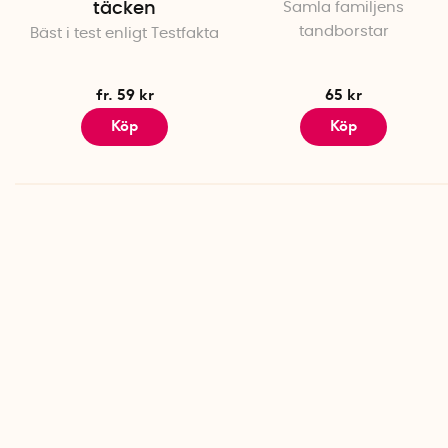
täcken
Samla familjens
tandborstar
Bäst i test enligt Testfakta
fr. 59 kr
65 kr
Köp
Köp