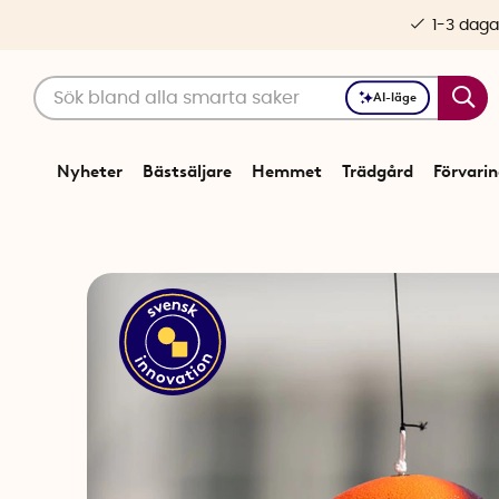
1-3 daga
AI-läge
Nyheter
Bästsäljare
Hemmet
Trädgård
Förvari