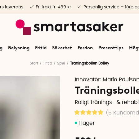
rs leverans
Fri frakt fr. 499 kr
Personlig service – före o
ng
Belysning
Fritid
Säkerhet
Fordon
Presenttips
Högt
Start
Fritid
Spel
Träningsbollen Bolley
Innovatör:
Marie Paulso
Träningsboll
Roligt tränings- & rehabi
(5
Kundom