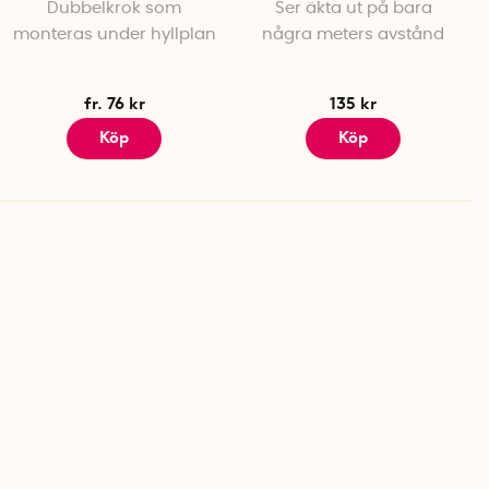
Dubbelkrok som
Ser äkta ut på bara
monteras under hyllplan
några meters avstånd
fr. 76 kr
135 kr
Köp
Köp