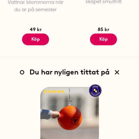
skåpet smulfritt
Vattnar blommorna när
du är på semester
49 kr
85 kr
Köp
Köp
Du har nyligen tittat på