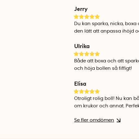
Träningsbollen Bolley är pat
Jerry
Du kan sparka, nicka, boxa
den lätt att anpassa ihöjd 
Ulrika
Både att boxa och att spar
och höja bollen så fiffigt!
Elisa
Otroligt rolig boll! Nu kan
om krukor och annat. Perfekt
Se fler omdömen