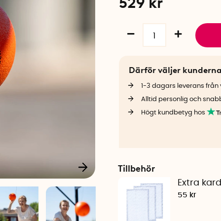
529
kr
Därför väljer kundern
1-3 dagars leverans från v
Alltid personlig och snab
Högt kundbetyg hos
Tillbehör
Extra kard
55 kr