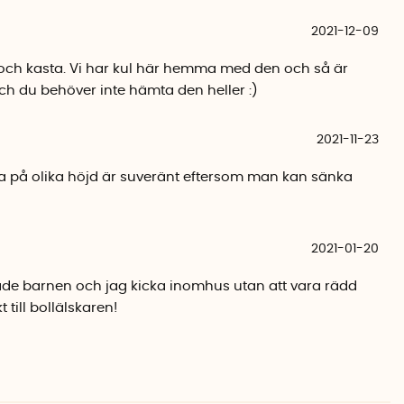
enterad och tillverkas i Sverige.
2021-12-09
 och kasta. Vi har kul här hemma med den och så är
och du behöver inte hämta den heller :)
2021-11-23
ka på olika höjd är suveränt eftersom man kan sänka
2021-01-20
 både barnen och jag kicka inomhus utan att vara rädd
 till bollälskaren!