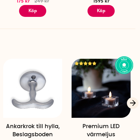
175 kr
249 kr
1595 kr
Köp
Köp
Ankarkrok till hylla,
Premium LED
Beslagsboden
värmeljus