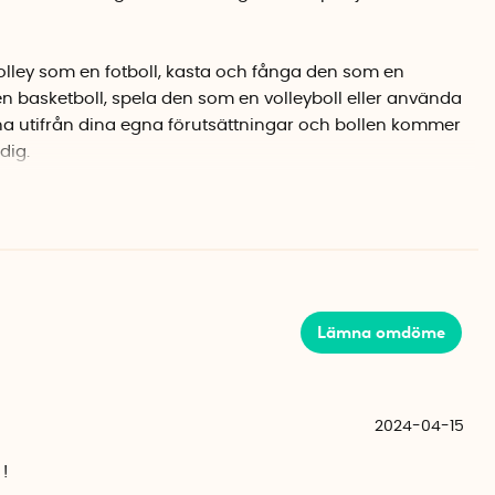
olley som en fotboll, kasta och fånga den som en
n basketboll, spela den som en volleyboll eller använda
na utifrån dina egna förutsättningar och bollen kommer
dig.
efästena taket eller en dörrkarm. ”Gnugga” sedan fast
fästet så att den sätter sig ordentligt. Snurra sedan ut
kad längd och börja träna!
stera och du kan träna stående, sittande eller liggande.
e ont att få på sig och Bolley är dessutom lika rolig att
Lämna omdöme
vända tillsammans med någon annan.
8 cm x 5 cm
2024-04-15
20 cm lång
 !