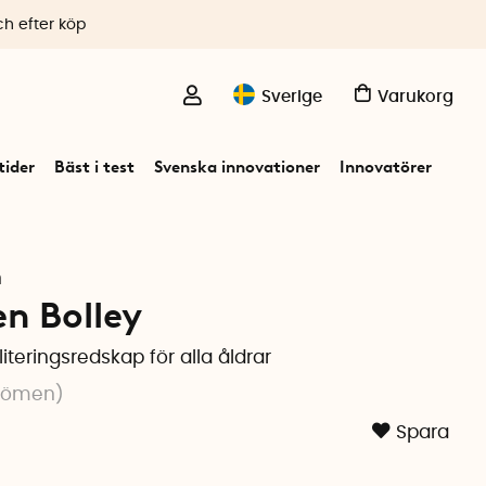
ch efter köp
Sverige
Varukorg
ider
Bäst i test
Svenska innovationer
Innovatörer
n
en Bolley
literingsredskap för alla åldrar
dömen
)
Spara