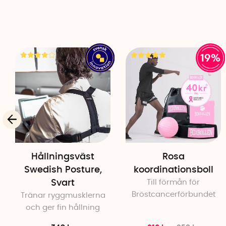
19%
Hållningsväst
Rosa
Swedish Posture,
koordinationsboll
Svart
Till förmån för
Bröstcancerförbundet
Tränar ryggmusklerna
och ger fin hållning