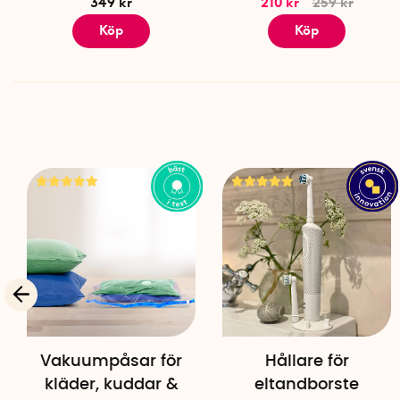
349 kr
210 kr
259 kr
Köp
Köp
Vakuumpåsar för
Hållare för
kläder, kuddar &
eltandborste