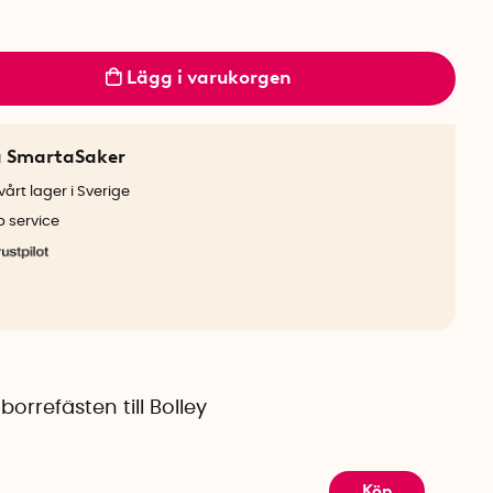
Lägg i varukorgen
a SmartaSaker
årt lager i Sverige
b service
borrefästen till Bolley
Köp