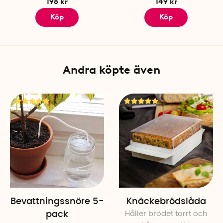
198 kr
149 kr
Köp
Köp
Andra köpte även
Bevattningssnöre 5-
Knäckebrödslåda
pack
Håller brödet torrt och