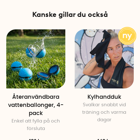
Kanske gillar du också
Återanvändbara
Kylhandduk
vattenballonger, 4-
Svalkar snabbt vid
träning och varma
pack
dagar
Enkel att fylla på och
försluta