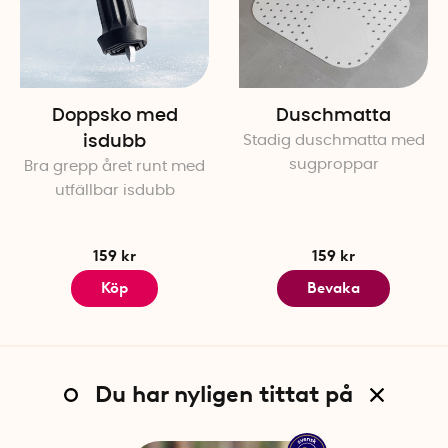
Doppsko med
Duschmatta
isdubb
Stadig duschmatta med
sugproppar
Bra grepp året runt med
utfällbar isdubb
159 kr
159 kr
Köp
Bevaka
Du har nyligen tittat på