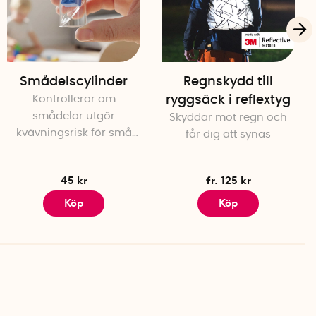
Smådelscylinder
Regnskydd till
Kontrollerar om
ryggsäck i reflextyg
smådelar utgör
Skyddar mot regn och
kvävningsrisk för små
får dig att synas
barn
45 kr
fr. 125 kr
Köp
Köp