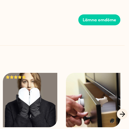
högkvalitativ blandning av 50% merinoull och 50%
mjukt foder i bomull och elastan som gör den bekväm att
ialet är slitstarkt och designat för att hålla länge utan
Lämna omdöme
 ull rekommenderas handtvätt för att bevara kvaliteten.
 medföljer varje mössa.
attande forskning och avancerad teknologi, utvecklad
ellan systrarna Sofie och Sarah Hellström,