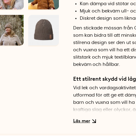
Kan dämpa vid stötar och
Mjuk och bekväm ull- o
Diskret design som likn
Den stickade mössan från
som kan bidra till att mins
stilrena design ser den ut 
och vuxna som vill ha ett di
slitstark och mjuk textilbla
bekväm och hållbar.
Ett stilrent skydd vid låg
Vid lek och vardagsaktivit
utformad för att ge ett dä
barn och vuxna som vill ha 
kraftiga slag eller olyckor
,
ä
hjälm eller annan skyddsutrus
Bekväm och hållbar