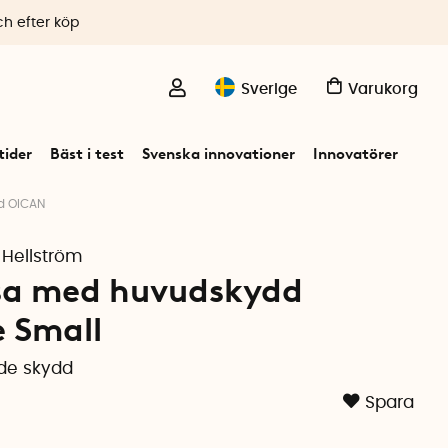
ch efter köp
Sverige
Varukorg
ider
Bäst i test
Svenska innovationer
Innovatörer
d OICAN
 Hellström
sa med huvudskydd
 Small
de skydd
Spara