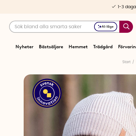
1-3 daga
AI-läge
Nyheter
Bästsäljare
Hemmet
Trädgård
Förvari
Start