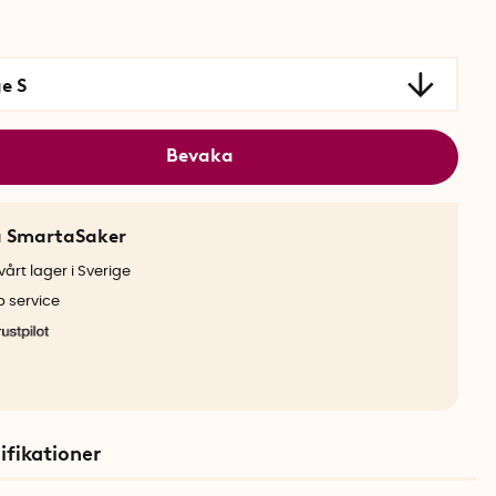
e S
Bevaka
a SmartaSaker
årt lager i Sverige
b service
ifikationer