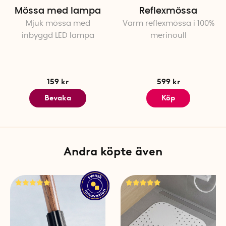
materialexperter, designers
Mössa med lampa
Reflexmössa
skyddsmaterial som har test
Mjuk mössa med
Varm reflexmössa i 100%
skyddsutrustning enligt PPE
inbyggd LED lampa
merinoull
2016/425 för produkter avs
har testats i relevanta labor
Specifikationer
159 kr
599 kr
Material: 50% merinoull och
Bevaka
Köp
Färg: Välj mellan beige, svar
Tvättråd: Endast handtvätt
Antal per förpackning: 1
Tillverkningsland: Sverige, 
Andra köpte även