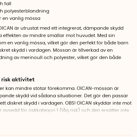
 fall
ch polyesterblandning
ar en vanlig mössa
 OICAN är
utrustat med ett integrerat, dämpande skydd
ka effekten av mindre smällar mot huvudet
. Med sin
som en vanlig mössa, vilket gör den perfekt för både barn
skret skydd i vardagen. Mössan är tillverkad av en
ndning av merinoull och polyester, vilket gör den både
 risk aktivitet
eter kan mindre stötar förekomma. OICAN-mössan är
mpande skydd vid sådana situationer.
Det gör den passar
ett diskret skydd i vardagen. OBS! OICAN
skyddar inte mot
r avsedd för riskkategori 1 (låg risk) och d
en ersätter inte
tning vid sport, cykling eller andra riskfyllda aktiviteter.