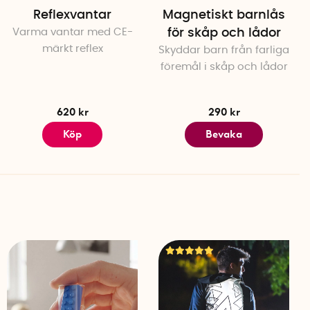
 och ingenjörer. Mössan innehåller ett noggrant testat
Reflexvantar
Magnetiskt barnlås
ats av RISE. Den
är klassificerad som personlig
Varma vantar med CE-
för skåp och lådor
 kategori 1 och uppfyller kraven i EU-förordning (EU)
märkt reflex
Skyddar barn från farliga
edda att skydda mot minimala risker. Skyddsmaterialet
föremål i skåp och lådor
atoriemiljöer.
620 kr
290 kr
 50% polyester, innerfoder i 96% bomull och 4% elastan
Köp
Bevaka
t eller brun
Polen