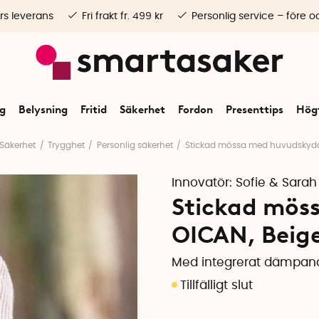
rs leverans
Fri frakt fr. 499 kr
Personlig service – före o
ng
Belysning
Fritid
Säkerhet
Fordon
Presenttips
Högt
Säkerhet
Trygghet
Personlig säkerhet
Stickad mössa med huvudskyd
Innovatör:
Sofie & Sarah
Stickad mös
OICAN, Beige
Med integrerat dämpan