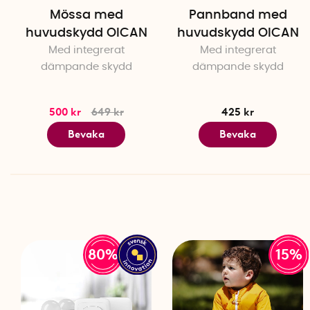
Mössa med
Pannband med
huvudskydd OICAN
huvudskydd OICAN
Med integrerat
Med integrerat
dämpande skydd
dämpande skydd
500 kr
649 kr
425 kr
Bevaka
Bevaka
80%
15%