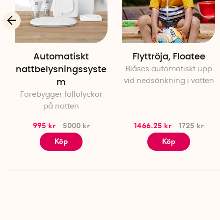
Automatiskt
Flyttröja, Floatee
nattbelysningssyste
Blåses automatiskt upp
vid nedsänkning i vatten
m
Förebygger fallolyckor
på natten
995 kr
5000 kr
1466.25 kr
1725 kr
Köp
Köp