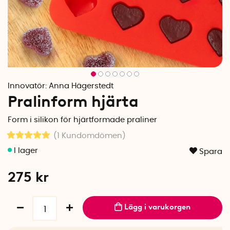
Innovatör:
Anna Hägerstedt
Pralinform hjärta
Form i silikon för hjärtformade praliner
(1
Kundomdömen
)
Spara
275
kr
Lägg i varukorgen