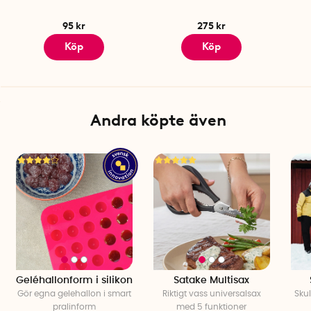
95 kr
275 kr
Köp
Köp
Andra köpte även
Geléhallonform i silikon
Satake Multisax
Gör egna gelehallon i smart
Riktigt vass universalsax
Skul
pralinform
med 5 funktioner