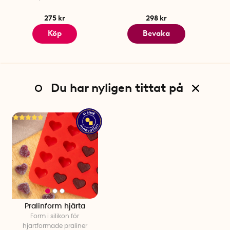
275 kr
298 kr
Köp
Bevaka
Du har nyligen tittat på
Pralinform hjärta
Form i silikon för
hjärtformade praliner