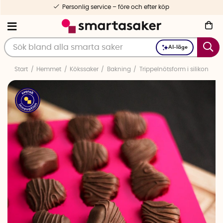
Personlig service – före och efter köp
AI-läge
Start
Hemmet
Kökssaker
Bakning
Trippelnötsform i silikon