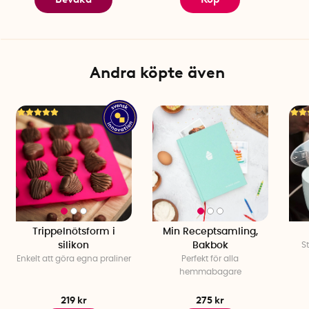
Andra köpte även
Trippelnötsform i
Min Receptsamling,
silikon
Bakbok
S
Enkelt att göra egna praliner
Perfekt för alla
hemmabagare
219 kr
275 kr