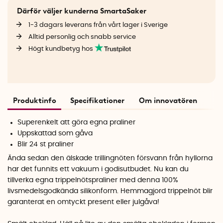
Därför väljer kunderna SmartaSaker
1-3 dagars leverans från vårt lager i Sverige
Alltid personlig och snabb service
Högt kundbetyg hos
Produktinfo
Specifikationer
Om innovatören
Superenkelt att göra egna praliner
Uppskattad som gåva
Blir 24 st praliner
Ända sedan den älskade trillingnöten försvann från hyllorna
har det funnits ett vakuum i godisutbudet. Nu kan du
tillverka egna trippelnötspraliner med denna 100%
livsmedelsgodkända silikonform. Hemmagjord trippelnöt blir
garanterat en omtyckt present eller julgåva!