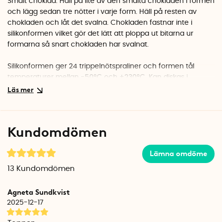
Smält choklad. Häll på lite av den smälta chokladen i formen
och lägg sedan tre nötter i varje form. Häll på resten av
chokladen och låt det svalna. Chokladen fastnar inte i
silikonformen vilket gör det lätt att ploppa ut bitarna ur
formarna så snart chokladen har svalnat.
Silikonformen ger 24 trippelnötspraliner och formen tål
temperaturer mellan -50°C och +230°C. Kan diskas i
diskmaskin efter användning.
Material
100% livsmedelsgodkänd silikon, fri från BPA och ftalater.
Kundomdömen
Lämna omdöme
13
Kundomdömen
Agneta Sundkvist
2025-12-17