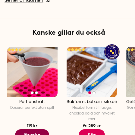
Se fler omdömen
Kanske gillar du också
Portionstratt
Bakform, balkar i silikon
Gelé
Doserar perfekt utan spill
Flexibel form till fudge,
Gör 
choklad, kola och mycket
mer
119 kr
fr. 289 kr
Bevaka
Köp