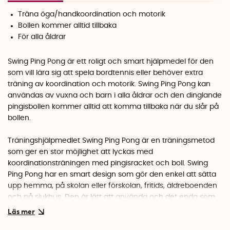
Träna öga/handkoordination och motorik
Bollen kommer alltid tillbaka
För alla åldrar
Swing Ping Pong är ett roligt och smart hjälpmedel för den
som vill lära sig att spela bordtennis eller behöver extra
träning av koordination och motorik. Swing Ping Pong kan
användas av vuxna och barn i alla åldrar och den dinglande
pingisbollen kommer alltid att komma tillbaka när du slår på
bollen.
Träningshjälpmedlet Swing Ping Pong är en träningsmetod
som ger en stor möjlighet att lyckas med
koordinationsträningen med pingisracket och boll. Swing
Ping Pong har en smart design som gör den enkel att sätta
upp hemma, på skolan eller förskolan, fritids, äldreboenden
och på sjukhus. Den är lätt att använda och det enda som
behövs är ett pingisracket (ingår ej) att spela med.