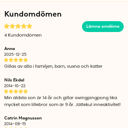
Du fäster Swing Ping Pong med kardborre i en dörrkarm, i
taket eller under en gymnastikbom. Dra ner bollen till
Kundomdömen
midjehöjd och testa olika slag. Bollen kommer alltid att
komma tillbaka och när du spelat klart kan du veva upp
bollen igen med ratten på överdelen (veva medsols).
Lämna omdöme
4
Kundomdömen
OBS! Pingisracket ingår ej.
Anna
Swing Ping Pong är ett patenterat svenskt tränings- och
2025-12-25
rehabiliteringsredskap utvecklat av Marie Paulson. Swing
Ping Pong tillverkas i Sverige.
Gillas av alla i familjen, barn, vuxna och katter
Specifikationer
Nils Ekdal
2st kardborrefästen medföljer.
2014-10-22
Pingisbollen är utbytbar
Längd lina: ca 230 cm
Min äldsta son är 14 år och gillar swingpingpong lika
Rekommenderad ålder: Från 3 år
mycket som lillebror som är 9 år. Jättekul inneaktivítet!
Tillverkningsland: Sverige
Pingisracket ingår ej.
Catrin Magnusson
Färg: Svart
2014-08-15