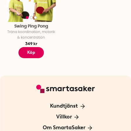
Swing Ping Pong
Träna koordination, motorik
& koncentration
349 kr
Köp
Kundtjänst
Kontakta oss
Villkor
För Företag
Frakt och leverans
Om SmartaSaker