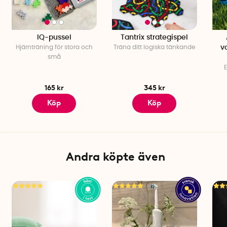
IQ-pussel
Tantrix strategispel
Hjärnträning för stora och
Träna ditt logiska tänkande
v
små
E
165 kr
345 kr
Köp
Köp
Andra köpte även