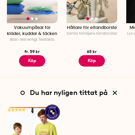
Vakuumpåsar för
Hållare för eltandborste
Mi
kläder, kuddar & täcken
Samla familjens tandborstar
Lys 
Bäst i test enligt Testfakta
fr. 59 kr
65 kr
Köp
Köp
Du har nyligen tittat på