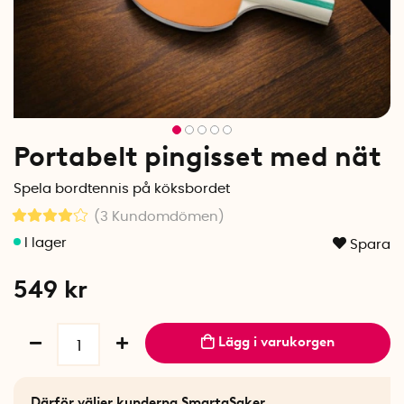
Portabelt pingisset med nät
Spela bordtennis på köksbordet
(3
Kundomdömen
)
Spara
549
kr
Lägg i varukorgen
Därför väljer kunderna SmartaSaker