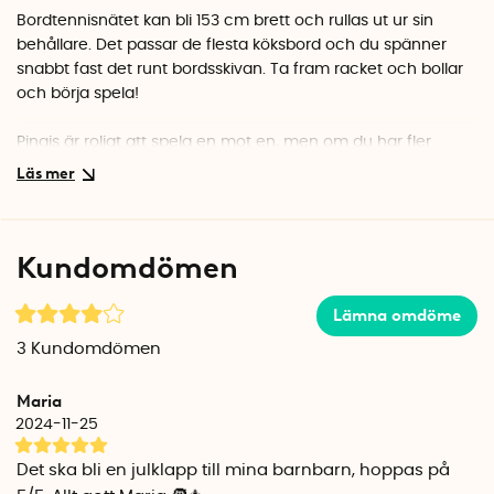
Bordtennisnätet kan bli 153 cm brett och rullas ut ur sin
behållare. Det passar de flesta köksbord och du spänner
snabbt fast det runt bordsskivan. Ta fram racket och bollar
och börja spela!
Pingis är roligt att spela en mot en, men om du har fler
rackets hemma kan ni även spela rundpingis som är en
klassisk och rolig variant där ni tävlar flera personer
samtidigt mot varandra.
Kundomdömen
Fjädern som finns inuti rullen där nätet sitter ser till att nätet
alltid är spänt under tiden ni spelar. När ni spelat klart gör
fjädern att nätet rullas in automatiskt.
Lämna omdöme
3
Kundomdömen
Bordtennissetet från Ridley's Games Room levereras i en fin
låda som är enkel att förvara, ta med på resan, eller ge bort
Maria
i present.
2024-11-25
Innehåll:
Det ska bli en julklapp till mina barnbarn, hoppas på
1 st pingisnät