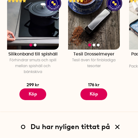
Silikonband till spishäll
Tesil Drosselmeyer
Pac
Förhindrar smuts och spill
Tesil även för finbladiga
mellan spishäll och
tesorter
Pack
bänkskiva
299 kr
176 kr
Köp
Köp
Du har nyligen tittat på