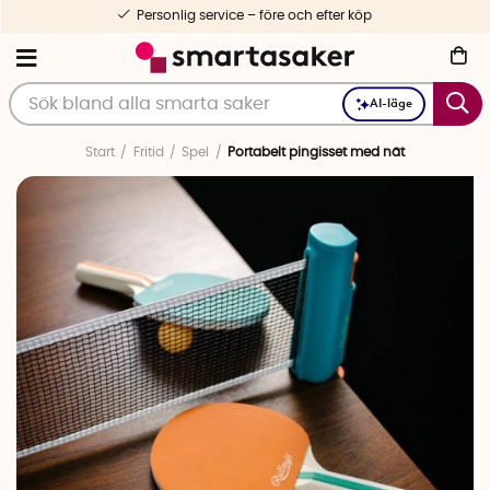
Personlig service – före och efter köp
AI-läge
Start
Fritid
Spel
Portabelt pingisset med nät