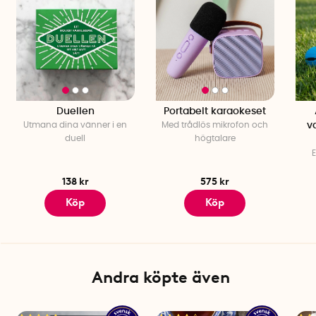
Duellen
Portabelt karaokeset
Utmana dina vänner i en
Med trådlös mikrofon och
v
duell
högtalare
E
138 kr
575 kr
Köp
Köp
Andra köpte även