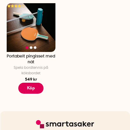
Portabelt pingisset med
nät
Spela bordtennis på
köksbordet
549 kr
Köp