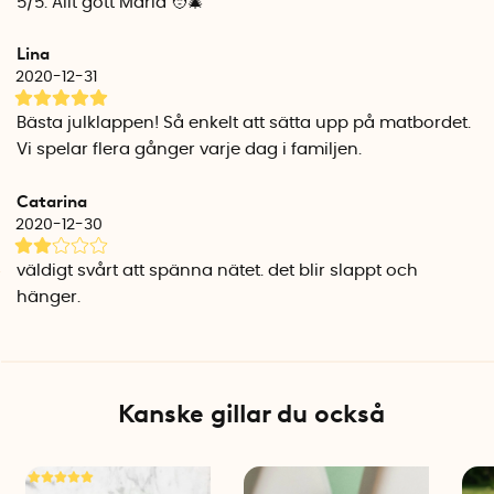
5/5. Allt gott Maria 🧑‍🎄
2 st bordtennisrack
3 st pingisbollar
Lina
2020-12-31
Mått låda: 27,5 cm x 16,5 cm x 8,5 cm.
Bästa julklappen! Så enkelt att sätta upp på matbordet.
Vi spelar flera gånger varje dag i familjen.
Catarina
2020-12-30
väldigt svårt att spänna nätet. det blir slappt och
hänger.
Kanske gillar du också