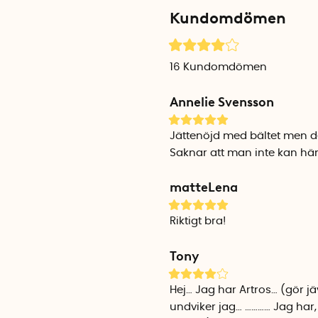
Kundomdömen
Bärbältet levereras komplet
sytt i slitstarkt vattenavvis
livemedelsgodkänd polyprop
och går bra att diska i mask
16
Kundomdömen
Annelie Svensson
2 liter med rött bälte
Höjd: 15 cm
Diameter: 14 cm
Jättenöjd med bältet men den
Bältets maxlängd: 122 cm
Saknar att man inte kan hän
Vikt: ca 300 gram
matteLena
Riktigt bra!
Tony
Hej… Jag har Artros… (gör jä
undviker jag… ………… Jag har