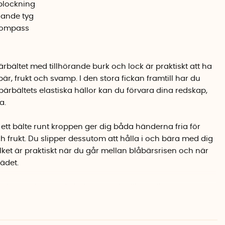
rplockning
isande tyg
 kompass
bältet med tillhörande burk och lock är praktiskt att ha
är, frukt och svamp. I den stora fickan framtill har du
bärbältets elastiska hällor kan du förvara dina redskap,
a.
 ett bälte runt kroppen ger dig båda händerna fria för
 frukt. Du slipper dessutom att hålla i och bära med dig
et är praktiskt när du går mellan blåbärsrisen och när
rädet.
ndra sysslor när du behöver en lättillgänglig
derna fria. Så som när du snickrar, hänger tvätt, målar,