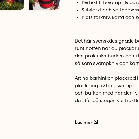
Perfekt till svamp- & bä
Slitstarkt och vattenavv
Plats förkniv, karta och
Det här svenskdesignade bär
runt höften när du plockar b
den praktiska burken och i 
så som svampkniv och kart
Att ha bärhinken placerad i
plockning av bär, svamp och
och burken med handen, vilk
du står på stegen vid fruktt
Bärbältet passar även för a
förvaringsburk och båda hän
sår, eller rensar ogräs gräs.