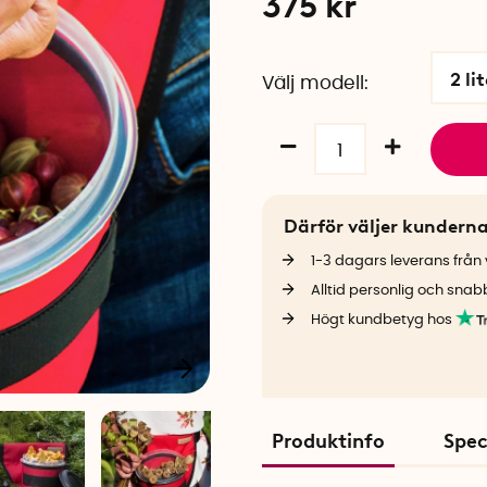
375
kr
2 li
Välj modell
Därför väljer kundern
1-3 dagars leverans från v
Alltid personlig och snab
Högt kundbetyg hos
Produktinfo
Spec