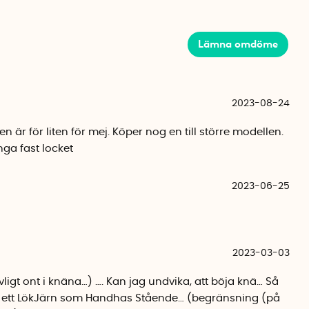
t med bälte, burk och lock. Det justerbara midjebältet är
ande tyg. Burken och locket är tillverkade i
Lämna omdöme
en- och polyetenplast. Burken är mikro- och fryståligt
in.
2023-08-24
 är för liten för mej. Köper nog en till större modellen.
ga fast locket
2023-06-25
2023-03-03
vligt ont i knäna…) …. Kan jag undvika, att böja knä… Så
, ett LökJärn som Handhas Stående… (begränsning (på