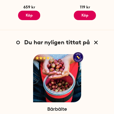
659 kr
119 kr
Köp
Köp
Du har nyligen tittat på
Bärbälte