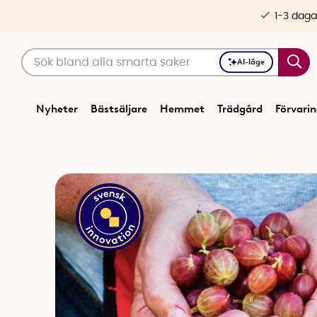
1-3 daga
AI-läge
Nyheter
Bästsäljare
Hemmet
Trädgård
Förvari