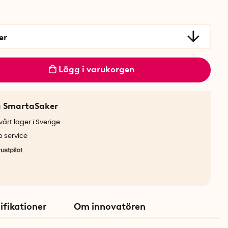
ter
Lägg i varukorgen
a SmartaSaker
årt lager i Sverige
b service
ifikationer
Om innovatören