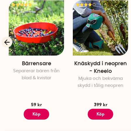
Bärrensare
Knäskydd i neopren
Separerar bären från
- Kneelo
blad & kvistar
Mjuka och bekväma
skydd i tålig neopren
59 kr
399 kr
Köp
Köp