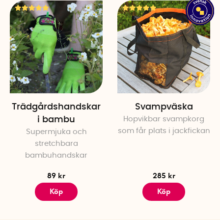
Trädgårdshandskar
Svampväska
i bambu
Hopvikbar svampkorg
som får plats i jackfickan
Supermjuka och
stretchbara
bambuhandskar
89 kr
285 kr
Köp
Köp