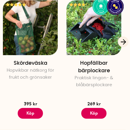
Skördeväska
Hopfällbar
Hopvikbar nätkorg för
bärplockare
frukt och grönsaker
Praktisk lingon- &
blåbärsplockare
395 kr
269 kr
Köp
Köp