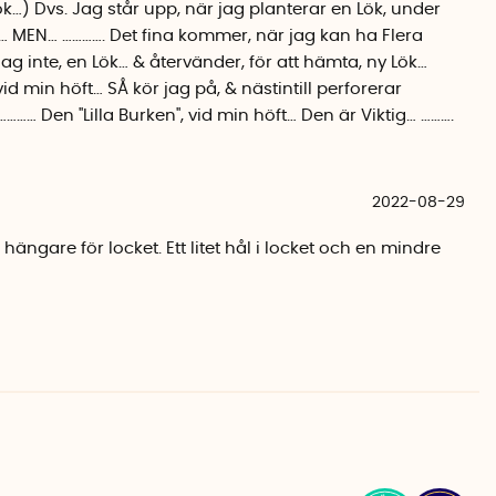
ök…) Dvs. Jag står upp, när jag planterar en Lök, under
a… MEN… …………. Det fina kommer, när jag kan ha Flera
jag inte, en Lök… & återvänder, för att hämta, ny Lök…
, vid min höft… SÅ kör jag på, & nästintill perforerar
… Den ''Lilla Burken'', vid min höft… Den är Viktig… ……….
2022-08-29
hängare för locket. Ett litet hål i locket och en mindre