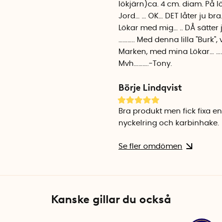
lökjärn)ca. 4 cm. diam. På l
Jord… … OK… DET låter ju br
Lökar med mig… .. DÅ sätter 
……….. Med denna lilla ''Burk''
Marken, med mina Lökar… …………
Mvh……….-Tony.
Börje Lindqvist
Bra produkt men fick fixa en 
nyckelring och karbinhake.
Se fler omdömen
Kanske gillar du också