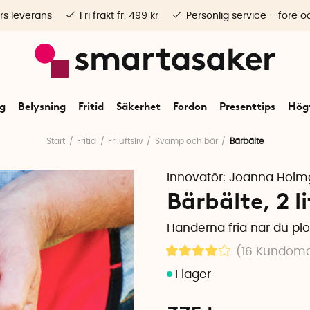
rs leverans
Fri frakt fr. 499 kr
Personlig service – före o
ng
Belysning
Fritid
Säkerhet
Fordon
Presenttips
Högt
Start
Fritid
Friluftsliv
Svamp och bär
Bärbälte
Innovatör:
Joanna Holm
Bärbälte, 2 li
Händerna fria när du plo
(16
Kundom