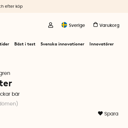
ch efter köp
Sverige
Varukorg
ider
Bäst i test
Svenska innovationer
Innovatörer
gren
ter
ckar bär
dömen
)
Spara