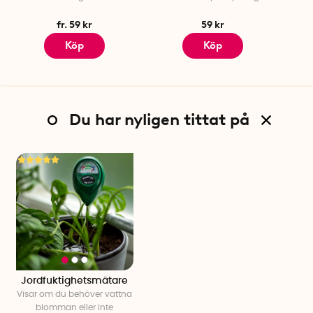
fr. 59 kr
59 kr
Köp
Köp
Du har nyligen tittat på
Jordfuktighetsmätare
Visar om du behöver vattna
blomman eller inte