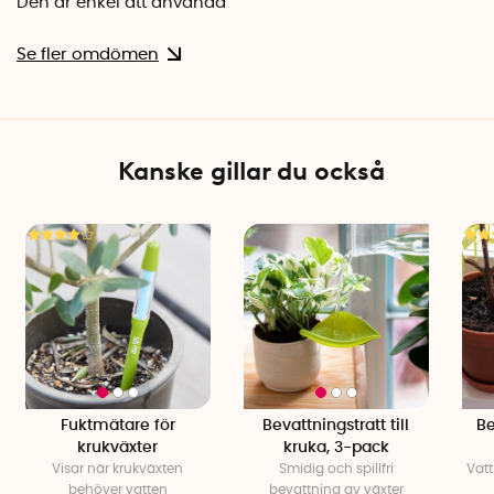
Den är enkel att använda
Se fler omdömen
Kanske gillar du också
Fuktmätare för
Bevattningstratt till
Be
krukväxter
kruka, 3-pack
Visar när krukväxten
Smidig och spillfri
Vat
behöver vatten
bevattning av växter