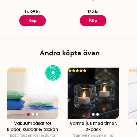
fr. 69 kr
175 kr
Köp
Köp
Andra köpte även
Vakuumpåsar för
Värmeljus med timer,
kläder, kuddar & täcken
2-pack
Bäst i test enligt Testfakta
Varmvit mysbelysning