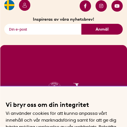
Innovatörer
Bästsäljare
Fyndhörnan
Inspireras av våra nyhetsbrev!
Se alla smarta saker
Anmäl
Vi bryr oss om din integritet
Vi använder cookies för att kunna anpassa vårt
innehåll och vår marknadsföring samt för att ge dig