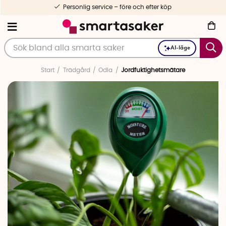
Personlig service – före och efter köp
AI-läge
Start
Trädgård
Odla
Jordfuktighetsmätare