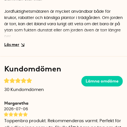
Jordfuktighetsmätaren är mycket användbar både för
krukor, rabatter och känsliga plantor i trädgården. Om jorden
är torr, kan det ibland vara lurigt att veta om det bara är på
ytan som fukten dunstat eller om jorden även är torr längre
ner.
Hur använder jag jordfuktighetsmätaren?
Stick ner nålen ca 3/4 i krukans djup och läs av mätaren.
Mätaren är graderad mellan 1-10, 1 är torrt och 10 är fuktigt.
Kundomdömen
När du läst av mätaren tar du bort fuktsensorn och vattnar
blomman efter behov. Därefter kan du mäta jordfuktigheten
i nästa kruka.
Lämna omdöme
30
Kundomdömen
Torka av nålen mellan varje kruka, så att det inte sitter kvar
fuktig jord på nålen som kan göra att den mäter fel i nästa
Margaretha
kruka. Jordfuktighetsmätaren ska inte lämnas kvar i jorden.
2026-07-06
Jordfuktighetsmätaren behöver inga batterier och du kan
Toppenbra produkt. Rekommenderas varmt. Perfekt för
använda den så snart du packat upp den.