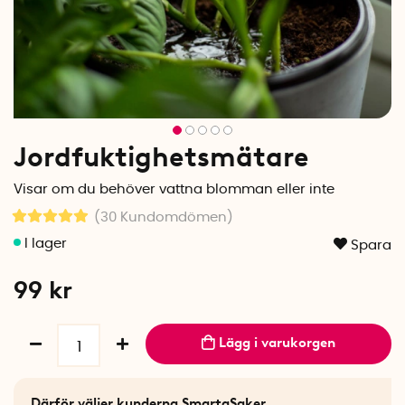
Jordfuktighetsmätare
Visar om du behöver vattna blomman eller inte
(30
Kundomdömen
)
Spara
99
kr
Lägg i varukorgen
Därför väljer kunderna SmartaSaker