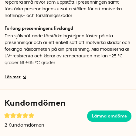
reparera små revor som uppstått i presenningen samt
förstärka presenningens utsatta ställen för att motverka
nötnings- och förslitningsskador.
Förläng presenningens livslängd
Den självhäftande förstärkningstejpen fäster på alla
presenningar och är ett enkelt sätt att motverka skador och
förlänga hållbarheten på din presenning. Alla modellerna är
UV-resistenta och klarar av temperaturen mellan -25 °C
grader till +65 °C grader.
Välj mellan 3 olika utföranden
Förstärkningstejpen finns i tre olika utföranden: ett 5-pack
med stora runda lappar, ett 10-pack med fyrkantiga
förstärkningslappar för öljetter, samt ett 1-pack med en 5
Kundomdömen
meter lång och 10 cm bred rulle.
Lämna omdöme
Sätt en förstärkningslapp där presenningen riskerar att
skavas eller nötas. Sätt en öljettlapp vid öljetterna för att öka
2
Kundomdömen
bärkraftförmågan eller använd presenningstejpen på rulle