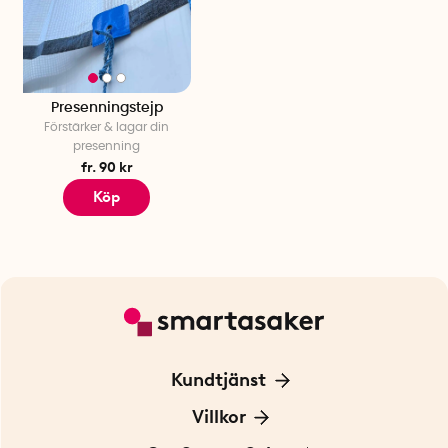
Presenningstejp
Förstärker & lagar din
presenning
fr. 90 kr
Köp
Kundtjänst
Kontakta oss
Villkor
För Företag