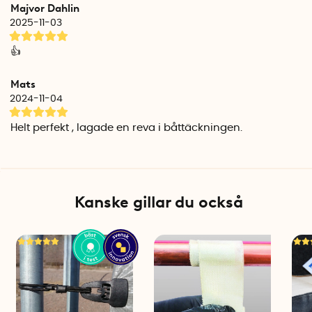
för att reparera små revor.
Majvor Dahlin
2025-11-03
Runda klisterlappar, 5-pack
Användningsområde: Förstärker presenningen och
👍
reparerar små revor.
Diameter: 20 cm i diameter
Mats
Vikt: ca 15 gram/st
2024-11-04
Färg: Blå
Material: PVC & PE
Helt perfekt , lagade en reva i båttäckningen.
Klister: Permanent starkt klister
Temperatur: -25 °C till + 65 °C grader
Öljetter, 10-pack
Användningsområde: Dubblar öljettens styrka.
Kanske gillar du också
Längd: 10 cm
Bredd: 10 cm
Öljett-hål: 1,5 cm i diameter
Vikt: ca 4 gram/st
Färg: Blå
Material: PVC & PE
Klister: Permanent starkt klister