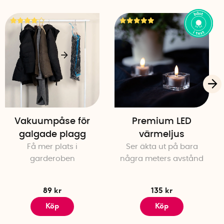
Vakuumpåse för
Premium LED
galgade plagg
värmeljus
Få mer plats i
Ser äkta ut på bara
garderoben
några meters avstånd
89 kr
135 kr
Köp
Köp