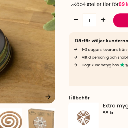
Köp
4 st
eller fler för
89
Därför väljer kundern
1-3 dagars leverans från v
Alltid personlig och snab
Högt kundbetyg hos
Tillbehör
Extra myg
55 kr