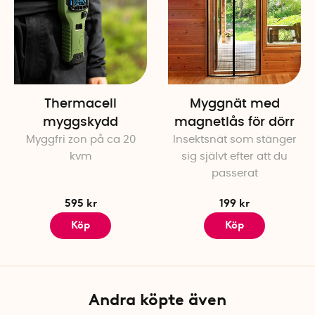
Thermacell
Myggnät med
myggskydd
magnetlås för dörr
Myggfri zon på ca 20
Insektsnät som stänger
kvm
sig självt efter att du
passerat
595 kr
199 kr
Köp
Köp
Andra köpte även