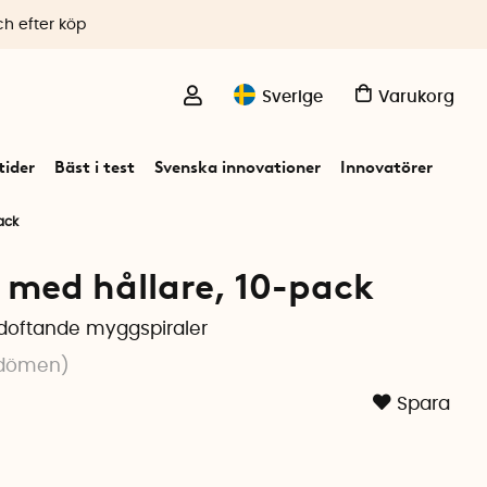
ch efter köp
Sverige
Varukorg
ider
Bäst i test
Svenska innovationer
Innovatörer
ack
 med hållare, 10-pack
adoftande myggspiraler
dömen
)
Spara