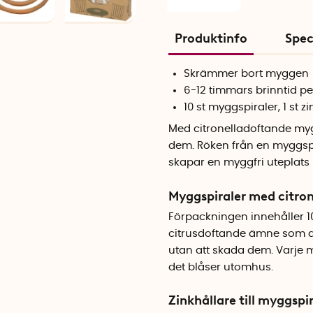
Produktinfo
Spec
Skrämmer bort myggen
6-12 timmars brinntid p
10 st myggspiraler, 1 st z
Med citronelladoftande my
dem. Röken från en myggspi
skapar en myggfri uteplats
Myggspiraler med citron
Förpackningen innehåller 10 
citrusdoftande ämne som a
utan att skada dem. Varje 
det blåser utomhus.
Zinkhållare till myggspi