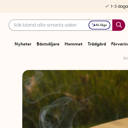
1-3 daga
AI-läge
Nyheter
Bästsäljare
Hemmet
Trädgård
Förvari
Sta