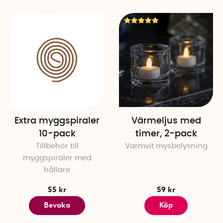
Extra myggspiraler
Värmeljus med
10-pack
timer, 2-pack
Tillbehör till
Varmvit mysbelysning
m
yggspiraler med
hållare
55 kr
59 kr
Bevaka
Köp