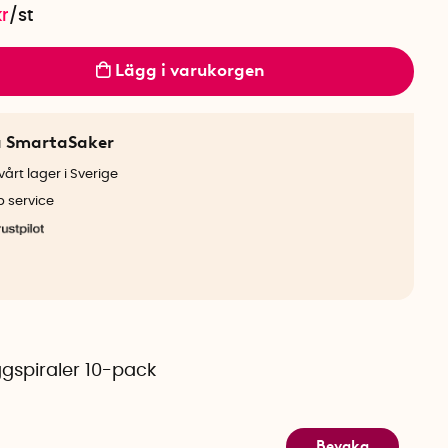
kr
/
st
Lägg i varukorgen
a SmartaSaker
årt lager i Sverige
b service
gspiraler 10-pack
Bevaka