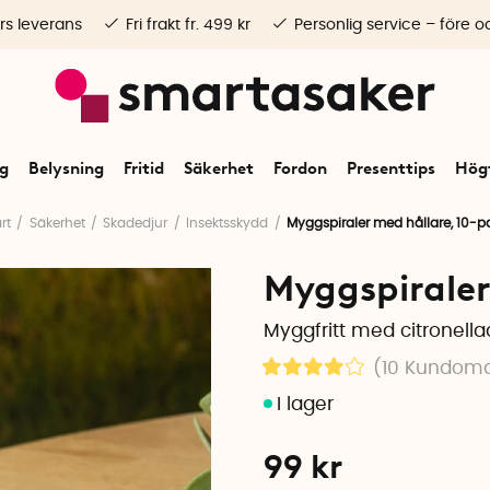
rs leverans
Fri frakt fr. 499 kr
Personlig service – före o
ng
Belysning
Fritid
Säkerhet
Fordon
Presenttips
Högt
rt
Säkerhet
Skadedjur
Insektsskydd
Myggspiraler med hållare, 10-p
Myggspiraler
Myggfritt med citronell
(10
Kundom
99
kr