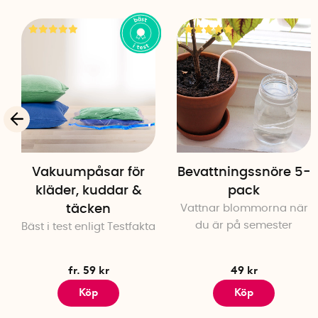
Vakuumpåsar för
Bevattningssnöre 5-
kläder, kuddar &
pack
täcken
Vattnar blommorna när
du är på semester
Bäst i test enligt Testfakta
fr. 59 kr
49 kr
Köp
Köp