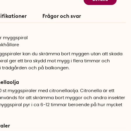
ifikationer
Frågor och svar
er myggspiral
inkhållare
ggspiraler kan du skrämma bort myggen utan att skada
ral ger ett bra skydd mot mygg i flera timmar och
 i trädgården och på balkongen.
ellaolja
st myggspiraler med citronellaolja. Citronella är ett
nvänds för att skrämma bort myggor och andra insekter
myggspiral pyr i ca 6-12 timmar beroende på hur mycket
raler