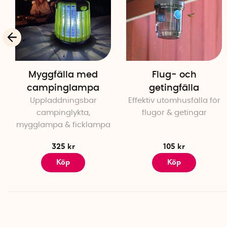
Myggfälla med
Flug- och
campinglampa
getingfälla
Uppladdningsbar
Effektiv utomhusfälla för
campinglykta,
flugor & getingar
mygglampa & ficklampa
325 kr
105 kr
Köp
Köp