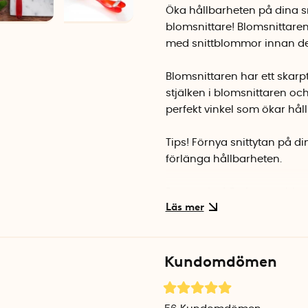
Öka hållbarheten på dina s
blomsnittare! Blomsnittaren
med snittblommor innan de 
Blomsnittaren har ett skarpt 
stjälken i blomsnittaren oc
perfekt vinkel som ökar hå
Tips! Förnya snittytan på di
förlänga hållbarheten.
Presenttips! Ge bort en blo
Det blir garanterat en omty
OBS! Blomsnittaren skickas i 
Kundomdömen