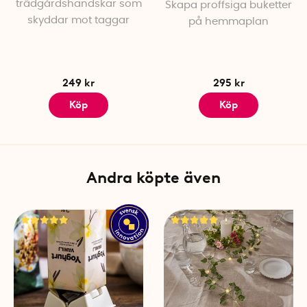
trädgårdshandskar som
Skapa proffsiga buketter
skyddar mot taggar
på hemmaplan
249 kr
295 kr
Köp
Köp
Andra köpte även