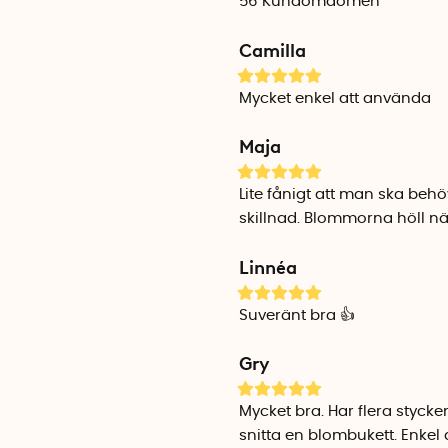
56
Kundomdömen
Camilla
Mycket enkel att använda
Maja
Lite fånigt att man ska behö
skillnad. Blommorna höll näs
Linnéa
Suveränt bra 👍
Gry
Mycket bra. Har flera styc
snitta en blombukett. Enkel