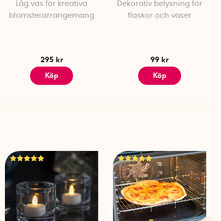
Låg vas för kreativa
Dekorativ belysning för
blomsterarrangemang
flaskor och vaser
295 kr
99 kr
Köp
Köp