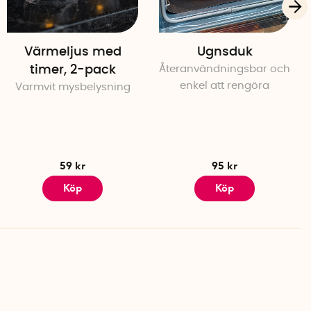
Värmeljus med
Ugnsduk
timer, 2-pack
Återanvändningsbar och
enkel att rengöra
Varmvit mysbelysning
59 kr
95 kr
Köp
Köp