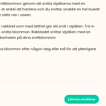
nittblommor genom att snitta stjälkarna med en
 är enkel att hantera och du snittar snabbt en hel bukett
sätts ner i vasen.
rakblad som med lätthet gör ett snitt i stjälken. Trä in
h snitta blomman. Rakbladet snittar stjälken med en
llbarheten på dina snittblommor.
na blommor efter någon dag eller två för att ytterligare
msnittare tillsammans med en stor bukett snittblommor.
ckt present!
osorterade färger: Röd, blå, lila, orange eller rosa.
Lämna omdöme