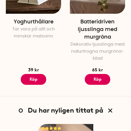
Yoghurthållare
Batteridriven
Tar vara på allt och
ljusslinga med
minskar matsvinn
murgröna
Dekorativ ljusslinga med
naturtrogna murgröna-
blad
39 kr
65 kr
Köp
Köp
Du har nyligen tittat på