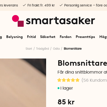
rs leverans
Fri frakt fr. 499 kr
Personlig service – före o
ng
Belysning
Fritid
Säkerhet
Fordon
Presenttips
Högt
Start
Trädgård
Odla
Blomsnittare
Blomsnittar
Får dina snittblommor at
(56
Kundo
85
kr