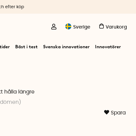
ch efter köp
Sverige
Varukorg
ider
Bäst i test
Svenska innovationer
Innovatörer
e
t hålla längre
mdömen
)
Spara