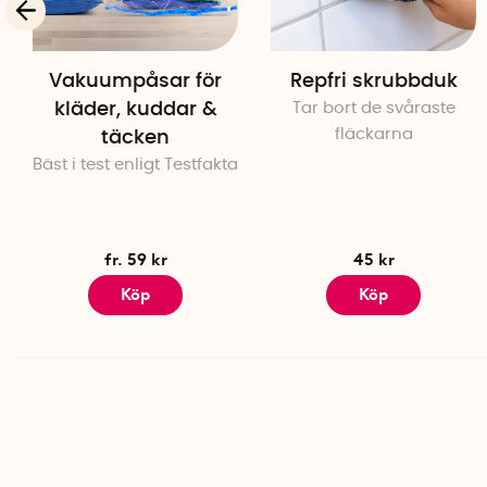
Vakuumpåsar för
Repfri skrubbduk
kläder, kuddar &
Tar bort de svåraste
fläckarna
täcken
Bäst i test enligt Testfakta
fr. 59 kr
45 kr
Köp
Köp