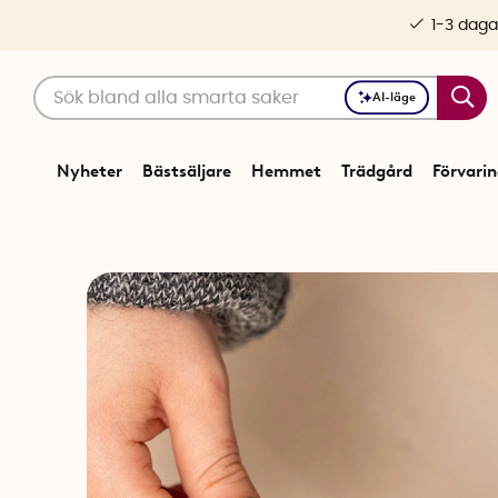
1-3 daga
AI-läge
Nyheter
Bästsäljare
Hemmet
Trädgård
Förvari