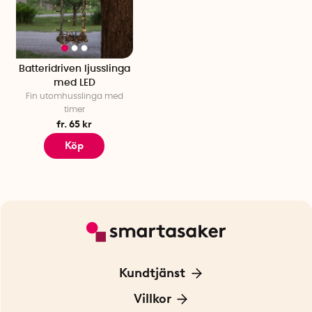
Batteridriven ljusslinga
med LED
Fin utomhusslinga med
timer
fr. 65 kr
Köp
Kundtjänst
Kontakta oss
Villkor