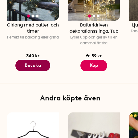
Girlang med batteri och
Batteridriven
Lju
timer
dekorationsslinga, Tub
Tän
Perfekt till balkong eller grind
Lyser upp och ger liv till en
gammal flaska
340 kr
fr. 59 kr
Bevaka
Köp
Andra köpte även