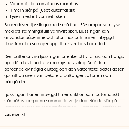
Vattentät, kan användas utomhus
Timern slår på ljuset automatiskt
Lyser med ett varmvitt sken
Batteridriven ljusslinga med små fina LED-lampor som lyser
med ett stämningsfullt varmvitt sken. Ljusslingan kan
användas både inne och utomhus och har en inbyggd
timerfunktion som ger upp till tre veckors batteritid.
Den batteridrivna ljusslingan är enkel att vira fast och hänga
upp där du vill ha lite extra mysbelysning. Du är inte
beroende av några eluttag och den vattentäta batteridosan
gör att du även kan dekorera balkongen, altanen och
trädgården.
Ljusslingan har en inbyggd timerfunktion som automatiskt
slår på/av lamporna samma tid varje dag. När du slår på
lamporna lyser de med ett fast sken i 6 timmar. Därefter är
lamporna släckta i 18 timmar. Nästa dag slår ljusslingan på
sig själv automatiskt samma tid som du satte på slingan
dagen innan.