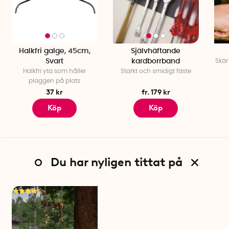
Halkfri galge, 45cm,
Självhäftande
Svart
kardborrband
Skär
Halkfri yta som håller
Starkt och smidigt fäste
plaggen på plats
37 kr
fr. 179 kr
Köp
Köp
Du har nyligen tittat på