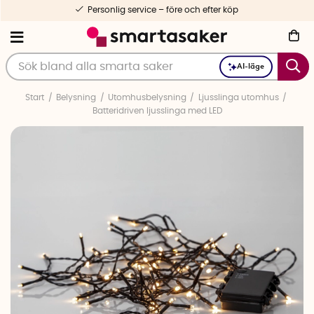
Personlig service – före och efter köp
AI-läge
Start
Belysning
Utomhusbelysning
Ljusslinga utomhus
Batteridriven ljusslinga med LED