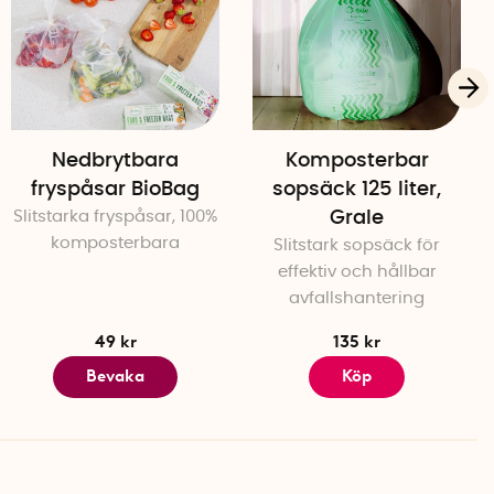
ktivt kolfilter som räcker för cirka 60 användningar. När
ts det smidigt utan verktyg. Behållaren tas enkelt ur för
 här för tillbehörsprodukten extrafilter
.
Nedbrytbara
Komposterbar
fryspåsar BioBag
sopsäck 125 liter,
Slitstarka fryspåsar, 100%
Grale
komposterbara
Slitstark sopsäck för
effektiv och hållbar
avfallshantering
49 kr
135 kr
Bevaka
Köp