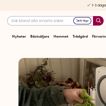
1-3 daga
AI-läge
Nyheter
Bästsäljare
Hemmet
Trädgård
Förvari