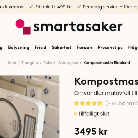
rs leverans
Fri frakt fr. 499 kr
Personlig service – före o
ng
Belysning
Fritid
Säkerhet
Fordon
Presenttips
Högt
Start
Trädgård
Bokashi & kompost
Kompostmaskin Bioblend
Kompostmask
Omvandlar matavfall till
(3
Kundom
3495
kr