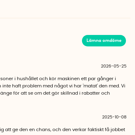
dnivå på under 60 dB, vilket motsvarar ljudet från en
ra oönskad lukt har maskinen ett patenterat
ol som effektivt neutraliserar dofter.
Lämna omdöme
ster
 bryta ned ett brett spektrum av organiskt avfall. Förutom
rar den även kött, fisk, mejeriprodukter, bröd, kaffefilter,
2026-05-25
ester. För bästa resultat är det bra att mixa olika typer
grönsakskärnor, större kvistar samt köttben bör undvikas
ersoner i hushållet och kör maskinen ett par gånger i
n i botten.
 inte haft problem med något vi har 'matat' den med. Vi
t länge för att se om det gör skillnad i rabatter och
t runt
ll kompostering påverkas BioBlend inte av kyla, platsbrist
ommer ut ur maskinen är rik på organiska ämnen, kväve,
2025-10-08
 näringsämnen som stärker växters tillväxt och jordens
porös, lätt att hantera och helt fri från skadliga tillsatser.
lig att ge den en chans, och den verkar faktiskt få jobbet