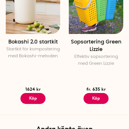
Bioblend levereras med ett a
det är dags för filterbyte by
rengöring vid behov.
Klicka
Bokashi 2.0 startkit
Sopsortering Green
Startkit för kompostering
Lizzie
med Bokashi-metoden
Effektiv sopsortering
med Green Lizzie
1624 kr
fr. 635 kr
Köp
Köp
Specifikationer
Andra köpte även