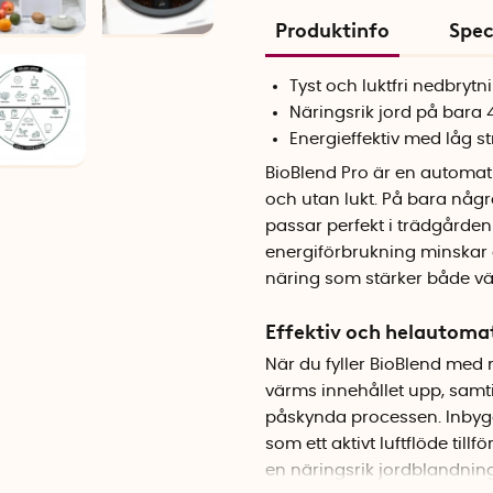
Produktinfo
Spec
Tyst och luktfri nedbrytn
Näringsrik jord på bara
Energieffektiv med låg 
BioBlend Pro är en automat
och utan lukt. På bara någr
passar perfekt i trädgården
energiförbrukning minskar d
näring som stärker både väx
Effektiv och helautoma
När du fyller BioBlend med 
värms innehållet upp, samtid
påskynda processen. Inbygg
som ett aktivt luftflöde till
en näringsrik jordblandning