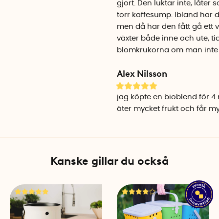
Den kan blandas i blomjord,
gjort. Den luktar inte, låte
Bioblend Pro har två progr
torr kaffesump. Ibland har de
Kompostmaskinen har ett fö
men då har den fått gå ett var
komposteringsprocessen.
växter både inne och ute, ti
blomkrukorna om man inte gr
Kompakt format och enk
Alex Nilsson
Med sina mått på 40 × 33 × 
även i mindre kök. Den rymmer
jag köpte en bioblend för 
matavfall för ett hushåll.
äter mycket frukt och får myc
Gör så här
Fyll behållaren, tryck på k
locket och lägga i mer avf
Kanske gillar du också
inte om, så det nya avfallet
inte tömma behållaren efter 
önskar.
Filterbyte