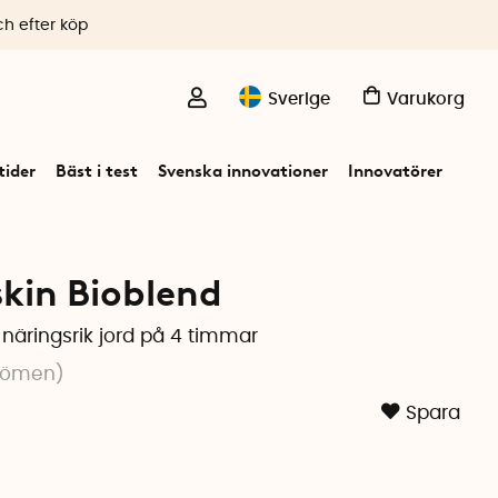
ch efter köp
Sverige
Varukorg
ider
Bäst i test
Svenska innovationer
Innovatörer
in Bioblend
 näringsrik jord på 4 timmar
dömen
)
Spara