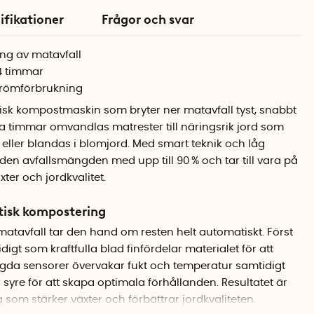
ifikationer
Frågor och svar
ing av matavfall
 4 timmar
strömförbrukning
isk kompostmaskin som bryter ner matavfall tyst, snabbt
a timmar omvandlas matrester till näringsrik jord som
 eller blandas i blomjord. Med smart teknik och låg
en avfallsmängden med upp till 90 % och tar till vara på
ter och jordkvalitet.
tisk kompostering
matavfall tar den hand om resten helt automatiskt. Först
igt som kraftfulla blad finfördelar materialet för att
da sensorer övervakar fukt och temperatur samtidigt
för syre för att skapa optimala förhållanden. Resultatet är
 som stärker växter och förbättrar jordkvaliteten.