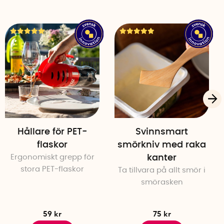
om en diskmaskin)
 per cykel
mmar)
Hållare för PET-
Svinnsmart
flaskor
smörkniv med raka
Ergonomiskt grepp för
kanter
stora PET-flaskor
Ta tillvara på allt smör i
smörasken
59 kr
75 kr