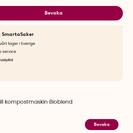
Bevaka
a SmartaSaker
årt lager i Sverige
b service
 till kompostmaskin Bioblend
Bevaka