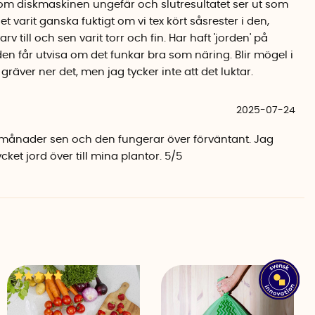
 spridas på gräsmattan eller användas i rabatter.
r som diskmaskinen ungefär och slutresultatet ser ut som
amlägen som tar antingen 4 eller 6 timmar.
t varit ganska fuktigt om vi tex kört såsrester i den,
nster på ovansidan som gör att du enkelt kan följa hela
v till och sen varit torr och fin. Har haft 'jorden' på
den får utvisa om det funkar bra som näring. Blir mögel i
äver ner det, men jag tycker inte att det luktar.
el att placera
30 cm och en vikt på 9 kg är BioBlend enkel att placera
2025-07-24
 2,2 liter per cykel – tillräckligt för flera dagars
4 månader sen och den fungerar över förväntant. Jag
ket jord över till mina plantor. 5/5
nappen och låt BioBlend göra jobbet. Det går att öppna
all under en pågående cykel. Programmet startar dock
 bryts kanske inte ner helt förrän nästa cykel. Du behöver
varje cykel, utan kan vänta tills den är full om du