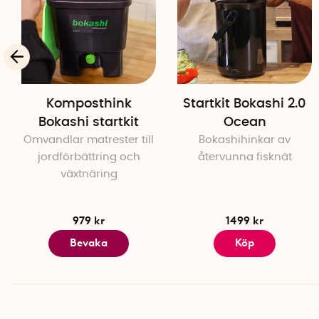
Komposthink
Startkit Bokashi 2.0
Bokashi startkit
Ocean
Omvandlar matrester till
Bokashihinkar av
jordförbättring och
återvunna fisknät
växtnäring
979 kr
1499 kr
Bevaka
Köp