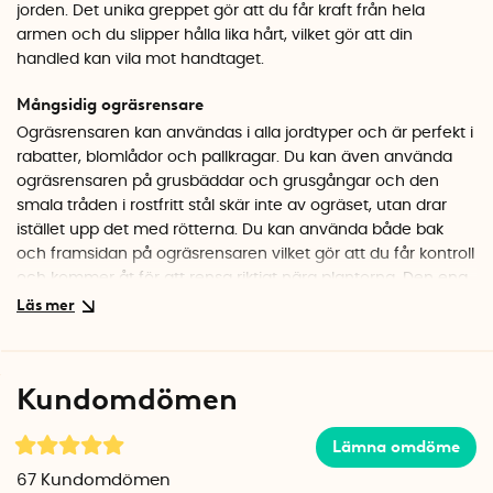
jorden. Det unika greppet gör att du får kraft från hela
armen och du slipper hålla lika hårt, vilket gör att din
handled kan vila mot handtaget.
Mångsidig ogräsrensare
Ogräsrensaren kan användas i alla jordtyper och är perfekt i
rabatter, blomlådor och pallkragar. Du kan även använda
ogräsrensaren på grusbäddar och grusgångar och den
smala tråden i rostfritt stål skär inte av ogräset, utan drar
istället upp det med rötterna. Du kan använda både bak
och framsidan på ogräsrensaren vilket gör att du får kontroll
och kommer åt för att rensa riktigt nära plantorna. Den ena
sidan är 2 cm bred och den andra sidan är 6 cm bred.
Skonsam mot kroppen – effektiv i trädgården
Ogräsrensaren är utformad för att minska belastningen på
Kundomdömen
händer och handleder, vilket gör den idealisk för både äldre
trädgårdsentusiaster och dig som vill undvika onödig
Lämna omdöme
ansträngning. Verktyget ligger stadigt i handen och ger en
naturlig arbetsställning när du rensar, även vid längre
67
Kundomdömen