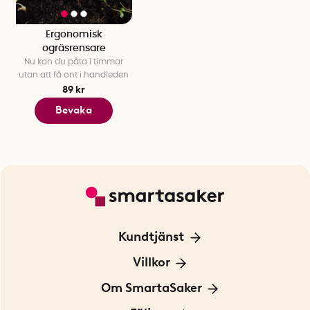
Ergonomisk
ogräsrensare
Nu kan du påta i timmar
utan att få ont i handleden
89 kr
Bevaka
Kundtjänst
Kontakta oss
Villkor
För Företag
Frakt och leverans
Om SmartaSaker
Personuppgiftspolicy