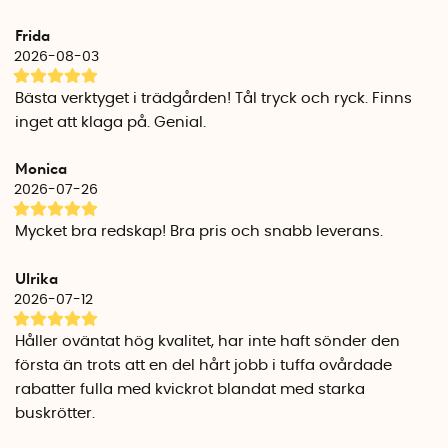
trädgårdspass.
Frida
Hållbart material för långvarig användning
2026-08-03
Ogräsrensaren är tillverkad i polypropen och rostfritt stål
som står emot fukt, jord och slitage. Det smala stålet skär
Bästa verktyget i trädgården! Tål tryck och ryck. Finns
inte av ogräset som många andra verktyg – det fångar upp
inget att klaga på. Genial.
rötterna och drar upp dem ur jorden, vilket minskar risken
för att ogräset växer tillbaka.
Monica
2026-07-26
Specifikationer
Längd: 23,5 cm
Mycket bra redskap! Bra pris och snabb leverans.
Bredd: 7 cm
Tillverkningsland: Sverige
Ulrika
2026-07-12
Håller oväntat hög kvalitet, har inte haft sönder den
första än trots att en del hårt jobb i tuffa ovårdade
rabatter fulla med kvickrot blandat med starka
buskrötter.