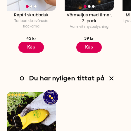
Repfri skrubbduk
Värmeljus med timer,
Mi
Tar bort de svåraste
2-pack
Lys 
fläckarna
Varmvit mysbelysning
45 kr
59 kr
Köp
Köp
Du har nyligen tittat på