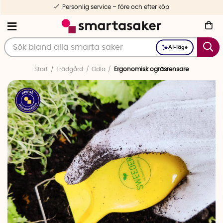
Personlig service – före och efter köp
AI-läge
Start
Trädgård
Odla
Ergonomisk ogräsrensare