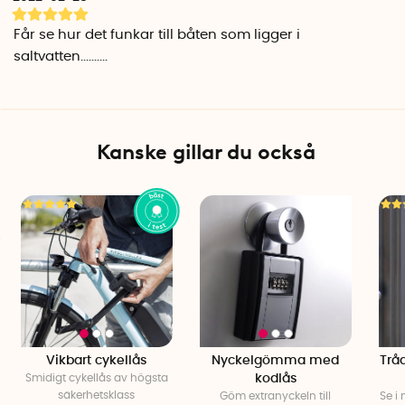
Small
Får se hur det funkar till båten som ligger i
Säkerhetsklass: Nivå 6/10
saltvatten..........
Bredd: 55 mm
Höjd: 81,5 mm
Bygelhöjd: 27,5 mm
Bygelbredd: 23,5 mm
Bygeltjocklek: 9 mm
Kanske gillar du också
Vikt: 232 gram
Large
Säkerhetsklass: Nivå 6/10
Bredd: 55 mm
Höjd: 135 mm
Bygelhöjd: 80 mm
Bygelbredd: 23,5 mm
Bygeltjocklek: 9 mm
Vikt: 298 gram
Vikbart cykellås
Nyckelgömma med
Trå
Smidigt cykellås av högsta
kodlås
säkerhetsklass
Göm extranyckeln till
Se i