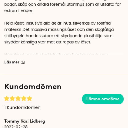
bodar, skåp och andra föremål utomhus som är utsatta för
extremt väder.
Hela låset, inklusive alla delar inuti, tillverkas av rostfria
material. Det massiva mässingslåset och den slagtåliga
stålbygeln har dessutom ett skyddande plasthölje som
skyddar känsliga ytor mot att repas av låset.
Hänglåset har ett skyddslock som hindrar smuts och
stänkvatten från att ta sig in i låsmekanismen. Låset har
även inbyggda dräneringskanaler som leder bort vatten och
smuts som hamnat inuti låset.
Kundomdömen
Det vattentäta hänglåset levereras med två nycklar. Du
behöver inte ha nyckeln i låset för att kunna trycka ner
Lämna omdöme
låsbygeln.
1
Kundomdömen
Låset tillverkas av det tyska familjeföretaget ABUS.
Tommy Karl Lidberg
Välj mellan kort (small) och lång (large) bygel.
2022-02-28