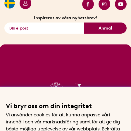
Innovatörer
Bästsäljare
Fyndhörnan
Inspireras av våra nyhetsbrev!
Se alla smarta saker
Anmäl
Vi bryr oss om din integritet
Vi använder cookies för att kunna anpassa vårt
innehåll och vår marknadsföring samt för att ge dig
bästa möjliga upplevelse av vår webbplats.
Bekräfta