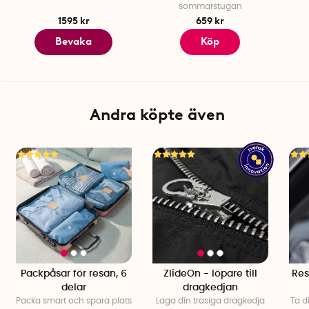
sommarstugan
1595 kr
659 kr
Bevaka
Köp
Andra köpte även
Packpåsar för resan, 6
ZlideOn - löpare till
Res
delar
dragkedjan
Packa smart och spara plats
Laga din trasiga dragkedja
Ta d