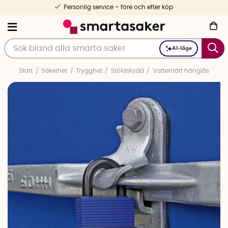
Personlig service – före och efter köp
AI-läge
Start
Säkerhet
Trygghet
Stöldskydd
Vattentätt hänglås