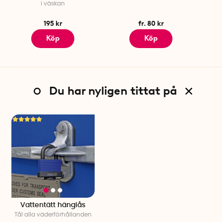
i väskan
195 kr
fr. 80 kr
Köp
Köp
Du har nyligen tittat på
Vattentätt hänglås
Tål alla väderförhållanden