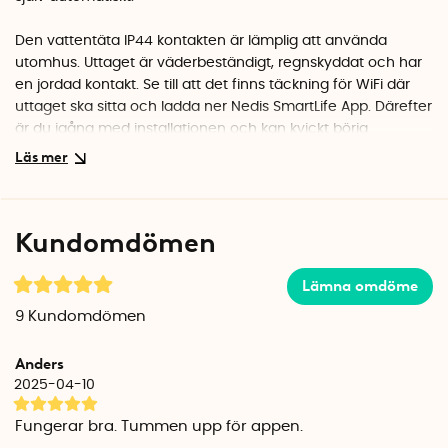
Den vattentäta IP44 kontakten är lämplig att använda
utomhus. Uttaget är väderbeständigt, regnskyddat och har
en jordad kontakt. Se till att det finns täckning för WiFi där
uttaget ska sitta och ladda ner Nedis SmartLife App. Därefter
är du igång med installationen och kan kvickt börja
använda uttaget.
Funktioner i appen
I appen kan du sätta på och stänga av uttaget manuellt var
Kundomdömen
du än befinner dig. Du kan även schemalägga
utomhuskontakten så att den automatiskt slår på/stänger
av sig själv efter fasta klockslag, eller efter andra parametrar
Lämna omdöme
så som solens uppgång och nedgång.
9
Kundomdömen
Om du har flera enheter från Nedis SmartLife installerade,
Anders
kan du koppla ihop dem i grupper och styra flera uttag med
2025-04-10
en knapptryckning.
Fungerar bra. Tummen upp för appen.
Visar strömförbrukningen