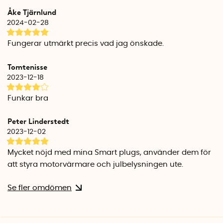
I appen kan du även se daglig strömförbrukning och den
Åke Tjärnlund
nuvarande strömförbrukningen. Det gör att du på ett enkelt
2024-02-28
sätt kan se och mäta vilka apparater som drar mycket
ström i hemmet.
Fungerar utmärkt precis vad jag önskade.
För hela familjen
Tomtenisse
I appen kan du tillåta andra familjemedlemmar och vänner
2023-12-18
att styra över ett eller flera uttag som är kopplade till ditt
smarta hem. Du kan dela styrningen med upp till 20 andra
Funkar bra
personer.
Peter Linderstedt
Nedis SmartLife App
2023-12-02
Appen Nedis SmartLife är en intuitiv och lättanvänd app
som du laddar ner till din telefon eller surfplatta. Appen är
Mycket nöjd med mina Smart plugs, använder dem för
kompatibel med Android och IOS enheter och finns att
att styra motorvärmare och julbelysningen ute.
hämta på Google Play och App Store.
Se fler omdömen
Nedis utomhuskontakt har stöd för röststyrning och är
kompatibel med Amazon Alexa och Google Home.