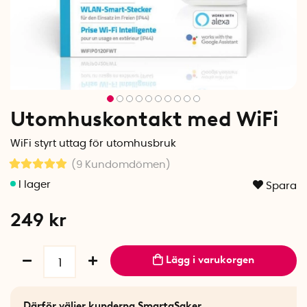
Utomhuskontakt med WiFi
WiFi styrt uttag för utomhusbruk
(9
Kundomdömen
)
Spara
249
kr
Lägg i varukorgen
Därför väljer kunderna SmartaSaker