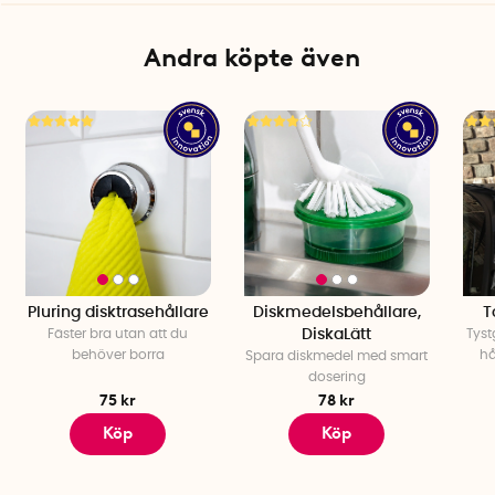
Andra köpte även
Pluring disktrasehållare
Diskmedelsbehållare,
T
Fäster bra utan att du
DiskaLätt
Tyst
behöver borra
hå
Spara diskmedel med smart
dosering
75 kr
78 kr
Köp
Köp