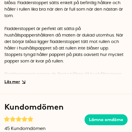
blåsa. Fladderstoppet sätts enkelt på befintlig hållare och
håller i rullen lika bra när den är full som när den nästan är
tom.
Fladderstoppet är perfekt att sätta på
hushållspappershållaren då maten är dukad utomhus. När
det börjar blåsa ligger fladderstoppet tätt mot rullen och
håller i hushållspappret så att rullen inte blåser upp.
Stoppets tyngd håller pappret på plats oavsett hur mycket
papper som är kvar på rullen.
Fladderstoppet passar de flesta hållare till hushållspapper
och träs enkelt över knoppen på hushållspappershållaren.
Fladderstoppet kan användas på pappersrullar som är upp
till 13 cm i diameter och förutom att fladderstoppet
motverkar att rullen blåser upp ger det även möjligheten att
Kundomdömen
riva av pappret med en hand.
Lämna omdöme
Det handgjorda fladderstoppet är tillverkat av 5 mm tjock
ståltråd och finns i färgerna svart och vitt.
45
Kundomdömen