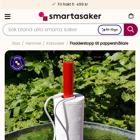
Fri frakt fr. 499 kr
AI-läge
Start
Hemmet
Kökssaker
Fladderstopp till pappershållare