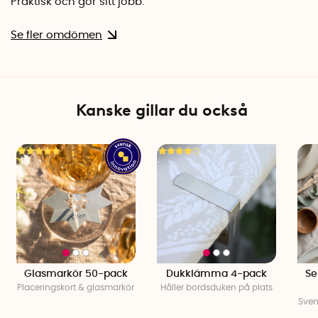
Praktisk och gör sitt jobb.
Se fler omdömen
Kanske gillar du också
Glasmarkör 50-pack
Dukklämma 4-pack
Se
Placeringskort & glasmarkör
Håller bordsduken på plats
Sven