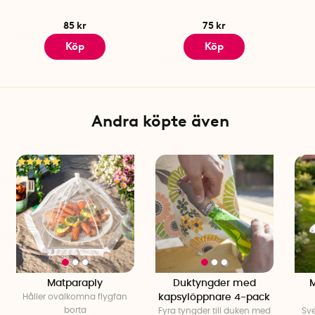
85 kr
75 kr
Köp
Köp
Andra köpte även
Matparaply
Duktyngder med
M
Håller ovälkomna flygfän
kapsylöppnare 4-pack
borta
Fyra tyngder till duken med
Sve