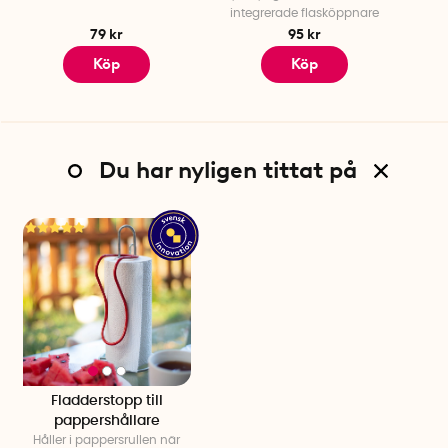
integrerade flasköppnare
79 kr
95 kr
Köp
Köp
Du har nyligen tittat på
Fladderstopp till
pappershållare
Håller i pappersrullen när