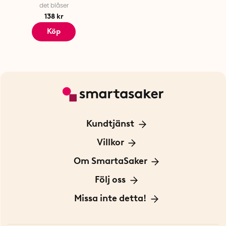
det blåser
138 kr
Köp
Kundtjänst
Kontakta oss
Villkor
För Företag
Frakt och leverans
Om SmartaSaker
Personuppgiftspolicy
Om oss
Följ oss
Köpvillkor
Vår historia
Blogg: Smarta tips
Missa inte detta!
Betalning
Hållbarhet
Press
Presentkort