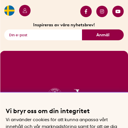
Butiker i Stockholm
Samarbeten
Bäst i test
Innovatörer
Bästsäljare
Fyndhörnan
Inspireras av våra nyhetsbrev!
Se alla smarta saker
Anmäl
Vi bryr oss om din integritet
Vi använder cookies för att kunna anpassa vårt
innehåll och vår marknadsföring samt för att ge dig