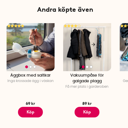
Andra köpte även
Äggbox med saltkar
Vakuumpåse för
Inga krossade ägg i väskan
galgade plagg
Ger
Få mer plats i garderoben
69 kr
89 kr
Köp
Köp