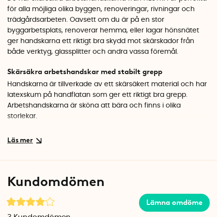
för alla möjliga olika byggen, renoveringar, rivningar och
trädgårdsarbeten. Oavsett om du är på en stor
byggarbetsplats, renoverar hemma, eller lagar hönsnätet
ger handskarna ett riktigt bra skydd mot skärskador från
både verktyg, glassplitter och andra vassa föremål.
Skärsäkra arbetshandskar med stabilt grepp
Handskarna är tillverkade av ett skärsäkert material och har
latexskum på handflatan som ger ett riktigt bra grepp.
Arbetshandskarna är sköna att bära och finns i olika
storlekar.
7 - small
8 - medium
9 - large
10 - Xlarge
Kundomdömen
11 - XXlarge
Lämna omdöme
De CE-märkta arbetshandskarna är tillverkade av det
svenska företaget HESTRA som i över 80 år har tillverkat