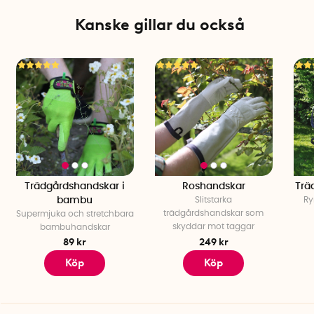
Kanske gillar du också
Trädgårdshandskar i
Roshandskar
Trä
bambu
Slitstarka
Ry
trädgårdshandskar som
Supermjuka och stretchbara
skyddar mot taggar
bambuhandskar
89 kr
249 kr
Köp
Köp