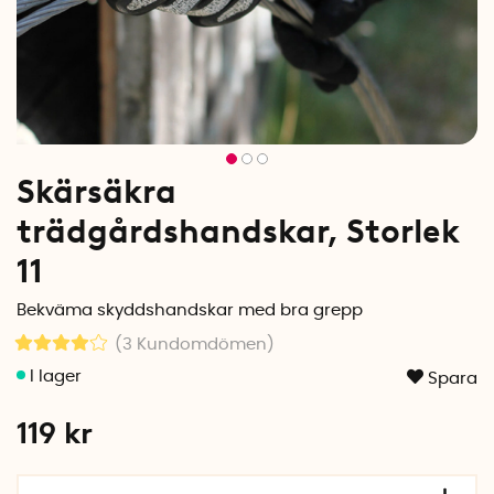
Skärsäkra
trädgårdshandskar, Storlek
11
Bekväma skyddshandskar med bra grepp
(3
Kundomdömen
)
Spara
119
kr