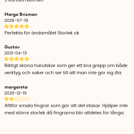
3
Kundomdömen
handskar av yttersta kvalité. Skärsäkra klass C, enligt EN388-
4540.
Marga Brisman
2026-07-19
Om Hestra
Hestra är ett svenskt handskföretag med rötter i Småland.
Perfekta för ändamålet Storlek ok
Med tydligt fokus på kvalitet, funktion och passform
utvecklas handskarna med stor omsorg om material och
Gustav
detaljer. Resultatet är tidlös design, hög komfort och pålitlig
2021-04-13
prestanda i alla sammanhang.
Klicka här för att upptäcka
hela vårt sortiment av Hestra-handskar
.
Riktigt sköna handskar som ger ett bra grepp om både
verktyg och saker och ser till att man inte gör sig illa.
margareta
2020-12-19
Alltför smala fingrar som gör att det stasar. Hjälper inte
med större storlek då fingrarna blir alldeles för långa.