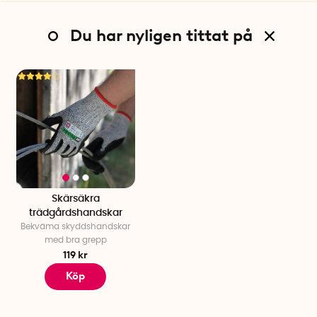
Du har nyligen tittat på
Skärsäkra
trädgårdshandskar
Bekväma skyddshandskar
med bra grepp
119 kr
Köp