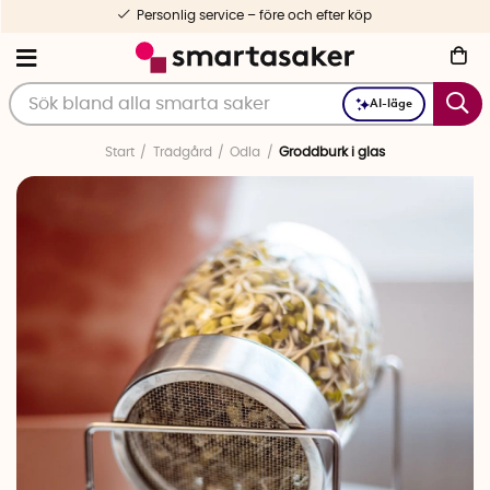
Personlig service – före och efter köp
AI-läge
Start
Trädgård
Odla
Groddburk i glas