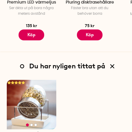
Premium LED värmeljus
Pluring disktrasehållare
Ser äkta ut på bara några
Fäster bra utan att du
meters avstånd
behöver borra
M
135 kr
75 kr
Köp
Köp
Du har nyligen tittat på