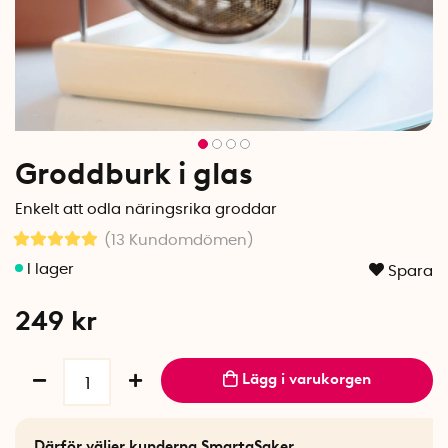
Groddburk i glas
Enkelt att odla näringsrika groddar
(13
Kundomdömen
)
Spara
249
kr
Lägg i varukorgen
Därför väljer kunderna SmartaSaker