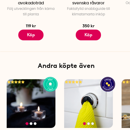
avokadoträd
svenska råvaror
Od
Följ utvecklingen från kärna
Faktafylld snabbguide till
till planta
klimatsmarta inköp
119 kr
350 kr
Köp
Köp
Andra köpte även