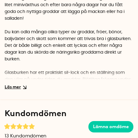
litet miniväxthus och efter bara några dagar har du fått
goda och nyttiga groddar att lägga på mackan eller ha i
salladen!
Du kan odla många olika typer av groddar, fröer, bönor,
baljväxter och skott som kommer att trivas bra i glasburken.
Det är både billigt och enkelt att lyckas och efter några
dagar kan du skörda de näringsrika groddarna direkt ur
burken.
Glasburken har ett praktiskt sil-lock och en ställning som
den vilar på under tiden du groddar. Blötlägg fröerna under
natten (ca 8-12 timmar) och häll av vattnet genom sil-
locket. Därefter ska groddarna sköljas 2 gånger om dagen
på morgonen och kvällen. Förvara burken upp och ner i
ställningen så att överflödigt vatten kan rinna ut i den
Kundomdömen
keramiska bottenplattan. Efter ca 2-5 dagar har groddarna
växt klart och är redo att ätas!
Lämna omdöme
Glasburken rymmer 8 dl och levereras med både sil-lock,
13
Kundomdömen