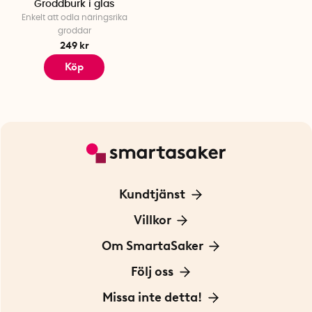
Groddburk i glas
Enkelt att odla näringsrika
groddar
249 kr
Köp
Kundtjänst
Kontakta oss
Villkor
För Företag
Frakt och leverans
Om SmartaSaker
Personuppgiftspolicy
Om oss
Följ oss
Köpvillkor
Vår historia
Blogg: Smarta tips
Missa inte detta!
Betalning