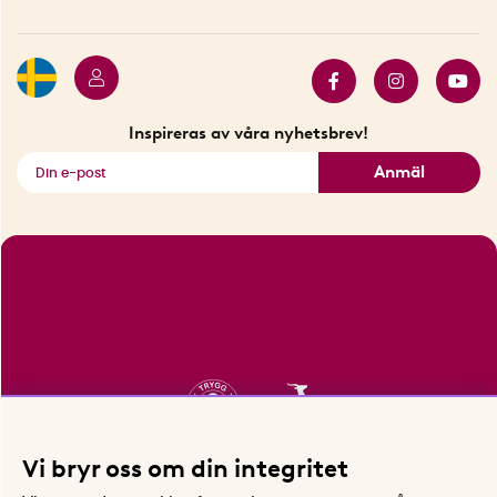
Hållbarhet
Press
Presentkort
Butiker i Stockholm
Samarbeten
Bäst i test
Innovatörer
Bästsäljare
Fyndhörnan
Inspireras av våra nyhetsbrev!
Se alla smarta saker
Anmäl
Vi bryr oss om din integritet