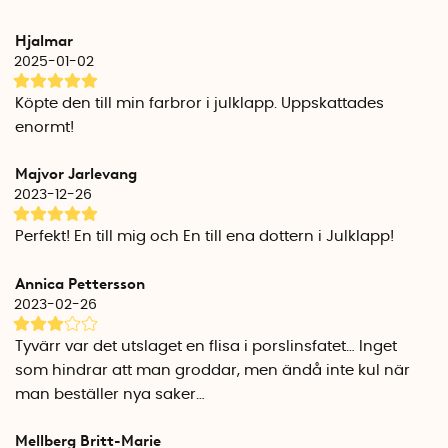
ställning och bottenplatta i keramik. Groddburken ska
förvaras i rumstemperatur (helst 18-23 °C grader) och ska
Hjalmar
inte stå i direkt solljus eller nära värmekällor under tiden
2025-01-02
groddarna växer. När groddarna är färdiga kan du ställa in
hela glasburken i kylskåpet och de håller då upp till ca en
Köpte den till min farbror i julklapp. Uppskattades
vecka.
enormt!
Förslag på groddar och andra växter att odla i burken:
Majvor Jarlevang
Alfalfa, mungbönor, linser, gula ärtor, vit quinoa och ärtskott.
2023-12-26
Tips! Komplettera med
fröer till groddburken
! Färdiga påsar
Perfekt! En till mig och En till ena dottern i Julklapp!
anpassade efter groddburken finns att köpa som tillbehör.
Annica Pettersson
Volym glasburk: 8 dl
2023-02-26
Mått glasburk: 13,5 cm x
Ø
10 cm
Mått bottenplatta: 14 cm x 14 cm x 3 cm
Tyvärr var det utslaget en flisa i porslinsfatet… Inget
som hindrar att man groddar, men ändå inte kul när
man beställer nya saker…
Mellberg Britt-Marie