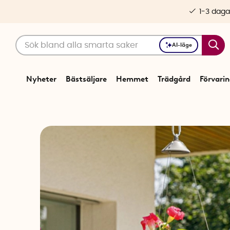
1-3 daga
AI-läge
Nyheter
Bästsäljare
Hemmet
Trädgård
Förvari