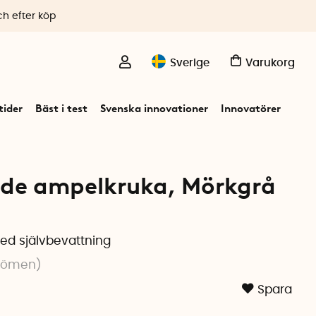
ch efter köp
Sverige
Varukorg
ider
Bäst i test
Svenska innovationer
Innovatörer
nde ampelkruka, Mörkgrå
d självbevattning
dömen
)
Spara