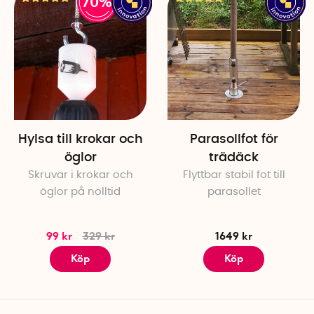
70%
Maxvikt upphängning: 18 kg
Lecakulor ingår.
Takkrok ingår ej.
Hylsa till krokar och
Parasollfot för
öglor
trädäck
Skruvar i krokar och
Flyttbar stabil fot till
öglor på nolltid
parasollet
99 kr
329 kr
1649 kr
Köp
Köp