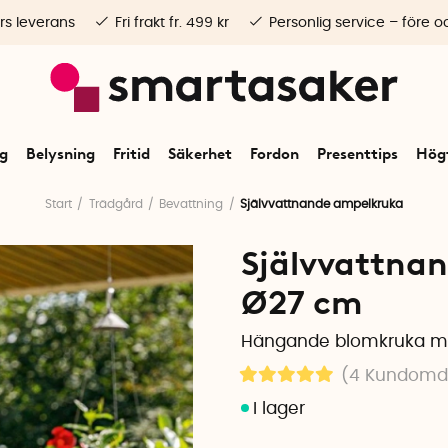
rs leverans
Fri frakt fr. 499 kr
Personlig service – före o
ng
Belysning
Fritid
Säkerhet
Fordon
Presenttips
Högt
Start
Trädgård
Bevattning
Självvattnande ampelkruka
Självvattna
Ø27 cm
Hängande blomkruka me
(4
Kundom