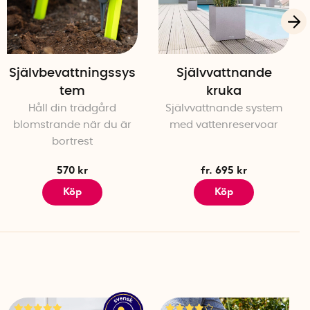
Självbevattningssys
Självvattnande
tem
kruka
Håll din trädgård
Självvattnande system
r, 15 cm hög
blomstrande när du är
med vattenreservoar
bortrest
570 kr
fr. 695 kr
Köp
Köp
r, 15 cm hög