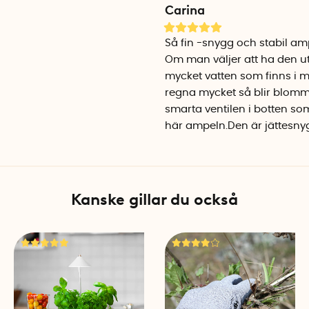
Carina
Om du har ampelkrukan inom
rinner över ut på golvet när 
Så fin -snygg och stabil am
Om man väljer att ha den ut
Montera krukan
mycket vatten som finns i 
Sätt ihop vattenindikatorn en
regna mycket så blir blomma
innerkrukan. Trä in upphän
smarta ventilen i botten s
kan nu hänga upp ampelkruk
här ampeln.Den är jättesnyg
även ställas på marken, ba
Material
Ampelkrukan tillverkas i Tys
Kanske gillar du också
UV-resistent och motverka
tillverkad av rostfritt stål.
Välj mellan två storlekar
Ampelkrukan finns att köpa
Ampelkruka 27