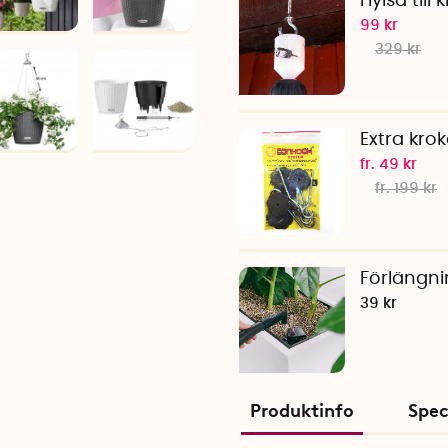
Hylsa till
99 kr
329 kr
Extra krok
fr. 49 kr
fr. 199 kr
Förlängni
39 kr
Produktinfo
Spec