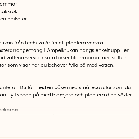
blommor
 takkrok
tenindikator
ukan från Lechuza är fin att plantera vackra
erarrangemang i. Ampelkrukan hängs enkelt upp i en
erad vattenreservoar som förser blommorna med vatten
or som visar när du behöver fylla på med vatten.
lantera i. Du får med en påse med små lecakulor som du
kan. Fyll sedan på med blomjord och plantera dina växter.
veckorna
veckor beroende på växt) ska du vattna jorden och växten
då lyfta upp innerkrukan och kontrollera hur långt ner