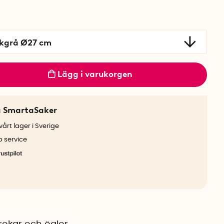
kgrå Ø27 cm
Lägg i varukorgen
a SmartaSaker
årt lager i Sverige
b service