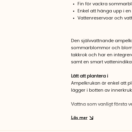
Fin för vackra sommar
Enkel att hänga upp i en
Vattenreservoar och vat
Den självvattnande ampelkr
sommarblommor och blomst
takkrok och har en integr
samt en smart vattenindikat
Lätt att plantera i
Ampelkrukan är enkel att p
lägger i botten av innerkru
Vattna som vanligt första 
Den första tiden (ca 10-12 
som vanligt. Du kan då och 
rötterna har sträckt sig.