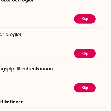
 krokar och öglor
Köp
ar & öglor
Köp
ngspip till vattenkannan
Köp
ifikationer