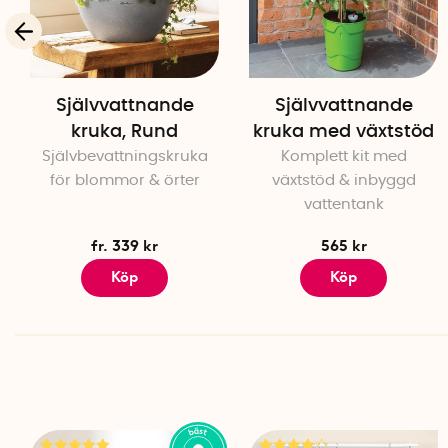
Självvattnande
Självvattnande
kruka, Rund
kruka med växtstöd
Självbevattningskruka
Komplett kit med
för blommor & örter
växtstöd & inbyggd
vattentank
fr. 339 kr
565 kr
Köp
Köp