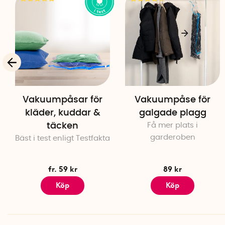
Vakuumpåsar för
Vakuumpåse för
kläder, kuddar &
galgade plagg
täcken
Få mer plats i
garderoben
Bäst i test enligt Testfakta
fr. 59 kr
89 kr
Köp
Köp