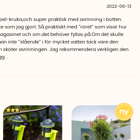
2022-06-13
hus ska du skruva tillbaka pluggen så att vattnet inte
du fyller på vatten.
pel-kruka,och super praktisk med avrinning i botten.
e som jag gjort. Så praktiskt med ”röret” som visar hur
magasinet och om det behöver fyllas på.Om det skulle
ligt instruktionerna och placera den i det lilla hålet i
n inte ”stående” i för mycket vatten tack vare den
gningsanordningens tre ändar i hålen på ytterkrukan. Du
om sköter avrinningen. Jag rekommendera verkligen den
an i en lämplig takkrok. Ampelkrukan kan naturligtvis
g ..
lkongen, altanen eller på någon annan plan yta.
kland. Den slitstarka och högkvalitativa PP-plasten är
r att krukan bleknar. Upphängningsanordningen är
 i två modeller, ampelkruka 27 och ampelkruka 35.