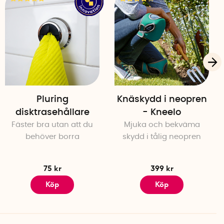
Pluring
Knäskydd i neopren
disktrasehållare
- Kneelo
Fäster bra utan att du
Mjuka och bekväma
behöver borra
skydd i tålig neopren
75 kr
399 kr
Köp
Köp