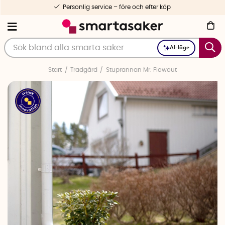
Personlig service – före och efter köp
AI-läge
Start
Trädgård
Stuprännan Mr. Flowout