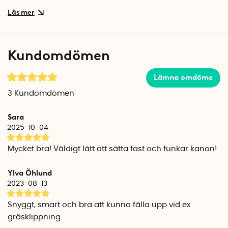
Blixtsnabb montering
Hängivet till enkelhet behöver du inte vara något
hantverksproffs för att fixa monteringen ­­– delarna levereras
ihopmonterade. Allt du behöver göra är att fästa Mr. Flowout
Kundomdömen
i ditt stuprör med de två medföljande skruvarna och vips så
är ditt hus redo att tackla regndropparna.
Lämna omdöme
När solen skiner som mest eller gräsklipparen står redo att
3
Kundomdömen
ta sig an tomten, kan du enkelt fälla upp Mr. Flowout i
viloläge och snabbt gömma din smarta dränerare från
Sara
grannens nyfikna ögon.
2025-10-04
Robust och redo för ett hårt klimat
Mycket bra! Väldigt lätt att sätta fast och funkar kanon!
Tack vare sin böjbara konstruktion tar dräneringsrännan alla
smällar utan att ge efter, så pass att du kan kliva på den
Ylva Öhlund
utan att den tappar formen. Snacka om motståndskraft!
2023-08-13
Den är dessutom optimerad för riktiga väderkaruseller, då
den tål temperaturer från -40°C till 80°C. Som om det inte
Snyggt, smart och bra att kunna fälla upp vid ex
vore nog så kommer Mr. Flowout med livstids garanti, så du
gräsklippning.
kan känna dig trygg i att husgrunden förblir torr och fri från