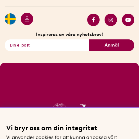
Presentkort
Butiker i Stockholm
Samarbeten
Bäst i test
Innovatörer
Bästsäljare
Fyndhörnan
Inspireras av våra nyhetsbrev!
Se alla smarta saker
Anmäl
Vi bryr oss om din integritet
Vi använder cookies för att kunna anpassa vårt