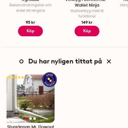
Återanvändningsbar och
Wallet Ninja
Häng
enkel att rengöra
Multiverktyg med 18
funktioner
95 kr
149 kr
Köp
Köp
Du har nyligen tittat på
Stuprännan Mr. Flowout