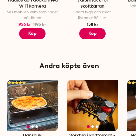
Trådlös dörrklocka med
Vattensäck för
Bär
WiFi kamera
skottkärran
Säk
Se i mobilen vem som ringer
Spara rygg och axlar.
på dörren
Rymmer 80 liter.
956 kr
1195 kr
158 kr
Köp
Köp
Andra köpte även
Ugnsduk
Verktyg i kortformat -
H