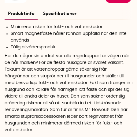
Produktinfo
Specifikationer
Minimerar risken för fukt- och vattenskador
Smart magnetfäste håller rännan uppfälld när den inte
används
Tålig allvädersprodukt
Har du någonsin undrat var alla regndroppar tar vägen när
de når marken? För de flesta husägare är svaret välkänt.
Faktum är att vattendroppar gärna söker sig från
hängrännor och stuprör ner till husgrunder och ställer till
med besvärliga fukt- och vattenskador. Fukt som tränger in i
husgrund och källare får nämligen lätt fäste och sprider sig
vidare till andra delar av huset. Den som saknar ordentlig
dränering riskerar alltså att snubbla in i ett tidskrävande
renoveringsmaraton. Som tur är finns Mr. Flowout! Den här
smarta stuprörsaccessoaren leder bort regnvattnet från
husgrunden och minimerar därmed risken för fukt- och
vattenskador.