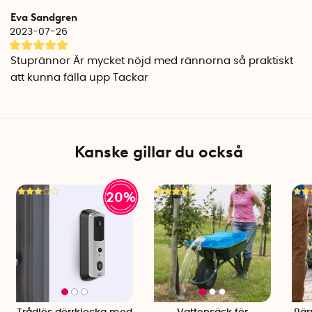
besvär.
Eva Sandgren
2023-07-26
Specifikationer
Längd: 1500 mm
Stuprännor Är mycket nöjd med rännorna så praktiskt
Rördiameter: 90 mm
att kunna fälla upp Tackar
Vikt: 1400 g
Material: Hög Densitet Polyeten (HDPE)
Temperaturresistens: -40 till +80 grader Celsius
Tillverkningsland: Sverige
Kanske gillar du också
20%