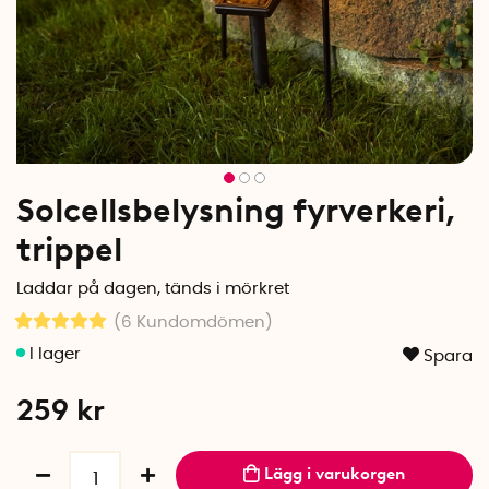
Solcellsbelysning fyrverkeri,
trippel
Laddar på dagen, tänds i mörkret
(6
Kundomdömen
)
Spara
259
kr
Lägg i varukorgen