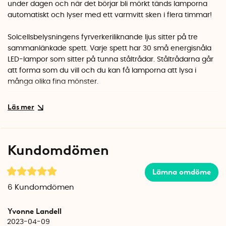
under dagen och när det börjar bli mörkt tänds lamporna
automatiskt och lyser med ett varmvitt sken i flera timmar!
Solcellsbelysningens fyrverkeriliknande ljus sitter på tre
sammanlänkade spett. Varje spett har 30 små energisnåla
LED-lampor som sitter på tunna ståltrådar. Ståltrådarna går
att forma som du vill och du kan få lamporna att lysa i
många olika fina mönster.
De tre spetten med belysning sticks enkelt ner i jorden och
kan placeras upp till 33 cm ifrån varandra. Från belysningen
går sedan en 200 cm lång sladd till solcellspanelen. Den
långa sladden gör att du kan belysa buskar och andra
Kundomdömen
platser som ligger i skuggan så länge solcellspanelen
placeras i ett soligt läge.
Lämna omdöme
För att ge batteriet en så bra start som möjligt kan du sätta
6
Kundomdömen
reglaget på AUTO under dagarna och OFF under de första
tre nätterna. Efter ca 36 timmar i solen kan du låta reglaget
Yvonne Landell
stå kvar på Auto. Det är rekommenderat att förvara
2023-04-09