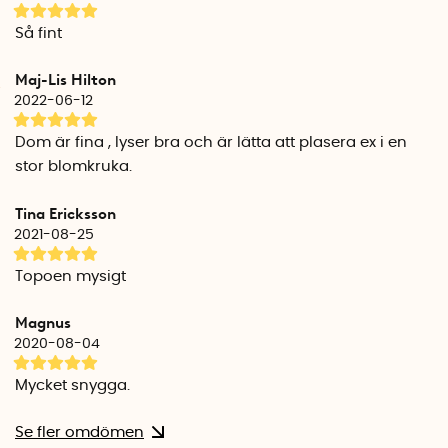
solcellsbelysningen inomhus över vintern.
Så fint
Spettens höjd: 40 cm
Sladdlängd: 200 cm + 33 cm mellan varje solcellsbelysning
Maj-Lis Hilton
Antal lampor per spett: 30 st LED-lampor
2022-06-12
Sken: Varmvitt fast ljus
Vattentät: IP44
Dom är fina , lyser bra och är lätta att plasera ex i en
Batteri: Uppladdningsbart AA NiMH
stor blomkruka.
Batteritid: Ca 6 timmar
Tina Ericksson
2021-08-25
Topoen mysigt
Magnus
2020-08-04
Mycket snygga.
Se fler omdömen