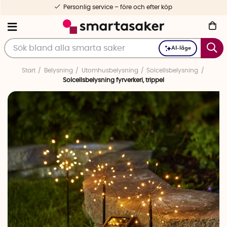
Personlig service – före och efter köp
AI-läge
Start
Belysning
Utomhusbelysning
Solcellsbelysning
Solcellsbelysning fyrverkeri, trippel