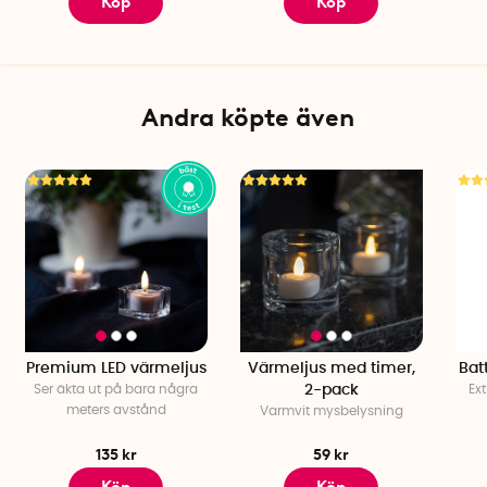
Köp
Köp
Andra köpte även
Premium LED värmeljus
Värmeljus med timer,
Bat
Ser äkta ut på bara några
2-pack
Ext
meters avstånd
Varmvit mysbelysning
135 kr
59 kr