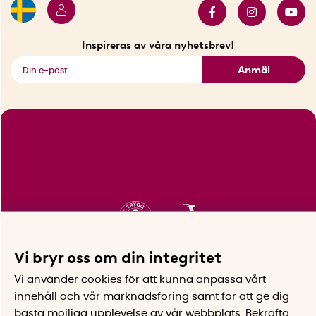
Innovatörer
Bästsäljare
Fyndhörnan
Inspireras av våra nyhetsbrev!
Se alla smarta saker
Anmäl
Vi bryr oss om din integritet
Vi använder cookies för att kunna anpassa vårt
innehåll och vår marknadsföring samt för att ge dig
bästa möjliga upplevelse av vår webbplats.
Bekräfta