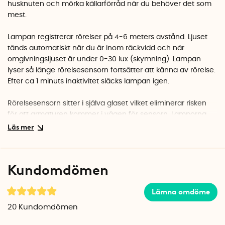
husknuten och mörka källarförråd när du behöver det som
mest.
Lampan registrerar rörelser på 4-6 meters avstånd. Ljuset
tänds automatiskt när du är inom räckvidd och när
omgivnings
ljuset är under 0-30 lux (skymning)
. Lampan
lyser så länge rörelsesensorn fortsätter att känna av rörelse.
Efter c
a 1 minuts inaktivitet släcks lampan igen.
Rörelsesensorn sitter i själva glaset vilket eliminerar risken
för att armaturen kommer i vägen för sensorn. Lamporna
finns i två modeller:
Smart LED rörelsesensor 40 W:
2700 Kelvin, 470 Lumen, 7 W och motsvarar de "gamla" 40
Kundomdömen
W lamporna. Brinntid: 25 000 timmar.
Lämna omdöme
Smart LED rörelsesensor 60 W:
2700 Kelvin, 806 Lumen, 10 W motsvarar de "gamla" 60 W
20
Kundomdömen
lamporna. Brinntid: 15 000 timmar.