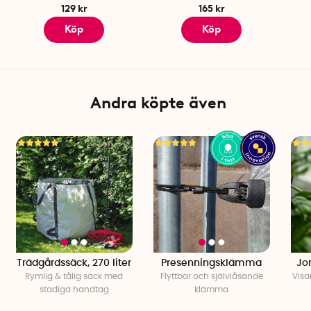
129 kr
165 kr
Köp
Köp
Andra köpte även
Trädgårdssäck, 270 liter
Presenningsklämma
Jo
Rymlig & tålig säck med
Flyttbar och självlåsande
Visa
stadiga handtag
klämma